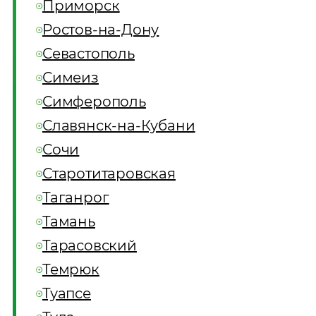
Приморск
Ростов-на-Дону
Севастополь
Симеиз
Симферополь
Славянск-на-Кубани
Сочи
Старотитаровская
Таганрог
Тамань
Тарасовский
Темрюк
Туапсе