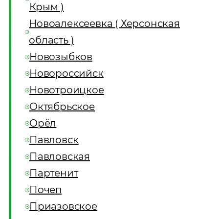
Крым )
Новоалексеевка ( Херсонская
область )
Новозыбков
Новороссийск
Новотроицкое
Октябрьское
Орёл
Павловск
Павловская
Партенит
Почеп
Приазовское