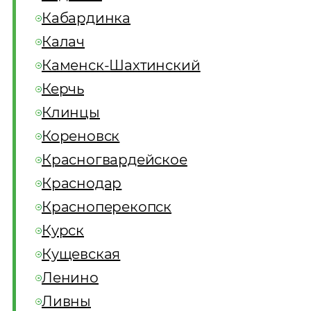
Кабардинка
Калач
Каменск-Шахтинский
Керчь
Клинцы
Кореновск
Красногвардейское
Краснодар
Красноперекопск
Курск
Кущевская
Ленино
Ливны