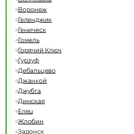
Воронеж
Геленджик
Геническ
Гомель
Горячий Ключ
Гурзуф
Дебальцево
Джанкой
Джубга
Динская
Елец
Жлобин
Задонск