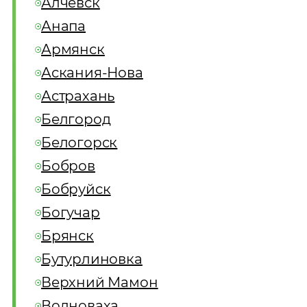
Алчевск
Анапа
Армянск
Аскания-Нова
Астрахань
Белгород
Белогорск
Бобров
Бобруйск
Богучар
Брянск
Бутурлиновка
Верхний Мамон
Волноваха