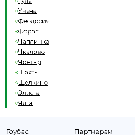
Тула
Унеча
Феодосия
Форос
Чаплинка
Чкалово
Чонгар
Шахты
Щелкино
Элиста
Ялта
Гоубас
Партнерам