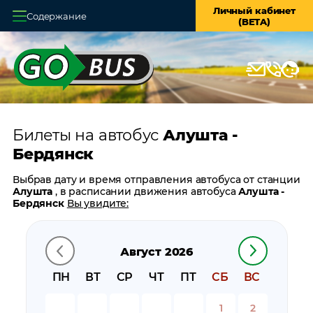
Личный кабинет
Содержание
(BETA)
Главная
О системе
Кассы
Билеты на автобус
Алушта -
Оплата и доставка
Бердянск
Возврат билетов
Выбрав дату и время отправления автобуса от станции
Алушта
, в расписании движения автобуса
Алушта -
Заказ автобуса
Бердянск
Вы увидите:
время отправления
Контакты
время прибытия
Август 2026
время в пути
цену билета
ПН
ВТ
СР
ЧТ
ПТ
СБ
ВС
билеты в обратном направлении:
Бердянск - Алушта
остановки автобуса вблизи станции
Алушта
1
2