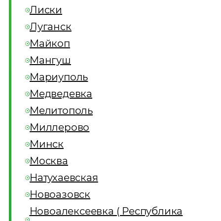
Лиски
Луганск
Майкоп
Мангуш
Мариуполь
Медведевка
Мелитополь
Миллерово
Минск
Москва
Натухаевская
Новоазовск
Новоалексеевка ( Республика