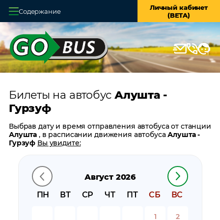
Личный кабинет
Содержание
(BETA)
Главная
О системе
Кассы
Билеты на автобус
Алушта -
Оплата и доставка
Гурзуф
Возврат билетов
Выбрав дату и время отправления автобуса от станции
Алушта
, в расписании движения автобуса
Алушта -
Заказ автобуса
Гурзуф
Вы увидите:
время отправления
Контакты
время прибытия
Август 2026
время в пути
цену билета
ПН
ВТ
СР
ЧТ
ПТ
СБ
ВС
билеты в обратном направлении:
Гурзуф - Алушта
остановки автобуса вблизи станции
Алушта
1
2