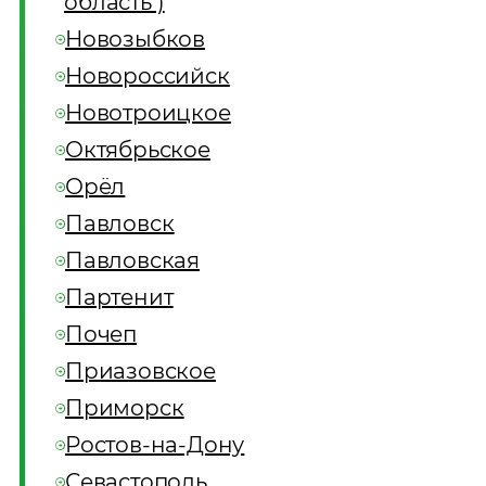
область )
Новозыбков
Новороссийск
Новотроицкое
Октябрьское
Орёл
Павловск
Павловская
Партенит
Почеп
Приазовское
Приморск
Ростов-на-Дону
Севастополь