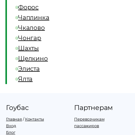
Форос
Чаплинка
Чкалово
Чонгар
Шахты
Щелкино
Элиста
Ялта
Гоубас
Партнерам
Главная
/
Контакты
Перевозчикам
Вход
пассажиров
Блог