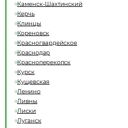
Каменск-Шахтинский
Керчь
Клинцы
Кореновск
Красногвардейское
Краснодар
Красноперекопск
Курск
Кущевская
Ленино
Ливны
Лиски
Луганск