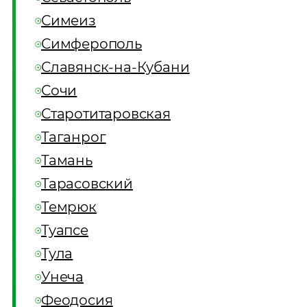
Симеиз
Симферополь
Славянск-на-Кубани
Сочи
Старотитаровская
Таганрог
Тамань
Тарасовский
Темрюк
Туапсе
Тула
Унеча
Феодосия