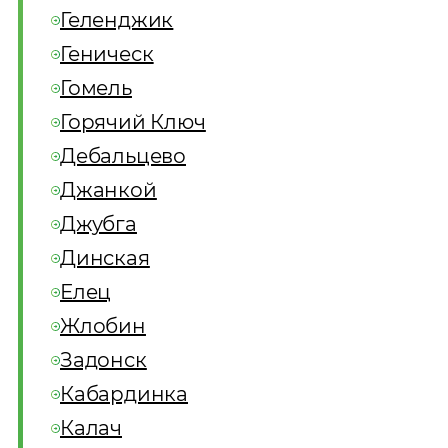
Геленджик
Геническ
Гомель
Горячий Ключ
Дебальцево
Джанкой
Джубга
Динская
Елец
Жлобин
Задонск
Кабардинка
Калач