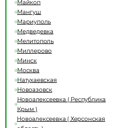
Майкоп
Мангуш
Мариуполь
Медведевка
Мелитополь
Миллерово
Минск
Москва
Натухаевская
Новоазовск
Новоалексеевка ( Республика
Крым )
Новоалексеевка ( Херсонская