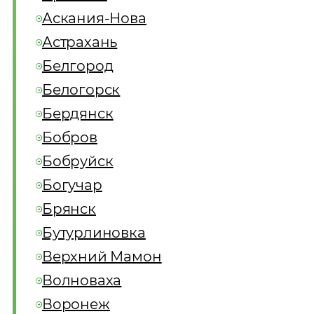
Аскания-Нова
Астрахань
Белгород
Белогорск
Бердянск
Бобров
Бобруйск
Богучар
Брянск
Бутурлиновка
Верхний Мамон
Волноваха
Воронеж