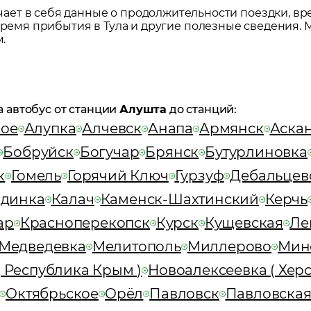
ет в себя данные о продолжительности поездки, вр
 время прибытия в
Тула
и другие полезные сведения. 
.
а автобус от станции
Алушта
до станций:
кое
Алупка
Алчевск
Анапа
Армянск
Аска
Бобруйск
Богучар
Брянск
Бутурлиновка
к
Гомель
Горячий Ключ
Гурзуф
Дебальцев
рдинка
Калач
Каменск-Шахтинский
Керчь
ар
Красноперекопск
Курск
Кущевская
Ле
Медведевка
Мелитополь
Миллерово
Мин
 Республика Крым )
Новоалексеевка ( Херс
Октябрьское
Орёл
Павловск
Павловска