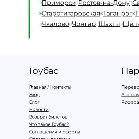
Приморск
Ростов-на-Дону
С
Старотитаровская
Таганрог
Т
Чкалово
Чонгар
Шахты
Щел
Гоубас
Пар
Главная
/
Контакты
Перево
Вход
Агентам
Блог
Рефера
Новости
Возврат билетов
Что такое Гоубас?
Соглашения и оферты