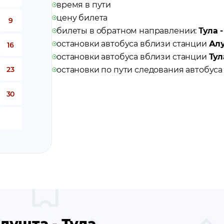
время в пути
цену билета
9
билеты в обратном направлении:
Тула 
остановки автобуса вблизи станции
Ал
16
остановки автобуса вблизи станции
Тул
23
остановки по пути следования автобус
30