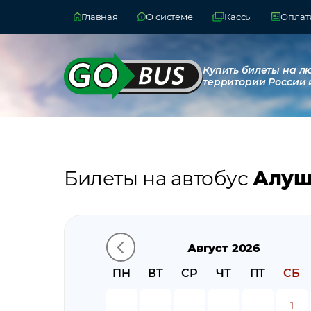
Главная
О системе
Кассы
Оплата
Купить билеты на л
территории России 
Билеты на автобус
Алушт
Август 2026
ПН
ВТ
СР
ЧТ
ПТ
СБ
1