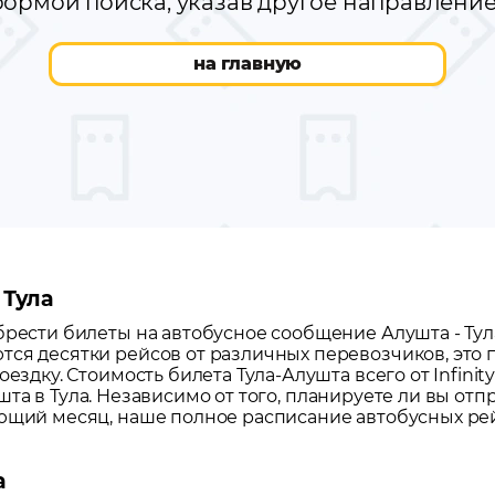
ормой поиска, указав другое направлени
на главную
 Тула
обрести билеты на автобусное сообщение
Алушта
-
Тул
тся десятки рейсов от различных перевозчиков, это
оездку.
Стоимость билета Тула-Алушта всего от Infinit
шта
в
Тула
. Независимо от того, планируете ли вы отп
ующий месяц, наше полное расписание автобусных ре
а