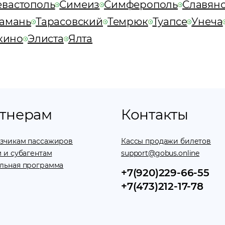
евастополь
Симеиз
Симферополь
Славянс
амань
Тарасовский
Темрюк
Туапсе
Унеча
кино
Элиста
Ялта
тнерам
Контакты
зчикам пассажиров
Кассы продажи билетов
 и субагентам
support@gobus.online
льная программа
+7(920)229-66-55
+7(473)212-17-78