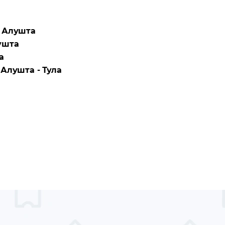
- Алушта
ушта
а
а
Алушта - Тула