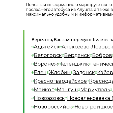
Полезная информация о маршруте включа
последнего автобуса из
Алушта
, а также
максимально удобным и информативным
Вероятно, Вас заинтересуют билеты н
Адыгейск
Алексеево-Лозовс
Белогорск
Бердянск
Бобров
Воронеж
Геленджик
Геничес
Елец
Жлобин
Задонск
Каба
Красногвардейское
Краснод
Майкоп
Мангуш
Мариуполь
Новоазовск
Новоалексеевка (
Новороссийск
Новотроицкое