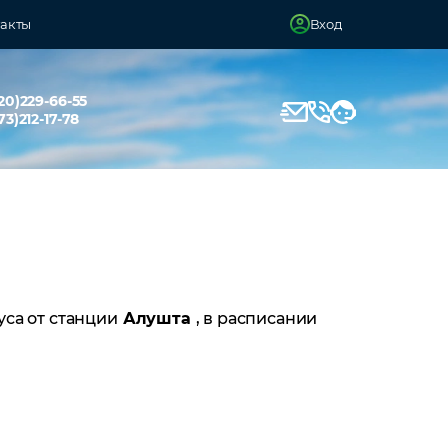
акты
Вход
20)229-66-55
73)212-17-78
уса от станции
Алушта
, в расписании