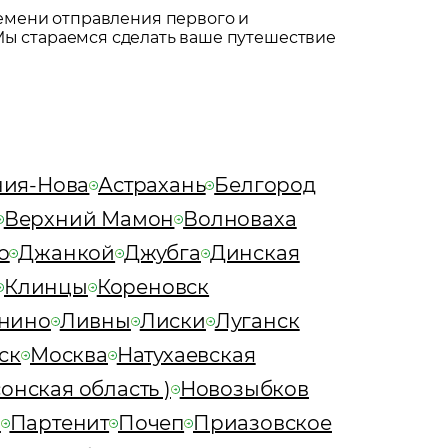
емени отправления первого и
Мы стараемся сделать ваше путешествие
ния-Нова
Астрахань
Белгород
Верхний Мамон
Волноваха
о
Джанкой
Джубга
Динская
Клинцы
Кореновск
нино
Ливны
Лиски
Луганск
ск
Москва
Натухаевская
онская область )
Новозыбков
я
Партенит
Почеп
Приазовское