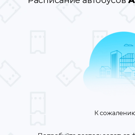
Расписание автобусов
А
К сожалению