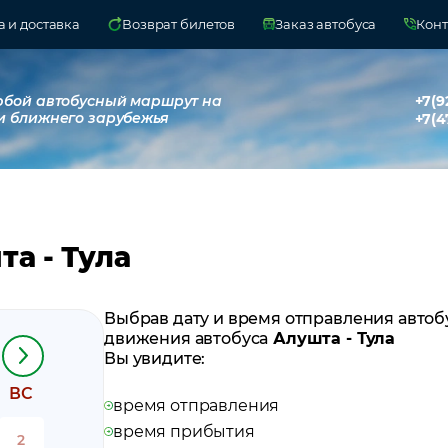
 и доставка
Возврат билетов
Заказ автобуса
Конт
юбой автобусный маршрут на
+7(9
и ближнего зарубежья
+7(4
а - Тула
Выбрав дату и время отправления автоб
движения автобуса
Алушта - Тула
Вы увидите:
ВС
время отправления
время прибытия
2