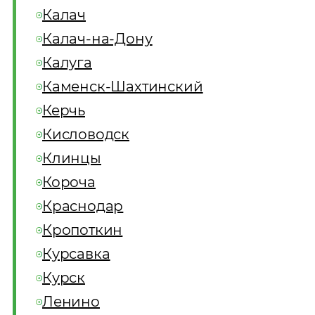
Калач
Калач-на-Дону
Калуга
Каменск-Шахтинский
Керчь
Кисловодск
Клинцы
Короча
Краснодар
Кропоткин
Курсавка
Курск
Ленино