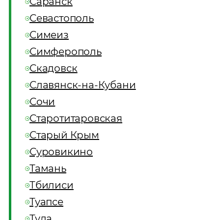
Саранск
Севастополь
Симеиз
Симферополь
Скадовск
Славянск-на-Кубани
Сочи
Старотитаровская
Старый Крым
Суровикино
Тамань
Тбилиси
Туапсе
Тула