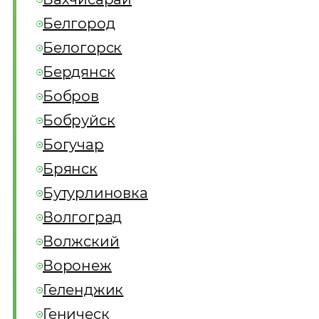
Белгород
Белогорск
Бердянск
Бобров
Бобруйск
Богучар
Брянск
Бутурлиновка
Волгоград
Волжский
Воронеж
Геленджик
Геническ