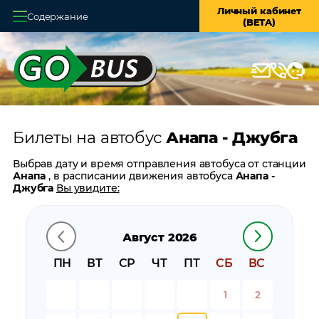
Личный кабинет
Содержание
(BETA)
Главная
О системе
Кассы
Билеты на автобус
Анапа - Джубга
Оплата и доставка
Выбрав дату и время отправления автобуса от станции
Возврат билетов
Анапа
, в расписании движения автобуса
Анапа -
Джубга
Вы увидите:
Заказ автобуса
время отправления
время прибытия
Август 2026
Контакты
время в пути
цену билета
ПН
ВТ
СР
ЧТ
ПТ
СБ
ВС
билеты в обратном направлении:
Джубга - Анапа
остановки автобуса вблизи станции
Анапа
1
2
остановки автобуса вблизи станции
Джубга