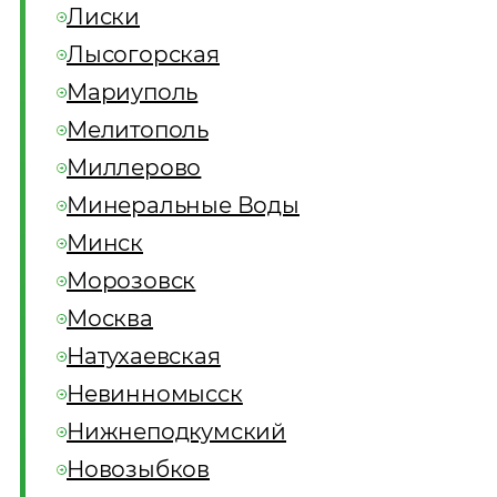
Лиски
Лысогорская
Мариуполь
Мелитополь
Миллерово
Минеральные Воды
Минск
Морозовск
Москва
Натухаевская
Невинномысск
Нижнеподкумский
Новозыбков