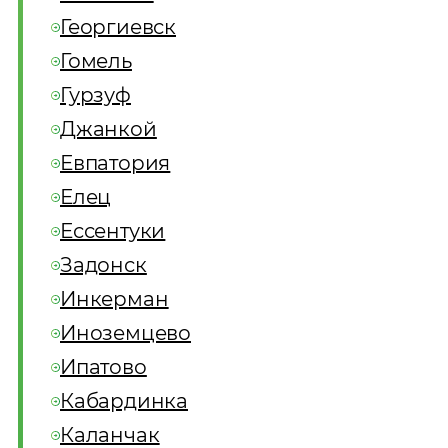
Георгиевск
Гомель
Гурзуф
Джанкой
Евпатория
Елец
Ессентуки
Задонск
Инкерман
Иноземцево
Ипатово
Кабардинка
Каланчак