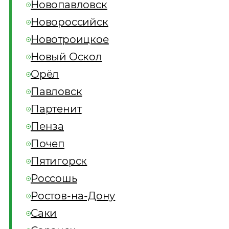
Новопавловск
Новороссийск
Новотроицкое
Новый Оскол
Орёл
Павловск
Партенит
Пенза
Почеп
Пятигорск
Россошь
Ростов-на-Дону
Саки