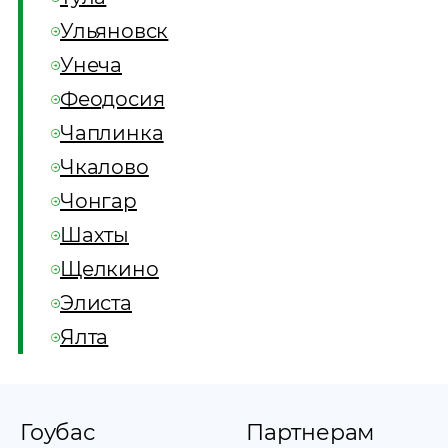
Ульяновск
Унеча
Феодосия
Чаплинка
Чкалово
Чонгар
Шахты
Щелкино
Элиста
Ялта
Гоубас
Партнерам