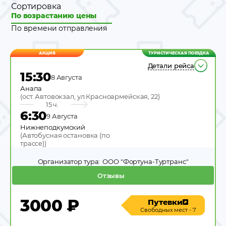
Сортировка
По возрастанию цены
По времени отправления
АКЦИЯ
ТУРИСТИЧЕСКАЯ ПОЕЗДКА
Детали рейса
15:30
8 Августа
Анапа
(
ост. Автовокзал, ул.Красноармейская, 22
)
15 ч.
6:30
9 Августа
Нижнеподкумский
(
Автобусная остановка (по
трассе)
)
Организатор тура:
ООО "Фортуна-Туртранс"
Отзывы
3000
₽
Путевки
Свободных мест - 7