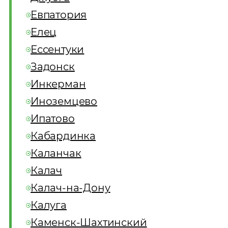
Евпатория
Елец
Ессентуки
Задонск
Инкерман
Иноземцево
Ипатово
Кабардинка
Каланчак
Калач
Калач-на-Дону
Калуга
Каменск-Шахтинский