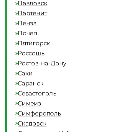
Павловск
Партенит
Пенза
Почеп
Пятигорск
Россошь
Ростов-на-Дону
Саки
Саранск
Севастополь
Симеиз
Симферополь
Скадовск