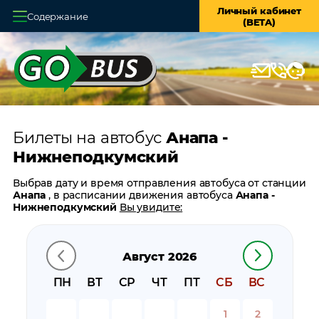
Личный кабинет
Содержание
(BETA)
Главная
О системе
Кассы
Билеты на автобус
Анапа -
Оплата и доставка
Нижнеподкумский
Возврат билетов
Выбрав дату и время отправления автобуса от станции
Анапа
, в расписании движения автобуса
Анапа -
Заказ автобуса
Нижнеподкумский
Вы увидите:
время отправления
Контакты
время прибытия
Август 2026
время в пути
цену билета
ПН
ВТ
СР
ЧТ
ПТ
СБ
ВС
билеты в обратном направлении:
Нижнеподкумский
- Анапа
1
2