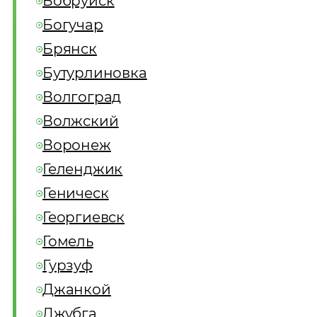
Бобруйск
Богучар
Брянск
Бутурлиновка
Волгоград
Волжский
Воронеж
Геленджик
Геническ
Георгиевск
Гомель
Гурзуф
Джанкой
Джубга