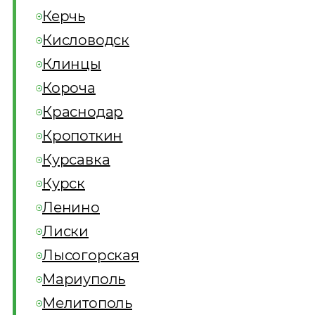
Керчь
Кисловодск
Клинцы
Короча
Краснодар
Кропоткин
Курсавка
Курск
Ленино
Лиски
Лысогорская
Мариуполь
Мелитополь