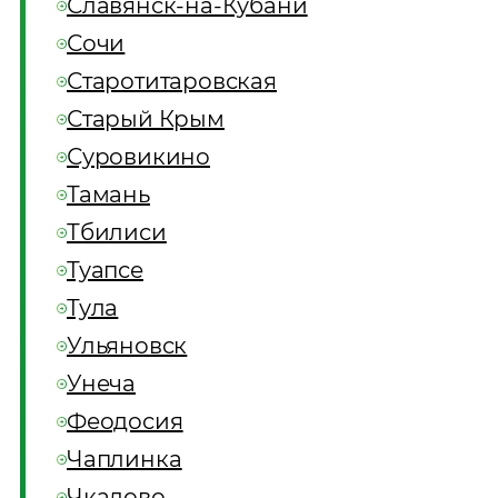
Славянск-на-Кубани
Сочи
Старотитаровская
Старый Крым
Суровикино
Тамань
Тбилиси
Туапсе
Тула
Ульяновск
Унеча
Феодосия
Чаплинка
Чкалово