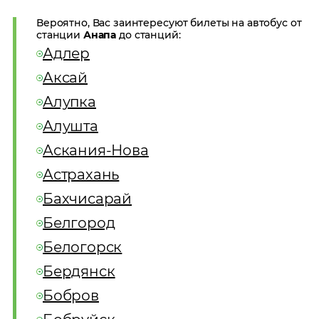
Вероятно, Вас заинтересуют билеты на автобус от
станции
Анапа
до станций:
Адлер
Аксай
Алупка
Алушта
Аскания-Нова
Астрахань
Бахчисарай
Белгород
Белогорск
Бердянск
Бобров