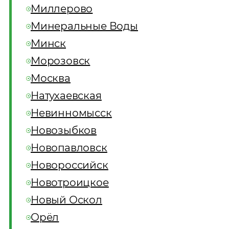
Миллерово
Минеральные Воды
Минск
Морозовск
Москва
Натухаевская
Невинномысск
Новозыбков
Новопавловск
Новороссийск
Новотроицкое
Новый Оскол
Орёл