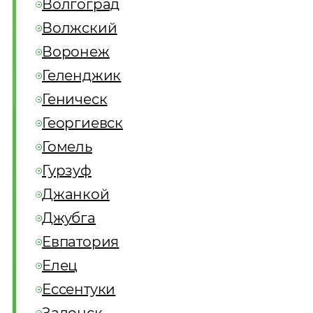
Волгоград
Волжский
Воронеж
Геленджик
Геническ
Георгиевск
Гомель
Гурзуф
Джанкой
Джубга
Евпатория
Елец
Ессентуки