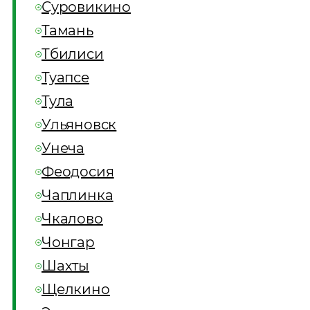
Суровикино
Тамань
Тбилиси
Туапсе
Тула
Ульяновск
Унеча
Феодосия
Чаплинка
Чкалово
Чонгар
Шахты
Щелкино