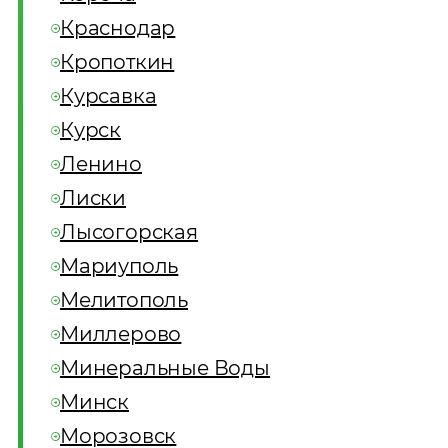
Краснодар
Кропоткин
Курсавка
Курск
Ленино
Лиски
Лысогорская
Мариуполь
Мелитополь
Миллерово
Минеральные Воды
Минск
Морозовск