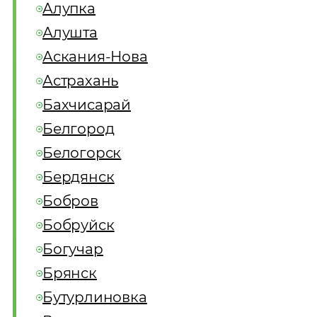
Алупка
Алушта
Аскания-Нова
Астрахань
Бахчисарай
Белгород
Белогорск
Бердянск
Бобров
Бобруйск
Богучар
Брянск
Бутурлиновка