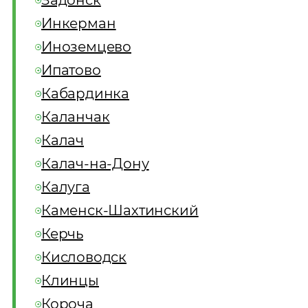
Задонск
Инкерман
Иноземцево
Ипатово
Кабардинка
Каланчак
Калач
Калач-на-Дону
Калуга
Каменск-Шахтинский
Керчь
Кисловодск
Клинцы
Короча