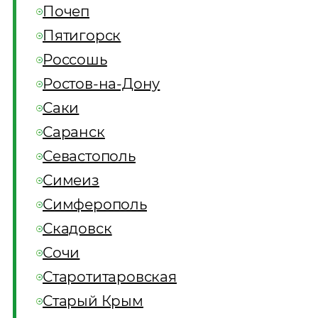
Почеп
Пятигорск
Россошь
Ростов-на-Дону
Саки
Саранск
Севастополь
Симеиз
Симферополь
Скадовск
Сочи
Старотитаровская
Старый Крым