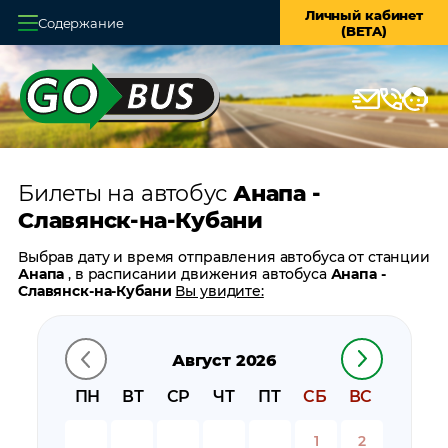
Личный кабинет
Содержание
(BETA)
Главная
О системе
Кассы
Билеты на автобус
Анапа -
Оплата и доставка
Славянск-на-Кубани
Возврат билетов
Выбрав дату и время отправления автобуса от станции
Анапа
, в расписании движения автобуса
Анапа -
Заказ автобуса
Славянск-на-Кубани
Вы увидите:
время отправления
Контакты
время прибытия
Август 2026
время в пути
цену билета
ПН
ВТ
СР
ЧТ
ПТ
СБ
ВС
билеты в обратном направлении:
Славянск-на-
Кубани - Анапа
1
2