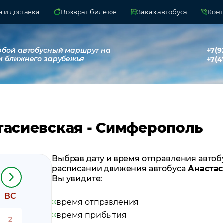
 и доставка
Возврат билетов
Заказ автобуса
Конт
юбой автобусный маршрут на
+7(9
и ближнего зарубежья
+7(4
тасиевская - Симферополь
Выбрав дату и время отправления автоб
расписании движения автобуса
Анастас
Вы увидите:
ВС
время отправления
время прибытия
2