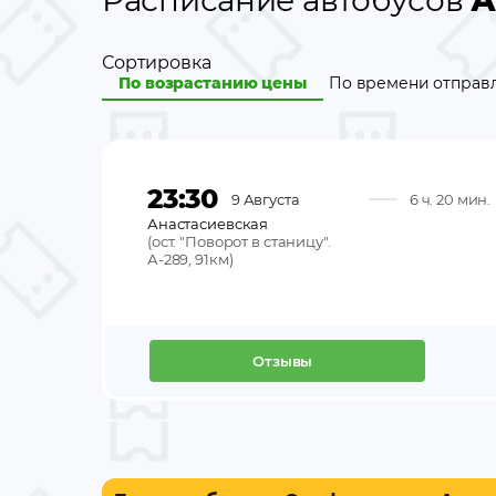
Расписание автобусов
А
Сортировка
По возрастанию цены
По времени отправ
23:30
9 Августа
6 ч. 20 мин.
Анастасиевская
(
ост. "Поворот в станицу".
А-289, 91км
)
Отзывы