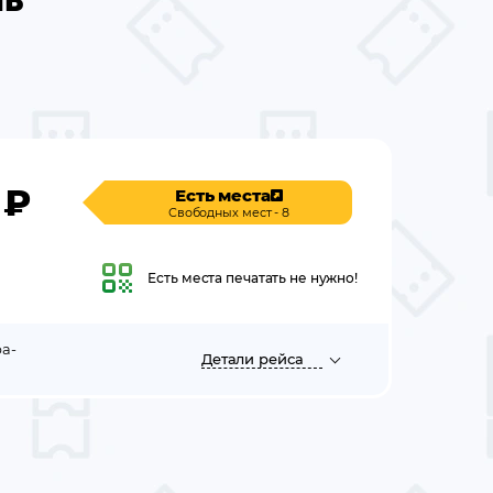
ль
₽
Есть места
Свободных мест - 8
Есть места
печатать не нужно!
а-
Детали
рейса