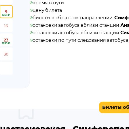
время в пути
цену билета
9
1250 ₽
билеты в обратном направлении:
Симфе
остановки автобуса вблизи станции
Ана
16
остановки автобуса вблизи станции
Си
23
остановки по пути следования автобус
1250 ₽
30
Билеты о