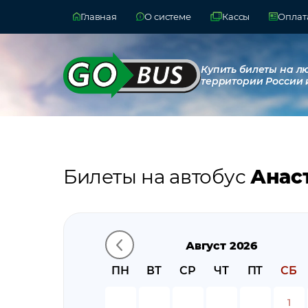
Главная
О системе
Кассы
Оплата
Купить билеты на л
территории России 
Билеты на автобус
Анас
Август 2026
ПН
ВТ
СР
ЧТ
ПТ
СБ
1