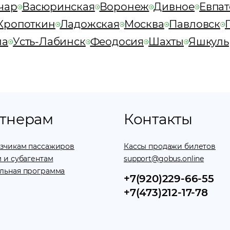
чар
Васюринская
Воронеж
Дивное
Евпа
Кропоткин
Ладожская
Москва
Павловск
ла
Усть-Лабинск
Феодосия
Шахты
Яшкуль
тнерам
Контакты
зчикам пассажиров
Кассы продажи билетов
 и субагентам
support@gobus.online
льная программа
+7(920)229-66-55
+7(473)212-17-78