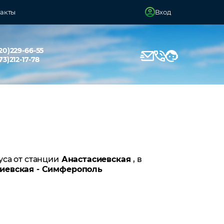
акты
Вход
20)229-66-55
73)212-17-78
уса от станции
Анастасиевская
, в
иевская - Симферополь