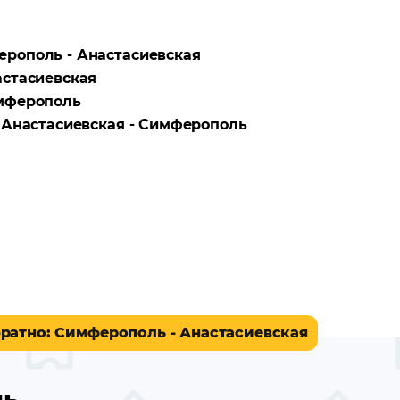
рополь - Анастасиевская
стасиевская
мферополь
а
Анастасиевская - Симферополь
братно
: Симферополь - Анастасиевская