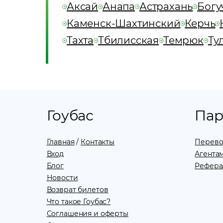
Аксай
Анапа
Астрахань
Богу
Каменск-Шахтинский
Керчь
Тахта
Тбилисская
Темрюк
Ту
Гоубас
Пар
Главная
/
Контакты
Перево
Вход
Агентам
Блог
Рефера
Новости
Возврат билетов
Что такое Гоубас?
Соглашения и оферты