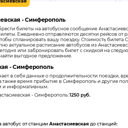
тасиевская
иевская - Симферополь
обрести билеты на автобусное сообщение
Анастасиев
илеты. Ежедневно отправляются десятки рейсов от р
чтобы спланировать вашу поездку.
Стоимость билета 
пно актуальное расписание автобусов из
Анастасиевс
сегодня или забронировать билет с скидкой на след
найти выгодное предложение.
кая - Симферополь
ет в себя данные о продолжительности поездки, вр
 а также время прибытия в
Симферополь
и другие пол
м и информативным.
астасиевская
-
Симферополь
:
1250
руб.
а автобус от станции
Анастасиевская
до станций: