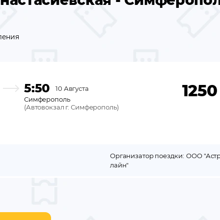
настасиевская - Симферопо
ления
5:50
1250
10 Августа
Симферополь
(
Автовокзал г. Симферополь
)
Организатор поездки:
ООО "Астр
лайн"