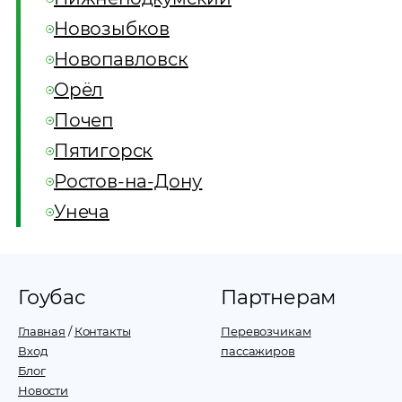
Новозыбков
Новопавловск
Орёл
Почеп
Пятигорск
Ростов-на-Дону
Унеча
Гоубас
Партнерам
Главная
/
Контакты
Перевозчикам
Вход
пассажиров
Блог
Новости