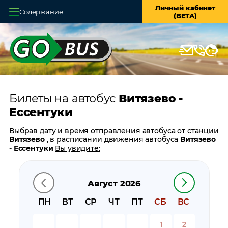
Личный кабинет
Содержание
(BETA)
Главная
О системе
Кассы
Билеты на автобус
Витязево -
Оплата и доставка
Ессентуки
Возврат билетов
Выбрав дату и время отправления автобуса от станции
Витязево
, в расписании движения автобуса
Витязево
Заказ автобуса
- Ессентуки
Вы увидите:
время отправления
Контакты
время прибытия
Август 2026
время в пути
цену билета
ПН
ВТ
СР
ЧТ
ПТ
СБ
ВС
билеты в обратном направлении:
Ессентуки -
Витязево
1
2