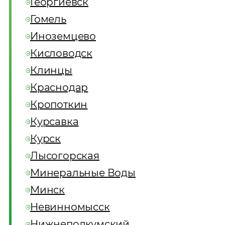
Георгиевск
Гомель
Иноземцево
Кисловодск
Клинцы
Краснодар
Кропоткин
Курсавка
Курск
Лысогорская
Минеральные Воды
Минск
Невинномысск
Нижнеподкумский