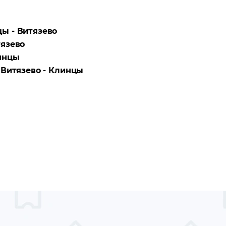
ы - Витязево
язево
инцы
а
Витязево - Клинцы