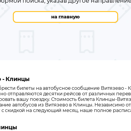
ормой поиска, указав другое направлени
на главную
о - Клинцы
обрести билеты на автобусное сообщение
Витязево
-
но отправляются десятки рейсов от различных перево
ровать вашу поездку.
Стоимость билета Клинцы-Витязев
сание автобусов из
Витязево
в
Клинцы
. Независимо от
т с скидкой на следующий месяц, наше полное распи
линцы