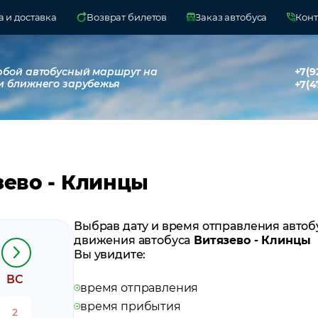
 и доставка
Возврат билетов
Заказ автобуса
Конт
юбой автобусный маршрут на
+7(9
и ближнего зарубежья
+7(4
зево - Клинцы
Выбрав дату и время отправления автоб
движения автобуса
Витязево - Клинцы
Вы увидите:
ВС
время отправления
время прибытия
2