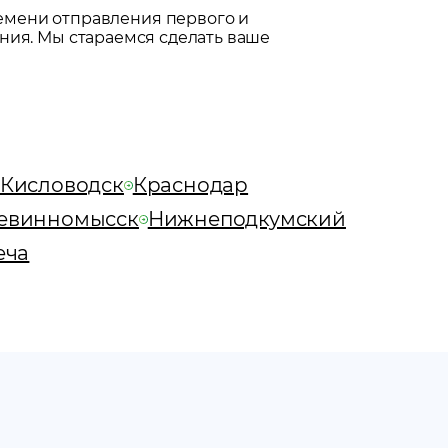
емени отправления первого и
ния. Мы стараемся сделать ваше
Кисловодск
Краснодар
евинномысск
Нижнеподкумский
еча