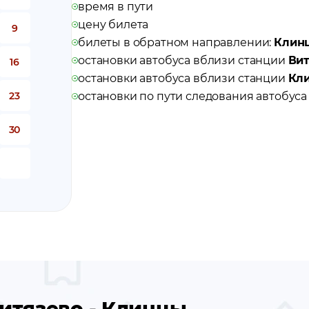
время в пути
цену билета
9
билеты в обратном направлении:
Клинц
остановки автобуса вблизи станции
Вит
16
остановки автобуса вблизи станции
Кл
23
остановки по пути следования автобус
30