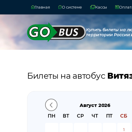
Главная
О системе
Кассы
Оплата
Купить билеты на л
территории России 
Билеты на автобус
Витя
Август 2026
ПН
ВТ
СР
ЧТ
ПТ
СБ
1