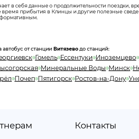
ет в себя данные о продолжительности поездки, вр
же время прибытия в
Клинцы
и другие полезные сведе
нформативным.
а автобус от станции
Витязево
до станций:
еоргиевск
Гомель
Ессентуки
Иноземцево
ысогорская
Минеральные Воды
Минск
Н
рёл
Почеп
Пятигорск
Ростов-на-Дону
Ун
тнерам
Контакты