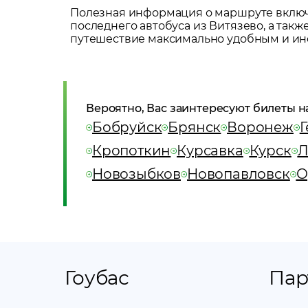
Полезная информация о маршруте включа
последнего автобуса из
Витязево
, а так
путешествие максимально удобным и и
Вероятно, Вас заинтересуют билеты н
Бобруйск
Брянск
Воронеж
Г
Кропоткин
Курсавка
Курск
Л
Новозыбков
Новопавловск
О
Гоубас
Пар