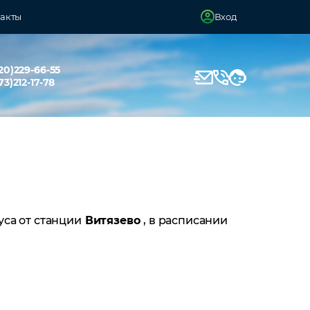
акты
Вход
20)229-66-55
73)212-17-78
уса от станции
Витязево
, в расписании