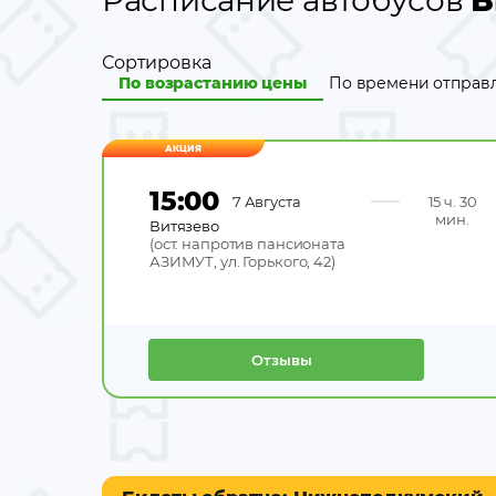
Расписание автобусов
В
Сортировка
По возрастанию цены
По времени отправ
АКЦИЯ
15:00
7 Августа
15 ч. 30
мин.
Витязево
(
ост. напротив пансионата
АЗИМУТ, ул. Горького, 42
)
Отзывы