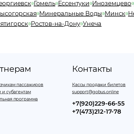
еоргиевск
Гомель
Ессентуки
Иноземцево
ысогорская
Минеральные Воды
Минск
Н
ятигорск
Ростов-на-Дону
Унеча
тнерам
Контакты
зчикам пассажиров
Кассы продажи билетов
 и субагентам
support@gobus.online
льная программа
+7(920)229-66-55
+7(473)212-17-78