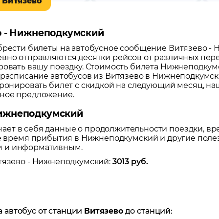
 Витязево
во - Нижнеподкумский
обрести билеты на автобусное сообщение
Витязево
-
Н
вно отправляются десятки рейсов от различных пере
ровать вашу поездку.
Стоимость билета Нижнеподкумс
 расписание автобусов из
Витязево
в
Нижнеподкумск
бронировать билет с скидкой на следующий месяц, н
дное предложение.
Нижнеподкумский
ет в себя данные о продолжительности поездки, вр
же время прибытия в
Нижнеподкумский
и другие поле
м и информативным.
тязево
-
Нижнеподкумский
:
3013
руб.
а автобус от станции
Витязево
до станций: