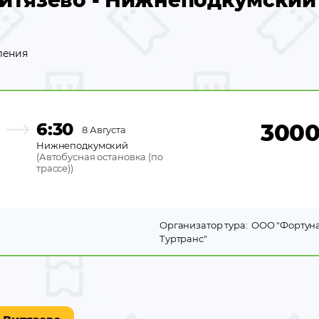
итязево - Нижнеподкумский
ления
6:30
300
8 Августа
Нижнеподкумский
(
Автобусная остановка (по
трассе)
)
Организатор тура:
ООО "Фортун
Туртранс"