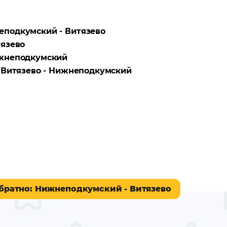
подкумский - Витязево
язево
жнеподкумский
а
Витязево - Нижнеподкумский
братно
: Нижнеподкумский - Витязево