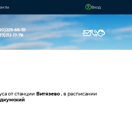
акты
Вход
20)229-66-55
73)212-17-78
уса от станции
Витязево
, в расписании
одкумский