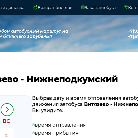
 и доставка
Возврат билетов
Заказ автобуса
Конт
юбой автобусный маршрут на
+7(9
и ближнего зарубежья
+7(4
зево - Нижнеподкумский
Выбрав дату и время отправления автоб
движения автобуса
Витязево - Нижнеп
Вы увидите:
ВС
время отправления
время прибытия
2