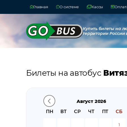
Главная
О системе
Кассы
Оплата
Купить билеты на л
территории России 
Билеты на автобус
Витя
Август 2026
ПН
ВТ
СР
ЧТ
ПТ
СБ
1