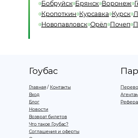
Бобруйск
Брянск
Воронеж
Г
Кропоткин
Курсавка
Курск
Л
Новопавловск
Орёл
Почеп
П
Гоубас
Пар
Главная
/
Контакты
Перево
Вход
Агентам
Блог
Рефера
Новости
Возврат билетов
Что такое Гоубас?
Соглашения и оферты