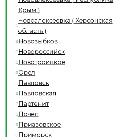
Крым )
Новоалексеевка ( Херсонская
область )
Новозыбков
Новороссийск
Новотроицкое
Орёл
Павловск
Павловская
Партенит
Почеп
Приазовское
Приморск