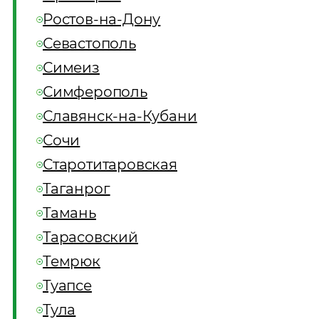
Ростов-на-Дону
Севастополь
Симеиз
Симферополь
Славянск-на-Кубани
Сочи
Старотитаровская
Таганрог
Тамань
Тарасовский
Темрюк
Туапсе
Тула