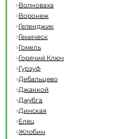
Волноваха
Воронеж
Геленджик
Геническ
Гомель
Горячий Ключ
Гурзуф
Дебальцево
Джанкой
Джубга
Динская
Елец
Жлобин