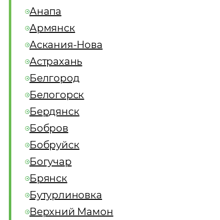
Анапа
Армянск
Аскания-Нова
Астрахань
Белгород
Белогорск
Бердянск
Бобров
Бобруйск
Богучар
Брянск
Бутурлиновка
Верхний Мамон