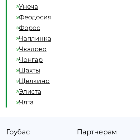
Унеча
Феодосия
Форос
Чаплинка
Чкалово
Чонгар
Шахты
Щелкино
Элиста
Ялта
Гоубас
Партнерам