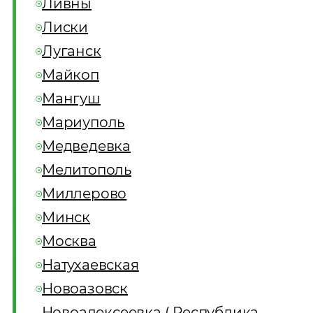
Ливны
Лиски
Луганск
Майкоп
Мангуш
Мариуполь
Медведевка
Мелитополь
Миллерово
Минск
Москва
Натухаевская
Новоазовск
Новоалексеевка ( Республика