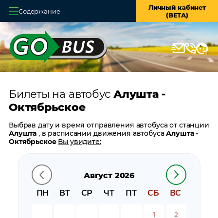
Личный кабинет
Содержание
(BETA)
Главная
О системе
Кассы
Билеты на автобус
Алушта -
Оплата и доставка
Октябрьское
Возврат билетов
Выбрав дату и время отправления автобуса от станции
Алушта
, в расписании движения автобуса
Алушта -
Заказ автобуса
Октябрьское
Вы увидите:
время отправления
Контакты
время прибытия
Август 2026
время в пути
цену билета
ПН
ВТ
СР
ЧТ
ПТ
СБ
ВС
билеты в обратном направлении:
Октябрьское -
Алушта
1
2