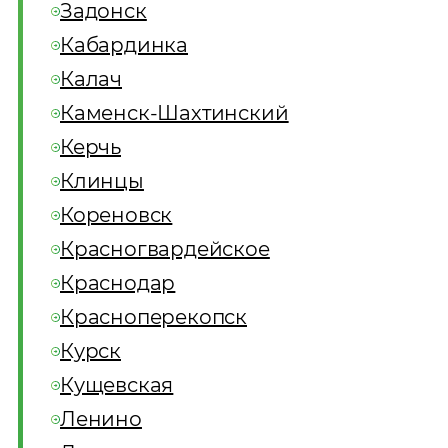
Задонск
Кабардинка
Калач
Каменск-Шахтинский
Керчь
Клинцы
Кореновск
Красногвардейское
Краснодар
Красноперекопск
Курск
Кущевская
Ленино