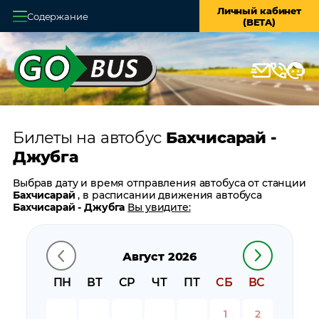
Личный кабинет
Содержание
(BETA)
Главная
О системе
Кассы
Билеты на автобус
Бахчисарай -
Оплата и доставка
Джубга
Возврат билетов
Выбрав дату и время отправления автобуса от станции
Бахчисарай
, в расписании движения автобуса
Заказ автобуса
Бахчисарай - Джубга
Вы увидите:
время отправления
Контакты
время прибытия
Август 2026
время в пути
цену билета
ПН
ВТ
СР
ЧТ
ПТ
СБ
ВС
билеты в обратном направлении:
Джубга -
Бахчисарай
1
2