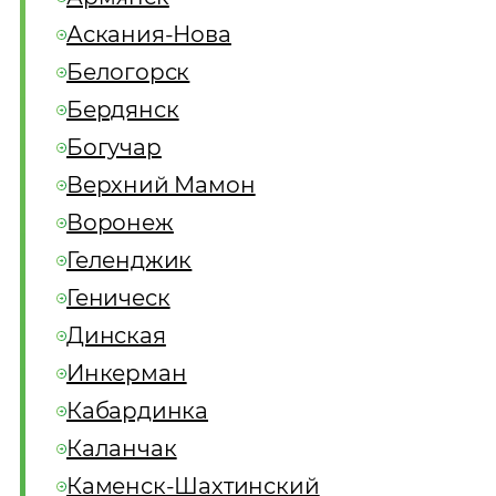
Аскания-Нова
Белогорск
Бердянск
Богучар
Верхний Мамон
Воронеж
Геленджик
Геническ
Динская
Инкерман
Кабардинка
Каланчак
Каменск-Шахтинский