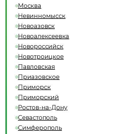
Москва
Невинномысск
Новоазовск
Новоалексеевка
Новороссийск
Новотроицкое
Павловская
Приазовское
Приморск
Приморский
Ростов-на-Дону
Севастополь
Симферополь