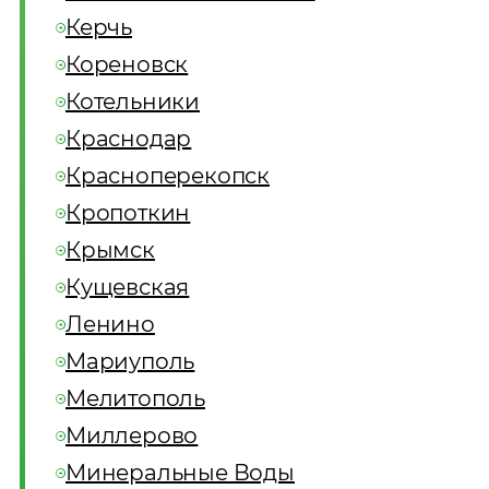
Керчь
Кореновск
Котельники
Краснодар
Красноперекопск
Кропоткин
Крымск
Кущевская
Ленино
Мариуполь
Мелитополь
Миллерово
Минеральные Воды