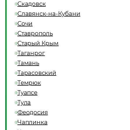
Скадовск
Славянск-на-Кубани
Сочи
Ставрополь
Старый Крым
Таганрог
Тамань
Тарасовский
Темрюк
Туапсе
Тула
Феодосия
Чаплинка