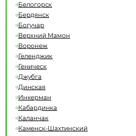
Белогорск
Бердянск
Богучар
Верхний Мамон
Воронеж
Геленджик
Геническ
Джубга
Динская
Инкерман
Кабардинка
Каланчак
Каменск-Шахтинский