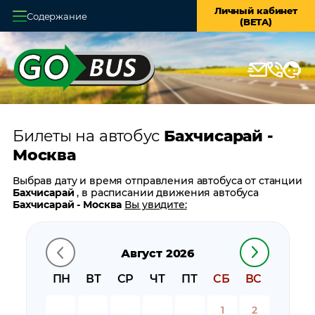
Личный кабинет
Содержание
(BETA)
Главная
О системе
Кассы
Билеты на автобус
Бахчисарай -
Оплата и доставка
Москва
Возврат билетов
Выбрав дату и время отправления автобуса от станции
Бахчисарай
, в расписании движения автобуса
Заказ автобуса
Бахчисарай - Москва
Вы увидите:
время отправления
Контакты
время прибытия
Август 2026
время в пути
цену билета
ПН
ВТ
СР
ЧТ
ПТ
СБ
ВС
билеты в обратном направлении:
Москва -
Бахчисарай
1
2