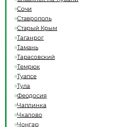
Сочи
Ставрополь
Старый Крым
Таганрог
Тамань
Тарасовский
Темрюк
Туапсе
Тула
Феодосия
Чаплинка
Чкалово
Чонгар