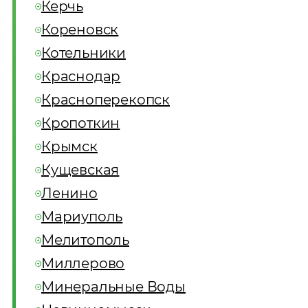
Керчь
Кореновск
Котельники
Краснодар
Красноперекопск
Кропоткин
Крымск
Кущевская
Ленино
Мариуполь
Мелитополь
Миллерово
Минеральные Воды