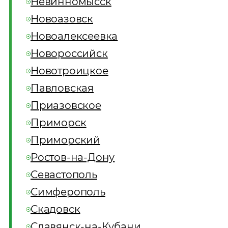
Невинномысск
Новоазовск
Новоалексеевка
Новороссийск
Новотроицкое
Павловская
Приазовское
Приморск
Приморский
Ростов-на-Дону
Севастополь
Симферополь
Скадовск
Славянск-на-Кубани