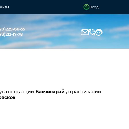
акты
Вход
20)229-66-55
73)212-17-78
уса от станции
Бахчисарай
, в расписании
овское