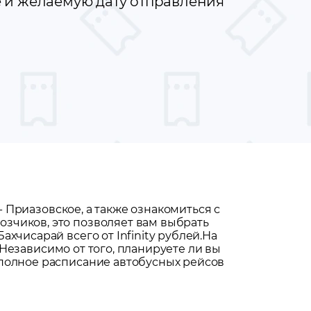
е и желаемую дату отправления
-
Приазовское
, а также ознакомиться с
зчиков, это позволяет вам выбрать
хчисарай всего от Infinity рублей.
На
 Независимо от того, планируете ли вы
 полное расписание автобусных рейсов