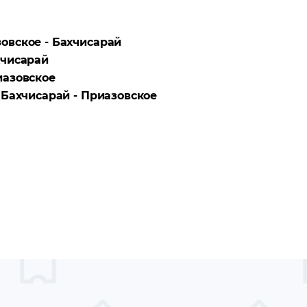
овское - Бахчисарай
чисарай
азовское
а
Бахчисарай - Приазовское