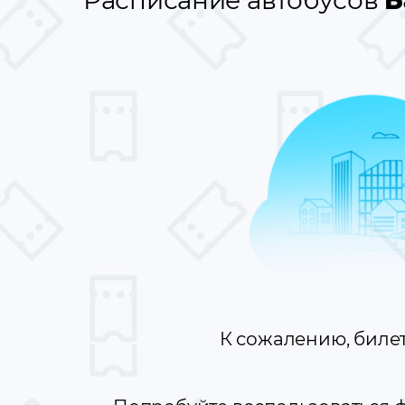
Расписание автобусов
Б
К сожалению, биле