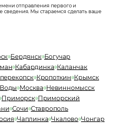
емени отправления первого и
е сведения. Мы стараемся сделать ваше
рск
Бердянск
Богучар
ман
Кабардинка
Каланчак
перекопск
Кропоткин
Крымск
 Воды
Москва
Невинномысск
Приморск
Приморский
ани
Сочи
Ставрополь
осия
Чаплинка
Чкалово
Чонгар