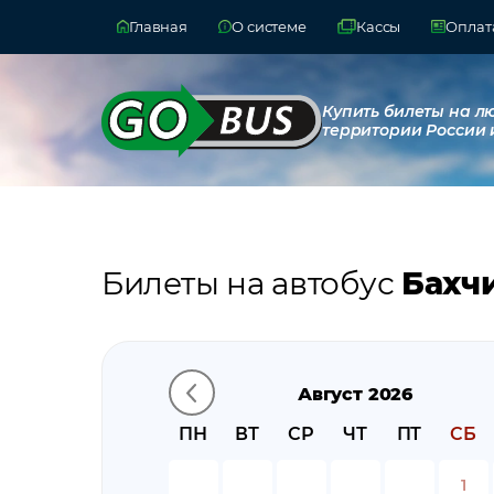
Главная
О системе
Кассы
Оплата
Купить билеты на л
территории России 
Билеты на автобус
Бахч
Август 2026
ПН
ВТ
СР
ЧТ
ПТ
СБ
1