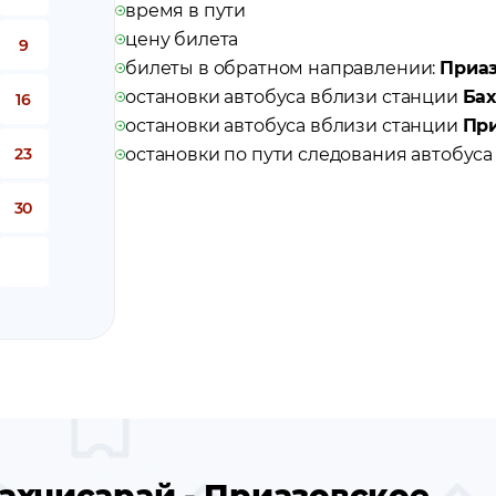
время в пути
цену билета
9
билеты в обратном направлении:
Приаз
остановки автобуса вблизи станции
Бах
16
остановки автобуса вблизи станции
При
23
остановки по пути следования автобус
30