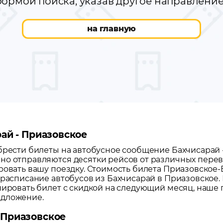
ормой поиска, указав другое направлени
на главную
рай - Приазовское
обрести билеты на автобусное сообщение
Бахчисарай
но отправляются десятки рейсов от различных перево
ровать вашу поездку.
Стоимость билета Приазовское-Ба
 расписание автобусов из
Бахчисарай
в
Приазовское
.
нировать билет с скидкой на следующий месяц, наше
едложение.
 Приазовское