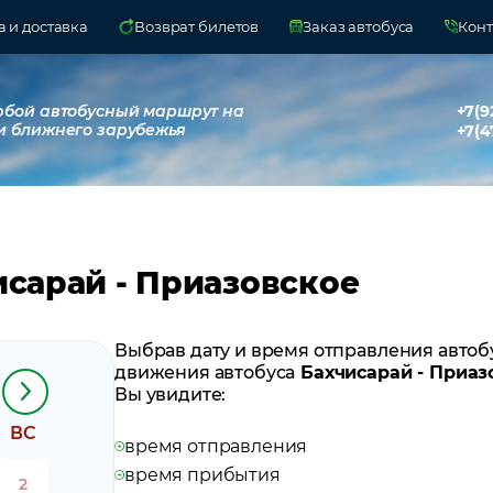
 и доставка
Возврат билетов
Заказ автобуса
Конт
юбой автобусный маршрут на
+7(9
и ближнего зарубежья
+7(4
исарай - Приазовское
Выбрав дату и время отправления автоб
движения автобуса
Бахчисарай - Приаз
Вы увидите:
ВС
время отправления
время прибытия
2