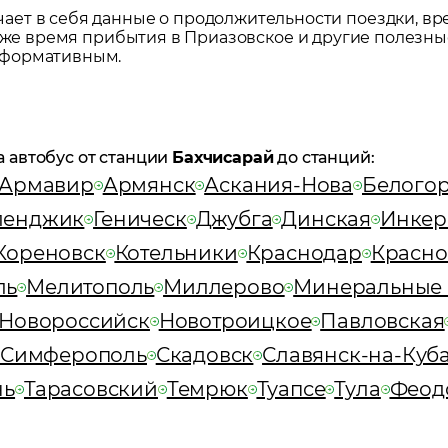
ет в себя данные о продолжительности поездки, вр
акже время прибытия в
Приазовское
и другие полезны
нформативным.
а автобус от станции
Бахчисарай
до станций:
Армавир
Армянск
Аскания-Нова
Белого
ленджик
Геническ
Джубга
Динская
Инкер
Кореновск
Котельники
Краснодар
Красно
ль
Мелитополь
Миллерово
Минеральные
Новороссийск
Новотроицкое
Павловская
Симферополь
Скадовск
Славянск-на-Куб
нь
Тарасовский
Темрюк
Туапсе
Тула
Феод