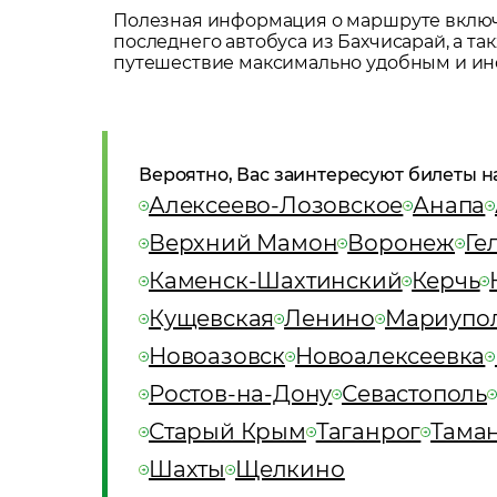
Полезная информация о маршруте включа
последнего автобуса из
Бахчисарай
, а т
путешествие максимально удобным и и
Вероятно, Вас заинтересуют билеты н
Алексеево-Лозовское
Анапа
Верхний Мамон
Воронеж
Ге
Каменск-Шахтинский
Керчь
Кущевская
Ленино
Мариупо
Новоазовск
Новоалексеевка
Ростов-на-Дону
Севастополь
Старый Крым
Таганрог
Тама
Шахты
Щелкино