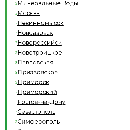
Минеральные Воды
Москва
Невинномысск
Новоазовск
Новороссийск
Новотроицкое
Павловская
Приазовское
Приморск
Приморский
Ростов-на-Дону
Севастополь
Симферополь