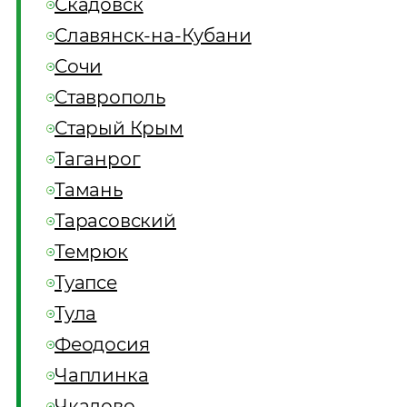
Скадовск
Славянск-на-Кубани
Сочи
Ставрополь
Старый Крым
Таганрог
Тамань
Тарасовский
Темрюк
Туапсе
Тула
Феодосия
Чаплинка
Чкалово