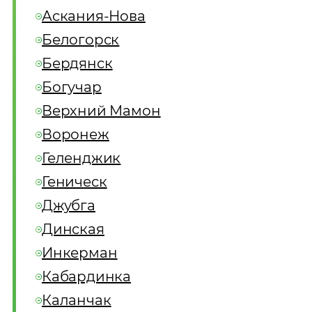
Аскания-Нова
Белогорск
Бердянск
Богучар
Верхний Мамон
Воронеж
Геленджик
Геническ
Джубга
Динская
Инкерман
Кабардинка
Каланчак