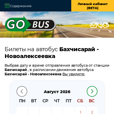
Личный кабинет
Содержание
(BETA)
Главная
О системе
Кассы
Билеты на автобус
Бахчисарай -
Оплата и доставка
Новоалексеевка
Возврат билетов
Выбрав дату и время отправления автобуса от станции
Бахчисарай
, в расписании движения автобуса
Заказ автобуса
Бахчисарай - Новоалексеевка
Вы увидите:
время отправления
Контакты
время прибытия
Август 2026
время в пути
цену билета
ПН
ВТ
СР
ЧТ
ПТ
СБ
ВС
билеты в обратном направлении:
Новоалексеевка -
Бахчисарай
1
2