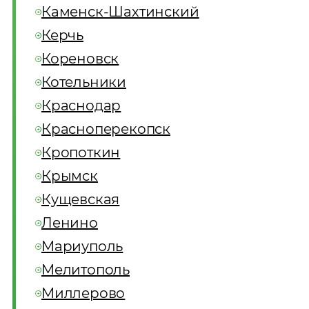
Каменск-Шахтинский
Керчь
Кореновск
Котельники
Краснодар
Красноперекопск
Кропоткин
Крымск
Кущевская
Ленино
Мариуполь
Мелитополь
Миллерово