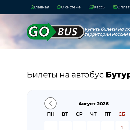
Главная
О системе
Кассы
Оплата
Купить билеты на л
территории России 
Билеты на автобус
Буту
Август 2026
ПН
ВТ
СР
ЧТ
ПТ
СБ
1