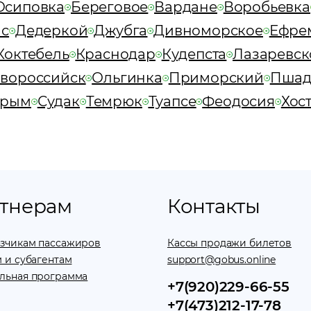
Осиповка
Береговое
Вардане
Воробьевка
с
Дедеркой
Джубга
Дивноморское
Ефре
Коктебель
Краснодар
Кудепста
Лазаревск
вороссийск
Ольгинка
Приморский
Пшад
Крым
Судак
Темрюк
Туапсе
Феодосия
Хос
тнерам
Контакты
зчикам пассажиров
Кассы продажи билетов
 и субагентам
support@gobus.online
льная программа
+7(920)229-66-55
+7(473)212-17-78