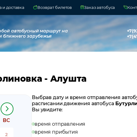
 и доставка
Возврат билетов
Заказ автобуса
Конт
юбой автобусный маршрут на
+7(9
и ближнего зарубежья
+7(4
рлиновка - Алушта
Выбрав дату и время отправления автоб
расписании движения автобуса
Бутурли
Вы увидите:
ВС
время отправления
время прибытия
2