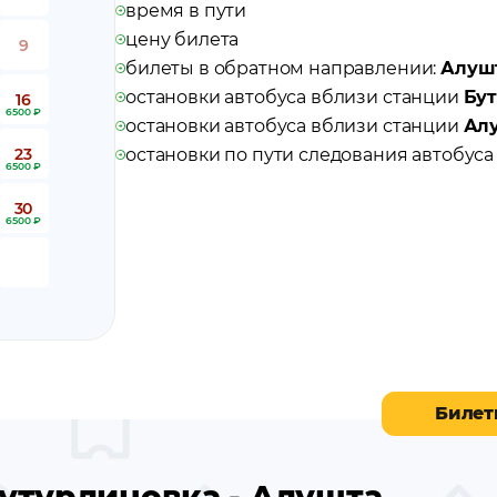
время в пути
цену билета
9
билеты в обратном направлении:
Алушт
остановки автобуса вблизи станции
Бу
16
6500 ₽
остановки автобуса вблизи станции
Ал
23
остановки по пути следования автобус
6500 ₽
30
6500 ₽
Билет