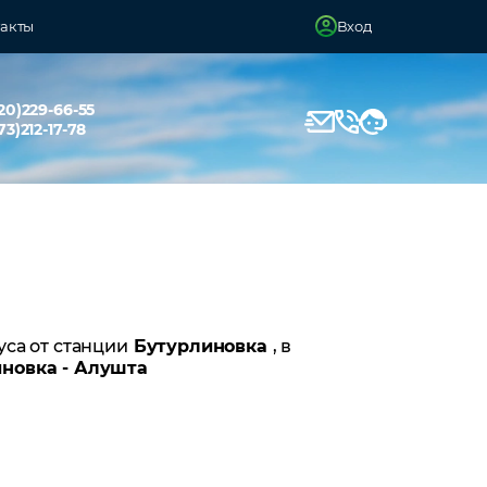
акты
Вход
20)229-66-55
73)212-17-78
уса от станции
Бутурлиновка
, в
новка - Алушта