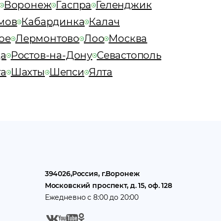
Воронеж
Гаспра
Геленджик
мов
Кабардинка
Калач
ое
Лермонтово
Лоо
Москва
а
Ростов-на-Дону
Севастополь
та
Шахты
Шепси
Ялта
394026
,
Россия
, г.
Воронеж
Московский проспект, д. 15, оф. 128
Ежедневно с 8:00 до 20:00