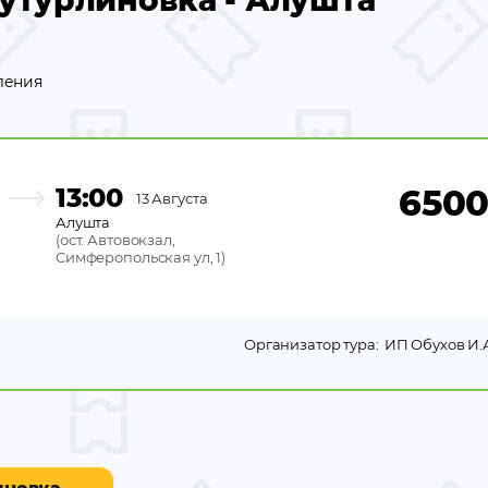
утурлиновка - Алушта
ления
13:00
650
13 Августа
Алушта
(
ост. Автовокзал,
Симферопольская ул, 1
)
Организатор тура:
ИП Обухов И.