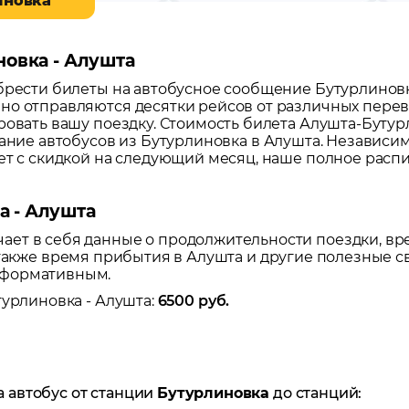
иновка
новка - Алушта
обрести билеты на автобусное сообщение
Бутурлинов
но отправляются десятки рейсов от различных перево
ровать вашу поездку.
Стоимость билета Алушта-Бутурл
сание автобусов из
Бутурлиновка
в
Алушта
. Независим
лет с скидкой на следующий месяц, наше полное расп
а - Алушта
ет в себя данные о продолжительности поездки, вр
а также время прибытия в
Алушта
и другие полезные с
нформативным.
турлиновка
-
Алушта
:
6500
руб.
а автобус от станции
Бутурлиновка
до станций: