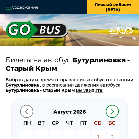
Личный кабинет
Содержание
(BETA)
Главная
О системе
Кассы
Билеты на автобус
Бутурлиновка -
Оплата и доставка
Старый Крым
Возврат билетов
Выбрав дату и время отправления автобуса от станции
Бутурлиновка
, в расписании движения автобуса
Заказ автобуса
Бутурлиновка - Старый Крым
Вы увидите:
время отправления
Контакты
время прибытия
Август 2026
время в пути
цену билета
ПН
ВТ
СР
ЧТ
ПТ
СБ
ВС
билеты в обратном направлении:
Старый Крым -
Бутурлиновка
1
2