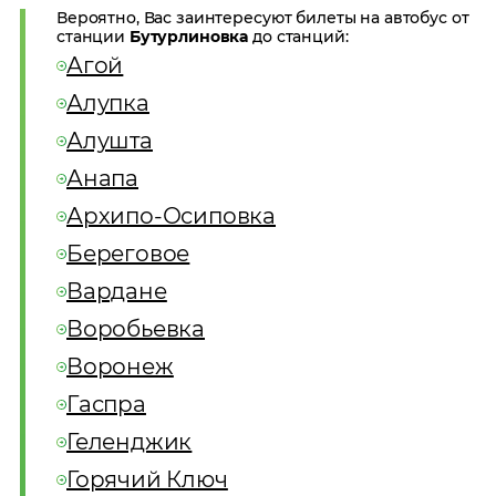
Вероятно, Вас заинтересуют билеты на автобус от
станции
Бутурлиновка
до станций:
Агой
Алупка
Алушта
Анапа
Архипо-Осиповка
Береговое
Вардане
Воробьевка
Воронеж
Гаспра
Геленджик
Горячий Ключ