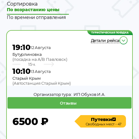
Сортировка
По возрастанию цены
По времени отправления
ТУРИСТИЧЕСКАЯ ПОЕЗДКА
Детали рейса
19:10
12 Августа
Бутурлиновка
(
посадка на А/В Павловск
)
15 ч.
10:10
13 Августа
Старый Крым
(
Автостанция Старый Крым
)
Организатор тура:
ИП Обухов И.А.
Отзывы
6500
₽
Путевки
Свободных мест - 47