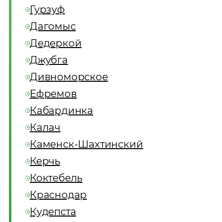
Гурзуф
Дагомыс
Дедеркой
Джубга
Дивноморское
Ефремов
Кабардинка
Калач
Каменск-Шахтинский
Керчь
Коктебель
Краснодар
Кудепста