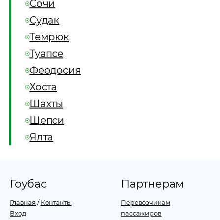
Сочи
Судак
Темрюк
Туапсе
Феодосия
Хоста
Шахты
Шепси
Ялта
Гоубас
Партнерам
Главная
/
Контакты
Перевозчикам
Вход
пассажиров