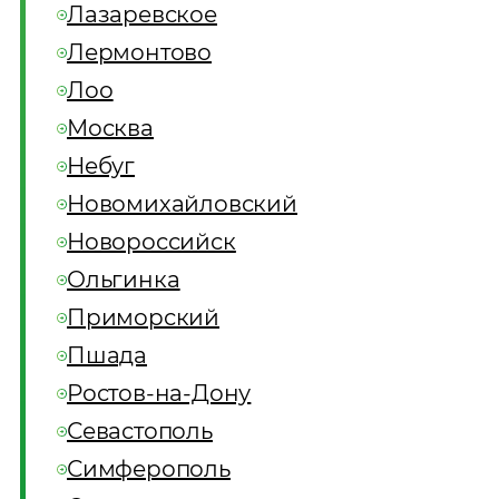
Лазаревское
Лермонтово
Лоо
Москва
Небуг
Новомихайловский
Новороссийск
Ольгинка
Приморский
Пшада
Ростов-на-Дону
Севастополь
Симферополь