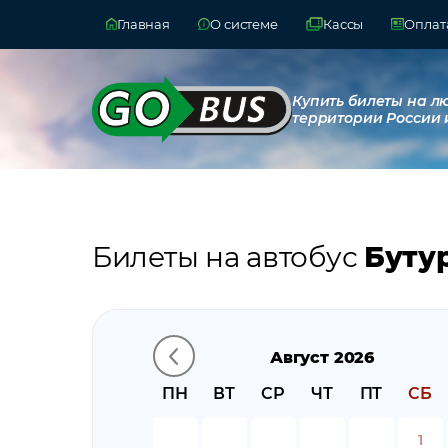
Главная
О системе
Кассы
Оплата
Купить билеты на л
территории России 
Билеты на автобус
Буту
Август 2026
ПН
ВТ
СР
ЧТ
ПТ
СБ
1