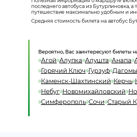
Полезная информация о маршруте включа
последнего автобуса из
Бутурлиновка
, 
путешествие максимально удобным и и
Средняя стоимость билета на автобус
Бу
Вероятно, Вас заинтересуют билеты н
Агой
Алупка
Алушта
Анапа
Горячий Ключ
Гурзуф
Дагомы
Каменск-Шахтинский
Керчь
Небуг
Новомихайловский
Но
Симферополь
Сочи
Старый 