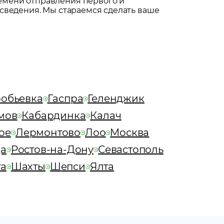
емени отправления первого и
сведения. Мы стараемся сделать ваше
обьевка
Гаспра
Геленджик
мов
Кабардинка
Калач
ое
Лермонтово
Лоо
Москва
а
Ростов-на-Дону
Севастополь
та
Шахты
Шепси
Ялта