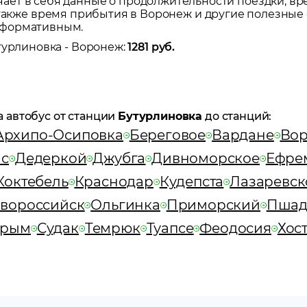
ет в себя данные о продолжительности поездки, вр
а также время прибытия в
Воронеж
и другие полезные 
нформативным.
турлиновка
-
Воронеж
:
1281
руб.
а автобус от станции
Бутурлиновка
до станций:
Архипо-Осиповка
Береговое
Вардане
Вор
с
Дедеркой
Джубга
Дивноморское
Ефре
Коктебель
Краснодар
Кудепста
Лазаревск
вороссийск
Ольгинка
Приморский
Пшад
Крым
Судак
Темрюк
Туапсе
Феодосия
Хос