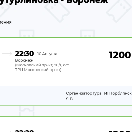
утурлиновка - Воронеж
ления
22:30
1200
10 Августа
Воронеж
(
Московский пр-кт, 90/1, ост.
ТРЦ Московский пр-кт
)
Организатор тура:
ИП Горблянс
Я.В.