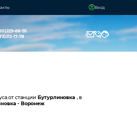
акты
Вход
20)229-66-55
73)212-17-78
уса от станции
Бутурлиновка
, в
новка - Воронеж