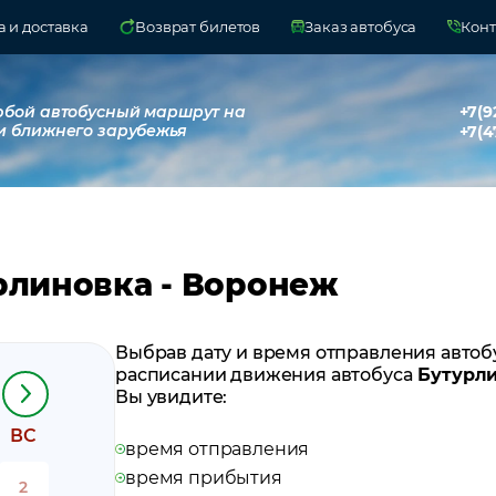
 и доставка
Возврат билетов
Заказ автобуса
Конт
юбой автобусный маршрут на
+7(9
и ближнего зарубежья
+7(4
рлиновка - Воронеж
Выбрав дату и время отправления автоб
расписании движения автобуса
Бутурли
Вы увидите:
ВС
время отправления
время прибытия
2