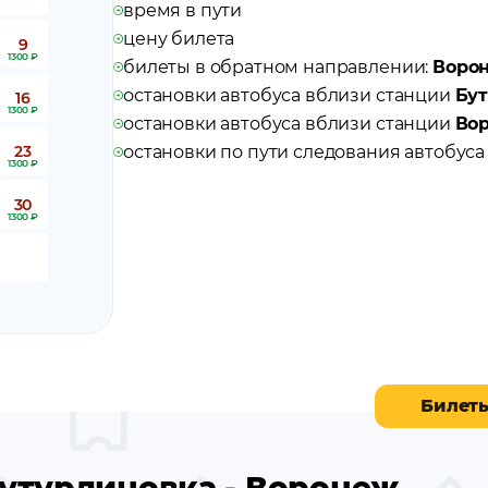
время в пути
цену билета
9
1300 ₽
билеты в обратном направлении:
Ворон
остановки автобуса вблизи станции
Бу
16
1300 ₽
остановки автобуса вблизи станции
Во
23
остановки по пути следования автобус
1300 ₽
30
1300 ₽
Билет