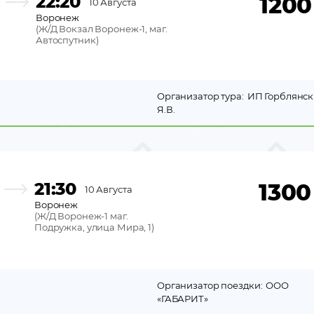
22:20
1200
10 Августа
Воронеж
(
Ж/Д Вокзал Воронеж-1, маг.
Автоспутник
)
Организатор тура:
ИП Горблянс
Я.В.
21:30
1300
10 Августа
Воронеж
(
Ж/Д Воронеж-1 маг.
Подружка, улица Мира, 1
)
Организатор поездки:
ООО
«ГАБАРИТ»