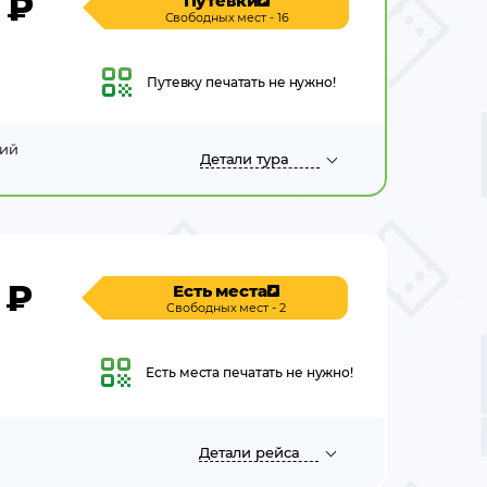
₽
Путевки
Свободных мест - 16
Путевку
печатать не нужно!
кий
Детали
тура
₽
Есть места
Свободных мест - 2
Есть места
печатать не нужно!
Детали
рейса