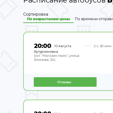
Расписание автобусов
Б
Сортировка
По возрастанию цены
По времени отправ
20:00
10 Августа
2 ч. 30 мин.
Бутурлиновка
(
ост. "Магазин маяк", улица
Блинова, 34
)
Отзывы