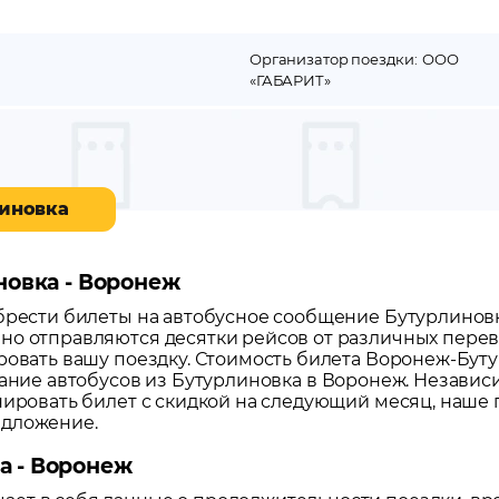
Организатор поездки:
ООО
«ГАБАРИТ»
линовка
новка - Воронеж
обрести билеты на автобусное сообщение
Бутурлинов
но отправляются десятки рейсов от различных перево
ровать вашу поездку.
Стоимость билета Воронеж-Бутур
сание автобусов из
Бутурлиновка
в
Воронеж
. Независ
нировать билет с скидкой на следующий месяц, наше
едложение.
а - Воронеж