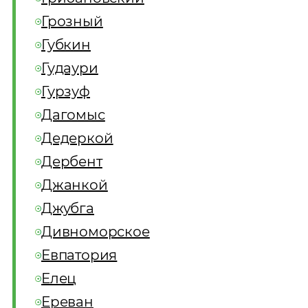
Грозный
Губкин
Гудаури
Гурзуф
Дагомыс
Дедеркой
Дербент
Джанкой
Джубга
Дивноморское
Евпатория
Елец
Ереван