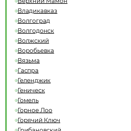
Верхний Мамон
Владикавказ
Волгоград
Волгодонск
Волжский
Воробьевка
Вязьма
Гаспра
Геленджик
Геническ
Гомель
Горное Лоо
Горячий Ключ
Грибановский