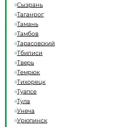
Сызрань
Таганрог
Тамань
Тамбов
Тарасовский
Тбилиси
Тверь
Темрюк
Тихорецк
Туапсе
Тула
Унеча
Урюпинск