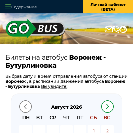
Личный кабинет
Содержание
(BETA)
Главная
О системе
Кассы
Билеты на автобус
Воронеж -
Оплата и доставка
Бутурлиновка
Возврат билетов
Выбрав дату и время отправления автобуса от станции
Воронеж
, в расписании движения автобуса
Воронеж
Заказ автобуса
- Бутурлиновка
Вы увидите:
время отправления
Контакты
время прибытия
Август 2026
время в пути
цену билета
ПН
ВТ
СР
ЧТ
ПТ
СБ
ВС
билеты в обратном направлении:
Бутурлиновка -
Воронеж
1
2