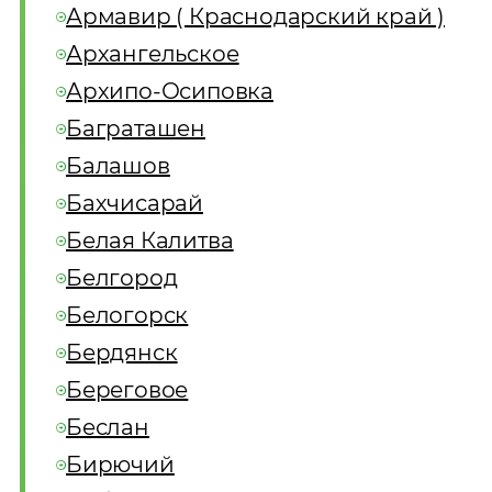
Армавир ( Краснодарский край )
Архангельское
Архипо-Осиповка
Баграташен
Балашов
Бахчисарай
Белая Калитва
Белгород
Белогорск
Бердянск
Береговое
Беслан
Бирючий