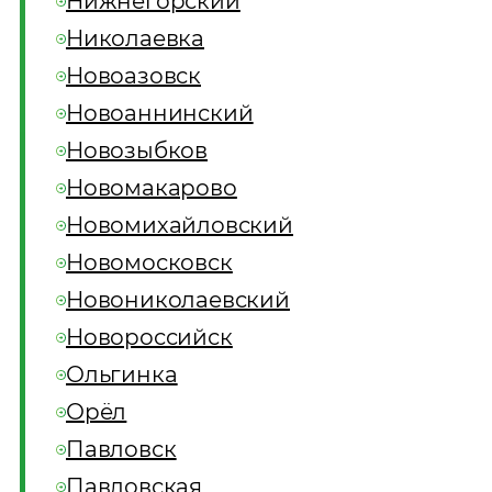
Нижнегорский
Николаевка
Новоазовск
Новоаннинский
Новозыбков
Новомакарово
Новомихайловский
Новомосковск
Новониколаевский
Новороссийск
Ольгинка
Орёл
Павловск
Павловская