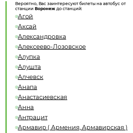
Вероятно, Вас заинтересуют билеты на автобус от
станции
Воронеж
до станций:
Агой
Аксай
Александровка
Алексеево-Лозовское
Алупка
Алушта
Алчевск
Анапа
Анастасиевская
Анна
Антрацит
Армавир ( Армения, Армавирская )