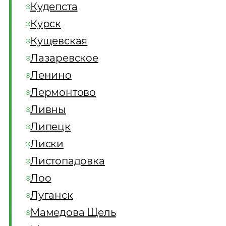
Кудепста
Курск
Кущевская
Лазаревское
Ленино
Лермонтово
Ливны
Липецк
Лиски
Листопадовка
Лоо
Луганск
Мамедова Щель