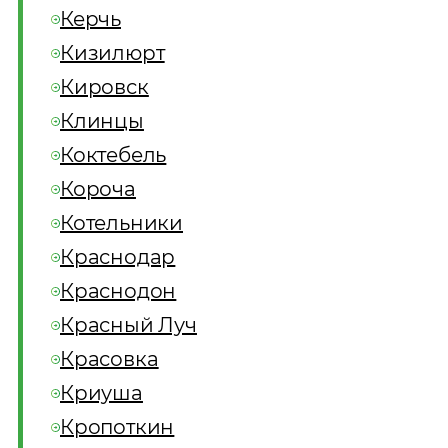
Керчь
Кизилюрт
Кировск
Клинцы
Коктебель
Короча
Котельники
Краснодар
Краснодон
Красный Луч
Красовка
Криуша
Кропоткин