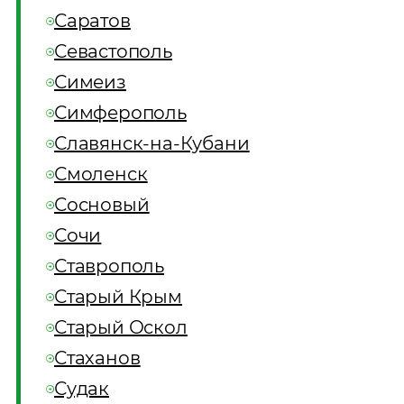
Саратов
Севастополь
Симеиз
Симферополь
Славянск-на-Кубани
Смоленск
Сосновый
Сочи
Ставрополь
Старый Крым
Старый Оскол
Стаханов
Судак