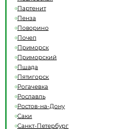
Партенит
Пенза
Поворино
Почеп
Приморск
Приморский
Пшада
Пятигорск
Рогачевка
Рославль
Ростов-на-Дону
Саки
Санкт-Петербург