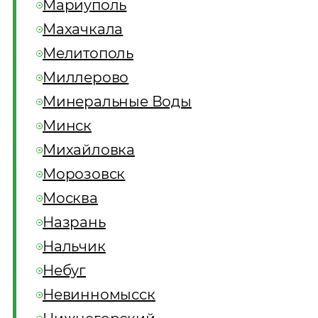
Мариуполь
Махачкала
Мелитополь
Миллерово
Минеральные Воды
Минск
Михайловка
Морозовск
Москва
Назрань
Нальчик
Небуг
Невинномысск