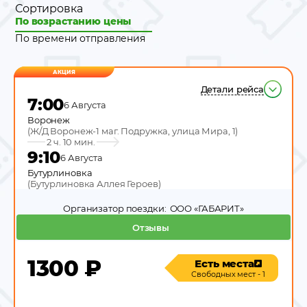
Сортировка
По возрастанию цены
По времени отправления
АКЦИЯ
Детали рейса
7:00
6 Августа
Воронеж
(
Ж/Д Воронеж-1 маг. Подружка, улица Мира, 1
)
2 ч. 10 мин.
9:10
6 Августа
Бутурлиновка
(
Бутурлиновка Аллея Героев
)
Организатор поездки:
ООО «ГАБАРИТ»
Отзывы
1300
₽
Есть места
Свободных мест - 1