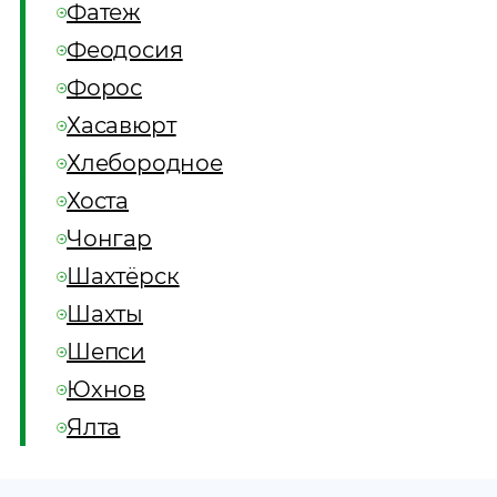
Фатеж
Феодосия
Форос
Хасавюрт
Хлебородное
Хоста
Чонгар
Шахтёрск
Шахты
Шепси
Юхнов
Ялта