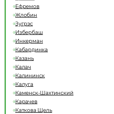
Ефремов
Жлобин
Зугрэс
Избербаш
Инкерман
Кабардинка
Казань
Калач
Калининск
Калуга
Каменск-Шахтинский
Карачев
Каткова Щель