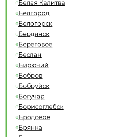
Белая Калитва
Белгород
Белогорск
Бердянск
Береговое
Беслан
Бирючий
Бобров
Бобруйск
Богучар
Борисоглебск
Бродовое
Брянка