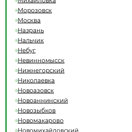
Михайловка
Морозовск
Москва
Назрань
Нальчик
Небуг
Невинномысск
Нижнегорский
Николаевка
Новоазовск
Новоаннинский
Новозыбков
Новомакарово
Новомихайловский