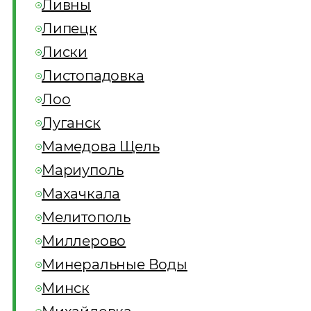
Ливны
Липецк
Лиски
Листопадовка
Лоо
Луганск
Мамедова Щель
Мариуполь
Махачкала
Мелитополь
Миллерово
Минеральные Воды
Минск