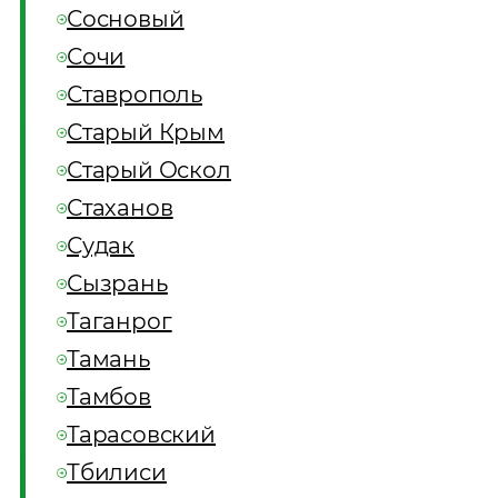
Сосновый
Сочи
Ставрополь
Старый Крым
Старый Оскол
Стаханов
Судак
Сызрань
Таганрог
Тамань
Тамбов
Тарасовский
Тбилиси