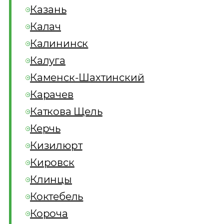
Казань
Калач
Калининск
Калуга
Каменск-Шахтинский
Карачев
Каткова Щель
Керчь
Кизилюрт
Кировск
Клинцы
Коктебель
Короча