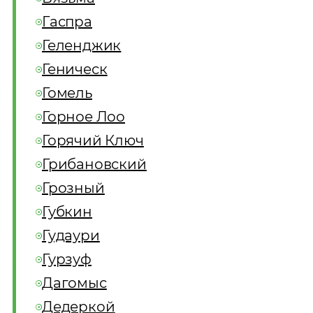
Гаспра
Геленджик
Геническ
Гомель
Горное Лоо
Горячий Ключ
Грибановский
Грозный
Губкин
Гудаури
Гурзуф
Дагомыс
Дедеркой