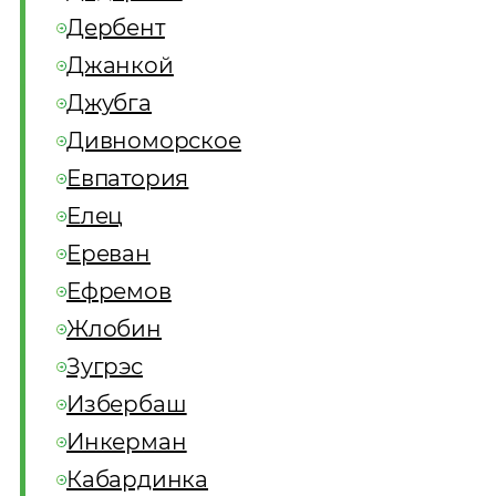
Дербент
Джанкой
Джубга
Дивноморское
Евпатория
Елец
Ереван
Ефремов
Жлобин
Зугрэс
Избербаш
Инкерман
Кабардинка