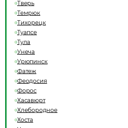
Тверь
Темрюк
Тихорецк
Туапсе
Тула
Унеча
Урюпинск
Фатеж
Феодосия
Форос
Хасавюрт
Хлебородное
Хоста