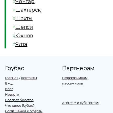
Чонгар
Шахтёрск
Шахты
Шепси
Юхнов
Ялта
Гоубас
Партнерам
Главная
/
Контакты
Перевозчикам
Вход
пассажиров
Блог
Новости
Возврат билетов
Агентам и субагентам
Что такое Гоубас?
Соглашения и оферты