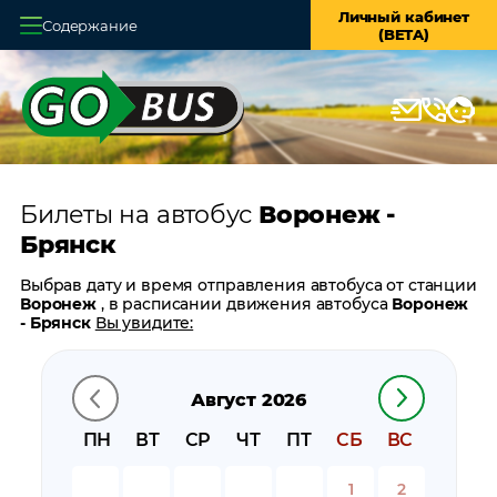
Личный кабинет
Содержание
(BETA)
Главная
О системе
Кассы
Билеты на автобус
Воронеж -
Оплата и доставка
Брянск
Возврат билетов
Выбрав дату и время отправления автобуса от станции
Воронеж
, в расписании движения автобуса
Воронеж
Заказ автобуса
- Брянск
Вы увидите:
время отправления
Контакты
время прибытия
Август 2026
время в пути
цену билета
ПН
ВТ
СР
ЧТ
ПТ
СБ
ВС
билеты в обратном направлении:
Брянск - Воронеж
остановки автобуса вблизи станции
Воронеж
1
2