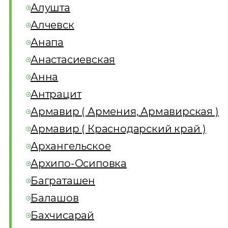
Алушта
Алчевск
Анапа
Анастасиевская
Анна
Антрацит
Армавир ( Армения, Армавирская )
Армавир ( Краснодарский край )
Архангельское
Архипо-Осиповка
Баграташен
Балашов
Бахчисарай