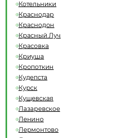
Котельники
Краснодар
Краснодон
Красный Луч
Красовка
Криуша
Кропоткин
Кудепста
Курск
Кущевская
Лазаревское
Ленино
Лермонтово