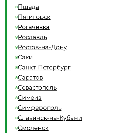
Пшада
Пятигорск
Рогачевка
Рославль
Ростов-на-Дону
Саки
Санкт-Петербург
Саратов
Севастополь
Симеиз
Симферополь
Славянск-на-Кубани
Смоленск