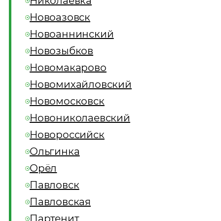
Николаевка
Новоазовск
Новоаннинский
Новозыбков
Новомакарово
Новомихайловский
Новомосковск
Новониколаевский
Новороссийск
Ольгинка
Орёл
Павловск
Павловская
Партенит