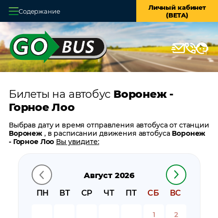
Личный кабинет
Содержание
(BETA)
Главная
О системе
Кассы
Билеты на автобус
Воронеж -
Оплата и доставка
Горное Лоо
Возврат билетов
Выбрав дату и время отправления автобуса от станции
Воронеж
, в расписании движения автобуса
Воронеж
Заказ автобуса
- Горное Лоо
Вы увидите:
время отправления
Контакты
время прибытия
Август 2026
время в пути
цену билета
ПН
ВТ
СР
ЧТ
ПТ
СБ
ВС
билеты в обратном направлении:
Горное Лоо -
Воронеж
1
2