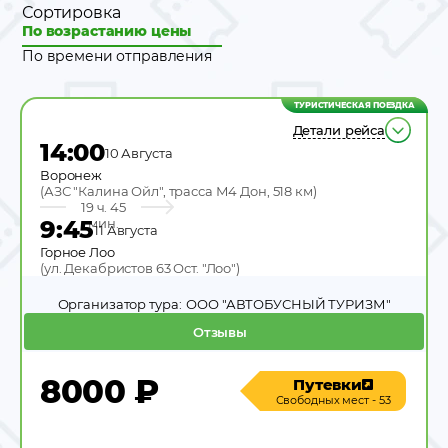
Сортировка
По возрастанию цены
По времени отправления
ТУРИСТИЧЕСКАЯ ПОЕЗДКА
Детали рейса
14:00
10 Августа
Воронеж
(
АЗС "Калина Ойл", трасса М4 Дон, 518 км
)
19 ч. 45
9:45
мин.
11 Августа
Горное Лоо
(
ул. Декабристов 63 Ост. "Лоо"
)
Организатор тура:
ООО "АВТОБУСНЫЙ ТУРИЗМ"
Отзывы
8000
₽
Путевки
Свободных мест - 53