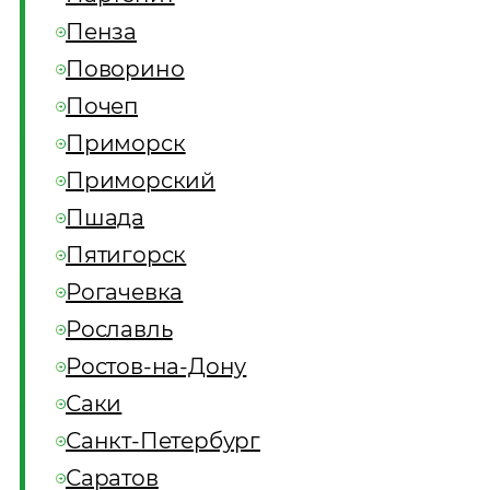
Пенза
Поворино
Почеп
Приморск
Приморский
Пшада
Пятигорск
Рогачевка
Рославль
Ростов-на-Дону
Саки
Санкт-Петербург
Саратов