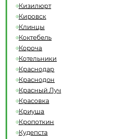
Кизилюрт
Кировск
Клинцы
Коктебель
Короча
Котельники
Краснодар
Краснодон
Красный Луч
Красовка
Криуша
Кропоткин
Кудепста