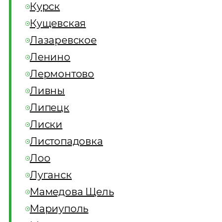
Курск
Кущевская
Лазаревское
Ленино
Лермонтово
Ливны
Липецк
Лиски
Листопадовка
Лоо
Луганск
Мамедова Щель
Мариуполь