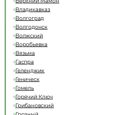
Верхний Мамон
Владикавказ
Волгоград
Волгодонск
Волжский
Воробьевка
Вязьма
Гаспра
Геленджик
Геническ
Гомель
Горячий Ключ
Грибановский
Грозный