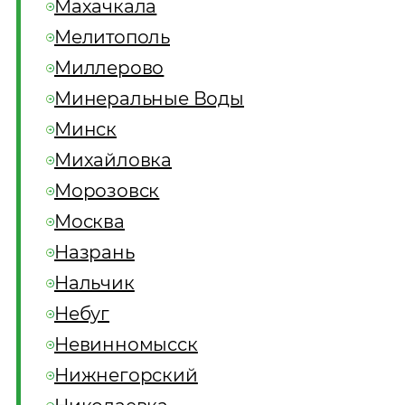
Махачкала
Мелитополь
Миллерово
Минеральные Воды
Минск
Михайловка
Морозовск
Москва
Назрань
Нальчик
Небуг
Невинномысск
Нижнегорский