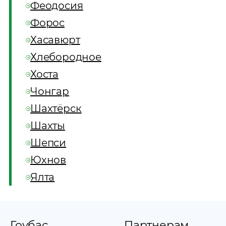
Феодосия
Форос
Хасавюрт
Хлебородное
Хоста
Чонгар
Шахтёрск
Шахты
Шепси
Юхнов
Ялта
Гоубас
Партнерам