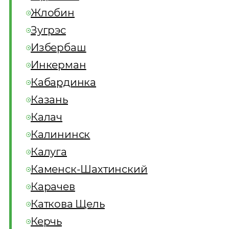
Жлобин
Зугрэс
Избербаш
Инкерман
Кабардинка
Казань
Калач
Калининск
Калуга
Каменск-Шахтинский
Карачев
Каткова Щель
Керчь