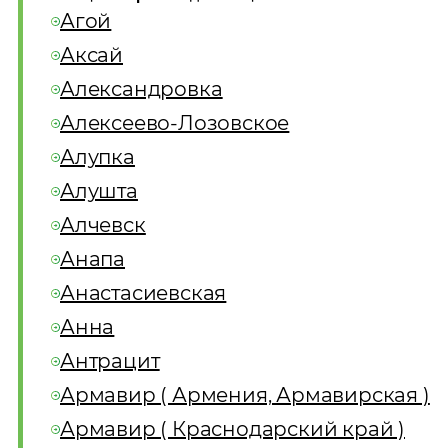
Агой
Аксай
Александровка
Алексеево-Лозовское
Алупка
Алушта
Алчевск
Анапа
Анастасиевская
Анна
Антрацит
Армавир ( Армения, Армавирская )
Армавир ( Краснодарский край )