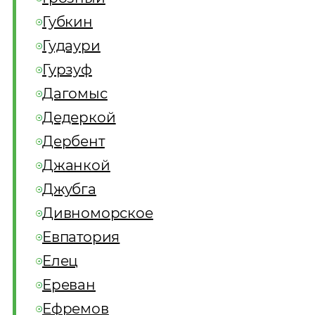
Губкин
Гудаури
Гурзуф
Дагомыс
Дедеркой
Дербент
Джанкой
Джубга
Дивноморское
Евпатория
Елец
Ереван
Ефремов