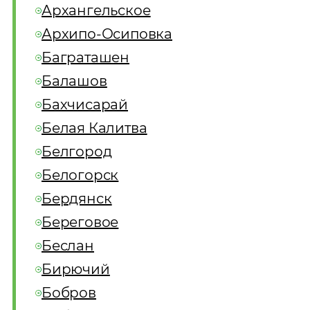
Архангельское
Архипо-Осиповка
Баграташен
Балашов
Бахчисарай
Белая Калитва
Белгород
Белогорск
Бердянск
Береговое
Беслан
Бирючий
Бобров