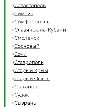
Севастополь
Симеиз
Симферополь
Славянск-на-Кубани
Смоленск
Сосновый
Сочи
Ставрополь
Старый Крым
Старый Оскол
Стаханов
Судак
Сызрань