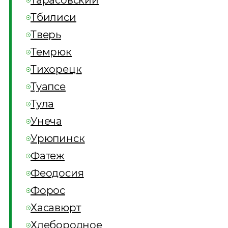
Тарасовский
Тбилиси
Тверь
Темрюк
Тихорецк
Туапсе
Тула
Унеча
Урюпинск
Фатеж
Феодосия
Форос
Хасавюрт
Хлебородное