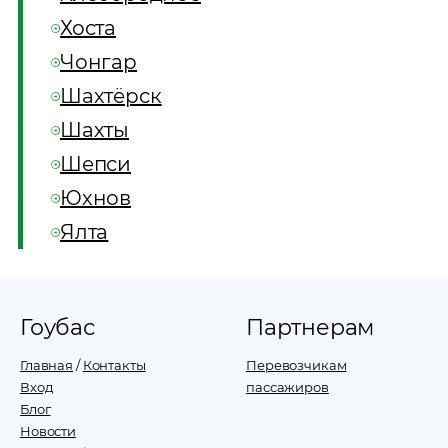
Хоста
Чонгар
Шахтёрск
Шахты
Шепси
Юхнов
Ялта
Гоубас
Партнерам
Главная
/
Контакты
Перевозчикам
Вход
пассажиров
Блог
Новости