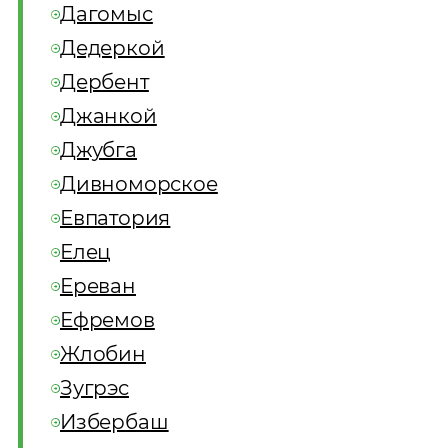
Дагомыс
Дедеркой
Дербент
Джанкой
Джубга
Дивноморское
Евпатория
Елец
Ереван
Ефремов
Жлобин
Зугрэс
Избербаш