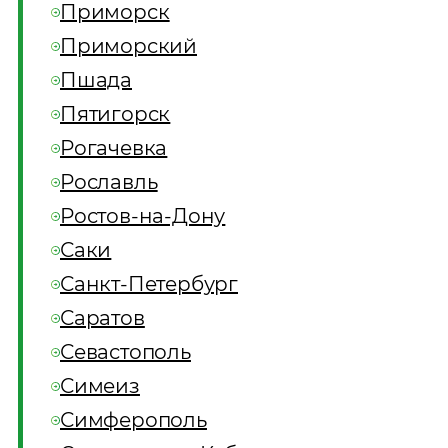
Приморск
Приморский
Пшада
Пятигорск
Рогачевка
Рославль
Ростов-на-Дону
Саки
Санкт-Петербург
Саратов
Севастополь
Симеиз
Симферополь