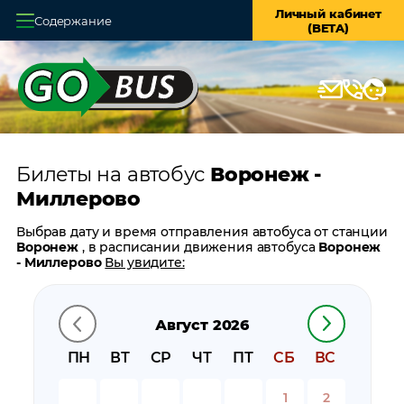
Личный кабинет
Содержание
(BETA)
Главная
О системе
Кассы
Билеты на автобус
Воронеж -
Оплата и доставка
Миллерово
Возврат билетов
Выбрав дату и время отправления автобуса от станции
Воронеж
, в расписании движения автобуса
Воронеж
Заказ автобуса
- Миллерово
Вы увидите:
время отправления
Контакты
время прибытия
Август 2026
время в пути
цену билета
ПН
ВТ
СР
ЧТ
ПТ
СБ
ВС
билеты в обратном направлении:
Миллерово -
Воронеж
1
2