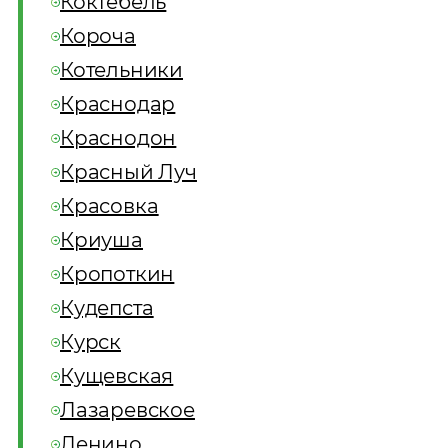
Коктебель
Короча
Котельники
Краснодар
Краснодон
Красный Луч
Красовка
Криуша
Кропоткин
Кудепста
Курск
Кущевская
Лазаревское
Ленино