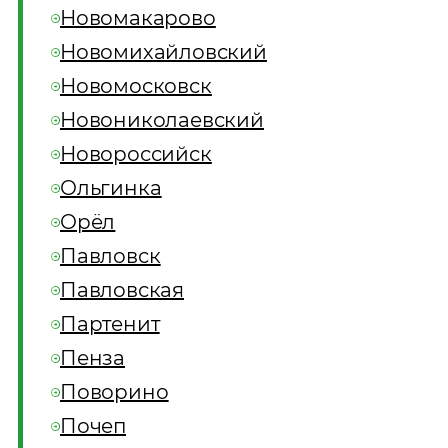
Новомакарово
Новомихайловский
Новомосковск
Новониколаевский
Новороссийск
Ольгинка
Орёл
Павловск
Павловская
Партенит
Пенза
Поворино
Почеп