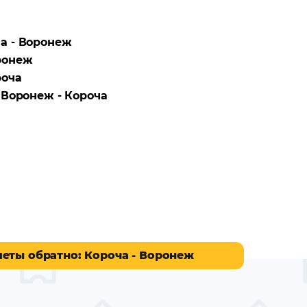
а - Воронеж
ронеж
роча
а
Воронеж - Короча
леты обратно
: Короча - Воронеж