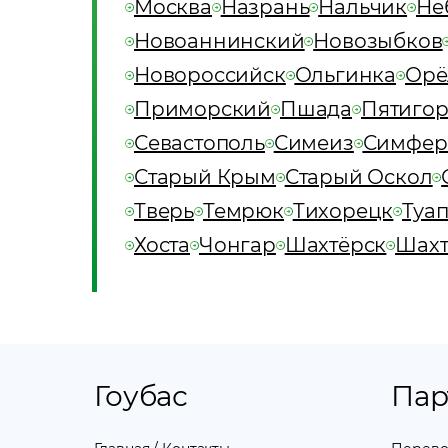
Москва
Назрань
Нальчик
Не
Новоаннинский
Новозыбков
Новороссийск
Ольгинка
Орё
Приморский
Пшада
Пятигор
Севастополь
Симеиз
Симфер
Старый Крым
Старый Оскол
Тверь
Темрюк
Тихорецк
Туа
Хоста
Чонгар
Шахтёрск
Шах
Гоубас
Пар