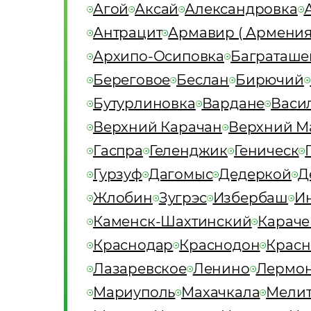
Агой
Аксай
Александровка
Антрацит
Армавир ( Армения
Архипо-Осиповка
Баграташе
Береговое
Беслан
Бирючий
Бутурлиновка
Вардане
Васил
Верхний Карачан
Верхний М
Гаспра
Геленджик
Геническ
Гурзуф
Дагомыс
Дедеркой
Д
Жлобин
Зугрэс
Избербаш
И
Каменск-Шахтинский
Караче
Краснодар
Краснодон
Красн
Лазаревское
Ленино
Лермон
Мариуполь
Махачкала
Мелит