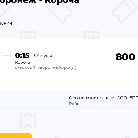
оронеж - Короча
ления
0:15
800
8 Августа
Короча
(
Авт. ост. "Поворот на Корочу"
)
Организатор поездки:
ООО "БПП
Рейс"