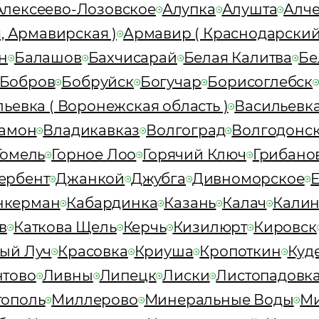
Алексеево-Лозовское
Алупка
Алушта
Алче
, Армавирская )
Армавир ( Краснодарский
н
Балашов
Бахчисарай
Белая Калитва
Бе
Бобров
Бобруйск
Богучар
Борисоглебск
ьевка ( Воронежская область )
Васильевка
амон
Владикавказ
Волгоград
Волгодонс
Гомель
Горное Лоо
Горячий Ключ
Грибано
ербент
Джанкой
Джубга
Дивноморское
нкерман
Кабардинка
Казань
Калач
Калин
в
Каткова Щель
Керчь
Кизилюрт
Кировск
ый Луч
Красовка
Криуша
Кропоткин
Куд
тово
Ливны
Липецк
Лиски
Листопадовк
ополь
Миллерово
Минеральные Воды
М