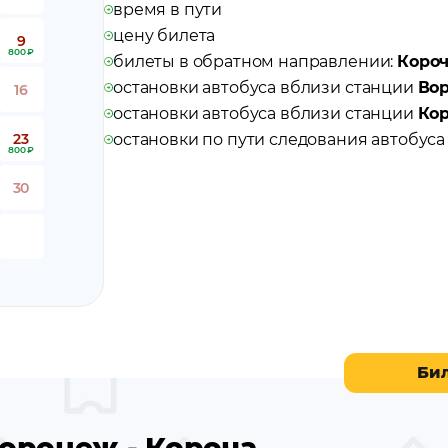
время в пути
цену билета
9
800 ₽
билеты в обратном направлении:
Короч
остановки автобуса вблизи станции
Во
16
остановки автобуса вблизи станции
Ко
23
остановки по пути следования автобус
800 ₽
30
Би