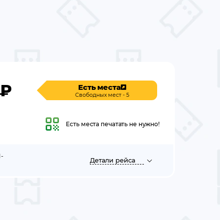
₽
Есть места
Свободных мест - 5
Есть места
печатать не нужно!
-
Детали
рейса