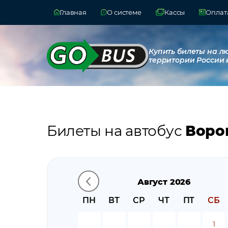
Главная
О системе
Кассы
Оплата
Купить билеты на л
территории России 
Билеты на автобус
Воро
Август 2026
ПН
ВТ
СР
ЧТ
ПТ
СБ
1