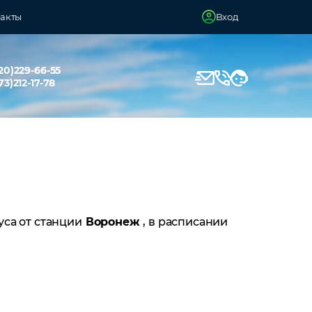
акты
Вход
20)229-66-55
73)212-17-78
уса от станции
Воронеж
, в расписании