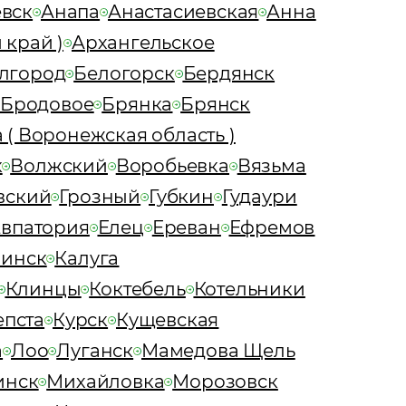
вск
Анапа
Анастасиевская
Анна
 край )
Архангельское
лгород
Белогорск
Бердянск
Бродовое
Брянка
Брянск
 ( Воронежская область )
к
Волжский
Воробьевка
Вязьма
вский
Грозный
Губкин
Гудаури
Евпатория
Елец
Ереван
Ефремов
инск
Калуга
Клинцы
Коктебель
Котельники
епста
Курск
Кущевская
а
Лоо
Луганск
Мамедова Щель
инск
Михайловка
Морозовск