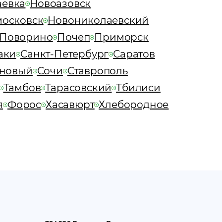
аевка
Новоазовск
осковск
Новониколаевский
Поворино
Почеп
Приморск
аки
Санкт-Петербург
Саратов
новый
Сочи
Ставрополь
Тамбов
Тарасовский
Тбилиси
я
Форос
Хасавюрт
Хлебородное