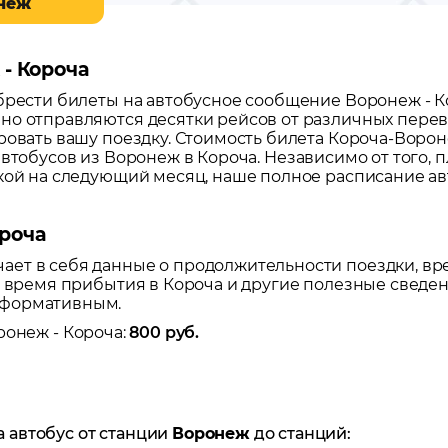
онеж
 - Короча
обрести билеты на автобусное сообщение
Воронеж
-
К
но отправляются десятки рейсов от различных перево
ровать вашу поездку.
Стоимость билета Короча-Вороне
автобусов из
Воронеж
в
Короча
. Независимо от того, 
дкой на следующий месяц, наше полное расписание а
роча
ет в себя данные о продолжительности поездки, вр
же время прибытия в
Короча
и другие полезные сведен
нформативным.
ронеж
-
Короча
:
800
руб.
а автобус от станции
Воронеж
до станций: