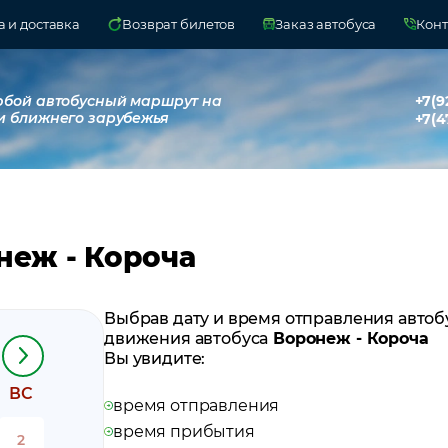
 и доставка
Возврат билетов
Заказ автобуса
Конт
юбой автобусный маршрут на
+7(9
и ближнего зарубежья
+7(4
неж - Короча
Выбрав дату и время отправления автоб
движения автобуса
Воронеж - Короча
Вы увидите:
ВС
время отправления
время прибытия
2