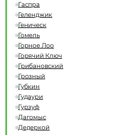
Гаспра
Геленджик
Геническ
Гомель
Горное Лоо
Горячий Ключ
Грибановский
Грозный
Губкин
Гудаури
Гурзуф
Дагомыс
Дедеркой