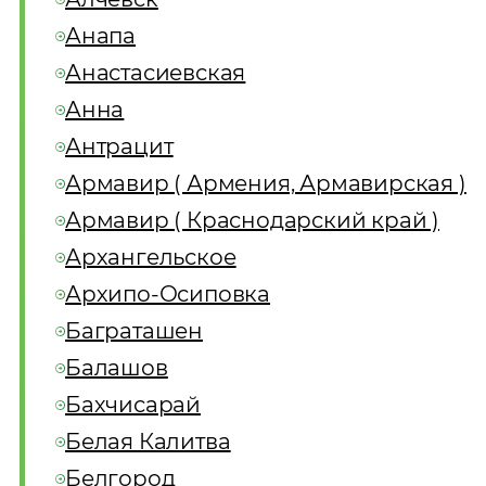
Анапа
Анастасиевская
Анна
Антрацит
Армавир ( Армения, Армавирская )
Армавир ( Краснодарский край )
Архангельское
Архипо-Осиповка
Баграташен
Балашов
Бахчисарай
Белая Калитва
Белгород