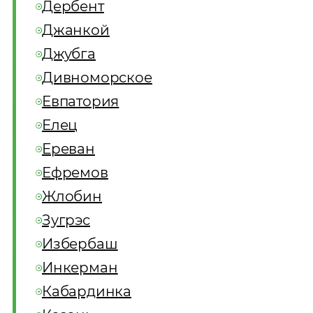
Дербент
Джанкой
Джубга
Дивноморское
Евпатория
Елец
Ереван
Ефремов
Жлобин
Зугрэс
Избербаш
Инкерман
Кабардинка