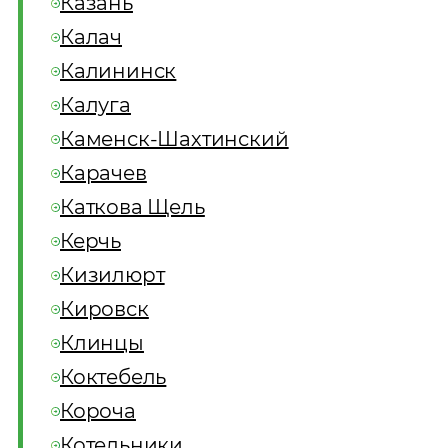
Казань
Калач
Калининск
Калуга
Каменск-Шахтинский
Карачев
Каткова Щель
Керчь
Кизилюрт
Кировск
Клинцы
Коктебель
Короча
Котельники