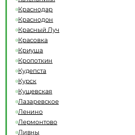
Краснодар
Краснодон
Красный Луч
Красовка
Криуша
Кропоткин
Кудепста
Курск
Кущевская
Лазаревское
Ленино
Лермонтово
Ливны