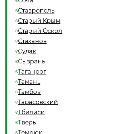
Сочи
Ставрополь
Старый Крым
Старый Оскол
Стаханов
Судак
Сызрань
Таганрог
Тамань
Тамбов
Тарасовский
Тбилиси
Тверь
Темрюк