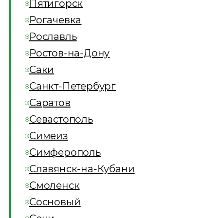
Пятигорск
Рогачевка
Рославль
Ростов-на-Дону
Саки
Санкт-Петербург
Саратов
Севастополь
Симеиз
Симферополь
Славянск-на-Кубани
Смоленск
Сосновый