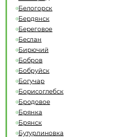
Белогорск
Бердянск
Береговое
Беслан
Бирючий
Бобров
Бобруйск
Богучар
Борисоглебск
Бродовое
Брянка
Брянск
Бутурлиновка