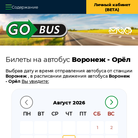
Личный кабинет
Содержание
(BETA)
Главная
О системе
Кассы
Билеты на автобус
Воронеж - Орёл
Оплата и доставка
Выбрав дату и время отправления автобуса от станции
Возврат билетов
Воронеж
, в расписании движения автобуса
Воронеж
- Орёл
Вы увидите:
Заказ автобуса
время отправления
время прибытия
Август 2026
Контакты
время в пути
цену билета
ПН
ВТ
СР
ЧТ
ПТ
СБ
ВС
билеты в обратном направлении:
Орёл - Воронеж
остановки автобуса вблизи станции
Воронеж
1
2
остановки автобуса вблизи станции
Орёл