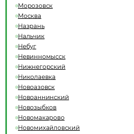
Морозовск
Москва
Назрань
Нальчик
Небуг
Невинномысск
Нижнегорский
Николаевка
Новоазовск
Новоаннинский
Новозыбков
Новомакарово
Новомихайловский