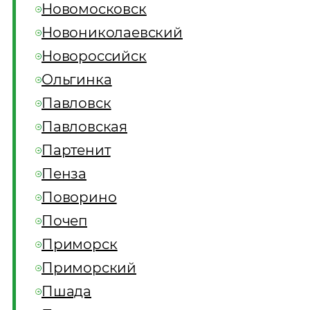
Новомосковск
Новониколаевский
Новороссийск
Ольгинка
Павловск
Павловская
Партенит
Пенза
Поворино
Почеп
Приморск
Приморский
Пшада