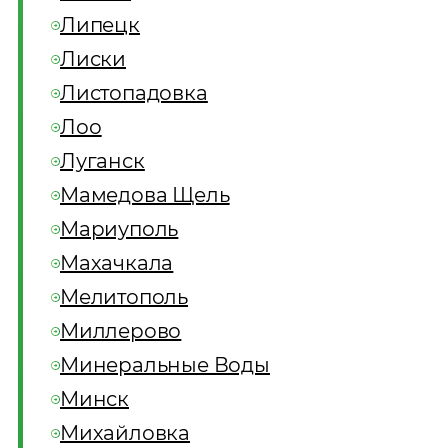
Липецк
Лиски
Листопадовка
Лоо
Луганск
Мамедова Щель
Мариуполь
Махачкала
Мелитополь
Миллерово
Минеральные Воды
Минск
Михайловка