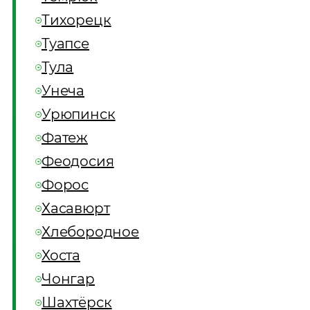
Тихорецк
Туапсе
Тула
Унеча
Урюпинск
Фатеж
Феодосия
Форос
Хасавюрт
Хлебородное
Хоста
Чонгар
Шахтёрск