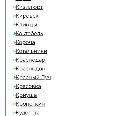
Кизилюрт
Кировск
Клинцы
Коктебель
Короча
Котельники
Краснодар
Краснодон
Красный Луч
Красовка
Криуша
Кропоткин
Кудепста