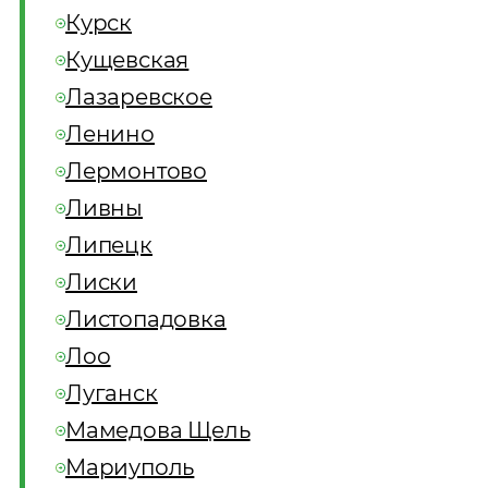
Курск
Кущевская
Лазаревское
Ленино
Лермонтово
Ливны
Липецк
Лиски
Листопадовка
Лоо
Луганск
Мамедова Щель
Мариуполь