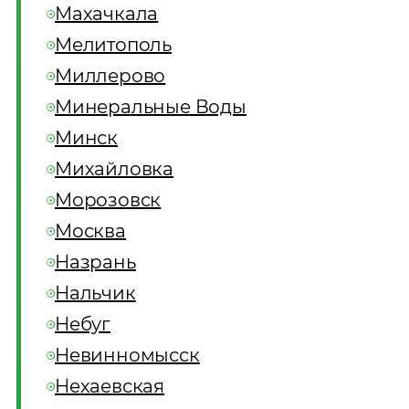
Махачкала
Мелитополь
Миллерово
Минеральные Воды
Минск
Михайловка
Морозовск
Москва
Назрань
Нальчик
Небуг
Невинномысск
Нехаевская