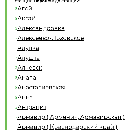
станции
Воронеж
до станций:
Агой
Аксай
Александровка
Алексеево-Лозовское
Алупка
Алушта
Алчевск
Анапа
Анастасиевская
Анна
Антрацит
Армавир ( Армения, Армавирская )
Армавир ( Краснодарский край )