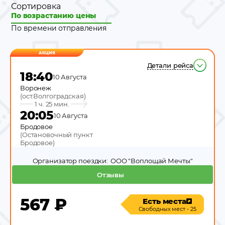
Сортировка
По возрастанию цены
По времени отправления
АКЦИЯ
Детали рейса
18:40
10 Августа
Воронеж
(
ост.Волгоградская
)
1 ч. 25 мин.
20:05
10 Августа
Бродовое
(
Остановочный пункт
Бродовое
)
Организатор поездки:
ООО "Воплощай Мечты"
Отзывы
567
₽
Есть места
Свободных мест - 25