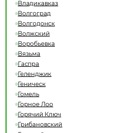
Владикавказ
Волгоград
Волгодонск
Волжский
Воробьевка
Вязьма
Гаспра
Геленджик
Геническ
Гомель
Горное Лоо
Горячий Ключ
Грибановский