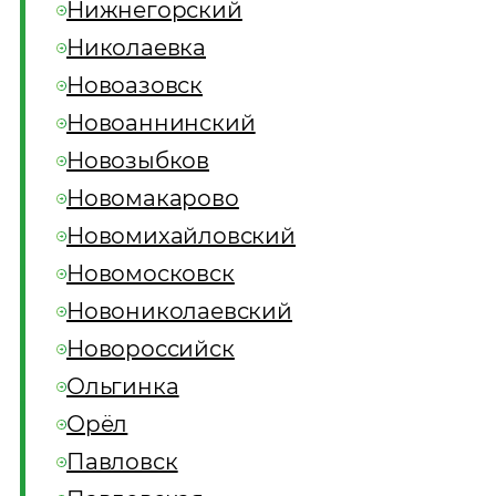
Нижнегорский
Николаевка
Новоазовск
Новоаннинский
Новозыбков
Новомакарово
Новомихайловский
Новомосковск
Новониколаевский
Новороссийск
Ольгинка
Орёл
Павловск