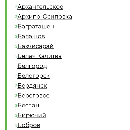
Архангельское
Архипо-Осиповка
Баграташен
Балашов
Бахчисарай
Белая Калитва
Белгород
Белогорск
Бердянск
Береговое
Беслан
Бирючий
Бобров