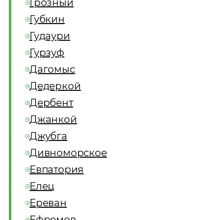
Грозный
Губкин
Гудаури
Гурзуф
Дагомыс
Дедеркой
Дербент
Джанкой
Джубга
Дивноморское
Евпатория
Елец
Ереван
Ефремов