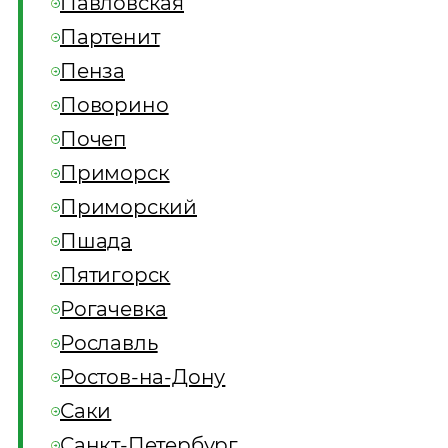
Павловская
Партенит
Пенза
Поворино
Почеп
Приморск
Приморский
Пшада
Пятигорск
Рогачевка
Рославль
Ростов-на-Дону
Саки
Санкт-Петербург