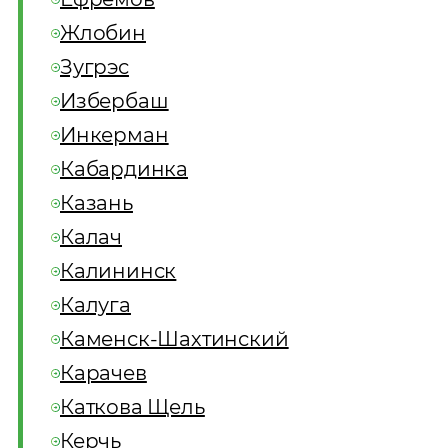
Жлобин
Зугрэс
Избербаш
Инкерман
Кабардинка
Казань
Калач
Калининск
Калуга
Каменск-Шахтинский
Карачев
Каткова Щель
Керчь