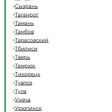
Сызрань
Таганрог
Тамань
Тамбов
Тарасовский
Тбилиси
Тверь
Темрюк
Тихорецк
Туапсе
Тула
Унеча
Урюпинск