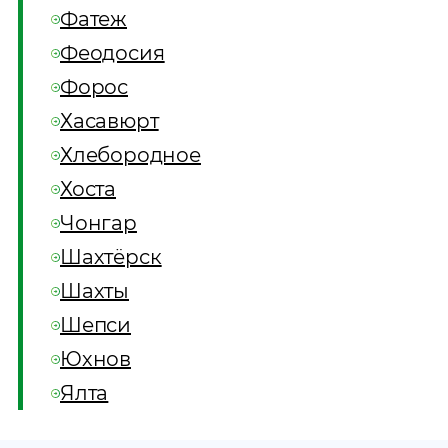
Фатеж
Феодосия
Форос
Хасавюрт
Хлебородное
Хоста
Чонгар
Шахтёрск
Шахты
Шепси
Юхнов
Ялта