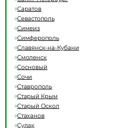
Саратов
Севастополь
Симеиз
Симферополь
Славянск-на-Кубани
Смоленск
Сосновый
Сочи
Ставрополь
Старый Крым
Старый Оскол
Стаханов
Судак