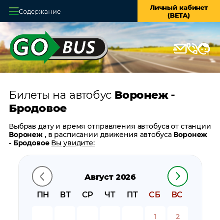
Личный кабинет
Содержание
(BETA)
Главная
О системе
Кассы
Билеты на автобус
Воронеж -
Оплата и доставка
Бродовое
Возврат билетов
Выбрав дату и время отправления автобуса от станции
Воронеж
, в расписании движения автобуса
Воронеж
Заказ автобуса
- Бродовое
Вы увидите:
время отправления
Контакты
время прибытия
Август 2026
время в пути
цену билета
ПН
ВТ
СР
ЧТ
ПТ
СБ
ВС
билеты в обратном направлении:
Бродовое -
Воронеж
1
2