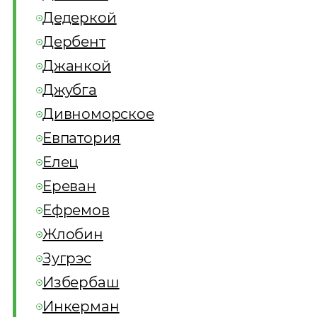
Дедеркой
Дербент
Джанкой
Джубга
Дивноморское
Евпатория
Елец
Ереван
Ефремов
Жлобин
Зугрэс
Избербаш
Инкерман