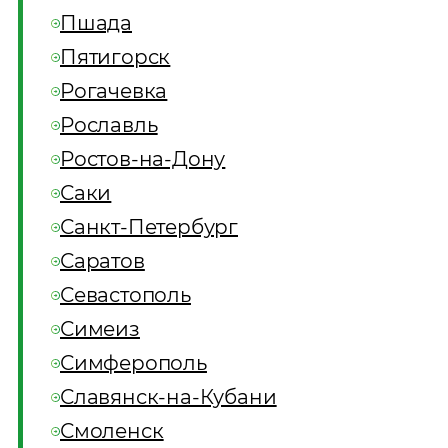
Пшада
Пятигорск
Рогачевка
Рославль
Ростов-на-Дону
Саки
Санкт-Петербург
Саратов
Севастополь
Симеиз
Симферополь
Славянск-на-Кубани
Смоленск