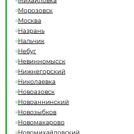
Михайловка
Морозовск
Москва
Назрань
Нальчик
Небуг
Невинномысск
Нижнегорский
Николаевка
Новоазовск
Новоаннинский
Новозыбков
Новомакарово
Новомихайловский