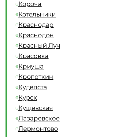
Короча
Котельники
Краснодар
Краснодон
Красный Луч
Красовка
Криуша
Кропоткин
Кудепста
Курск
Кущевская
Лазаревское
Лермонтово