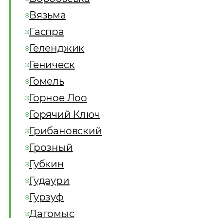
Вязьма
Гаспра
Геленджик
Геническ
Гомель
Горное Лоо
Горячий Ключ
Грибановский
Грозный
Губкин
Гудаури
Гурзуф
Дагомыс