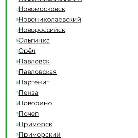
Новомосковск
Новониколаевский
Новороссийск
Ольгинка
Орёл
Павловск
Павловская
Партенит
Пенза
Поворино
Почеп
Приморск
Приморский