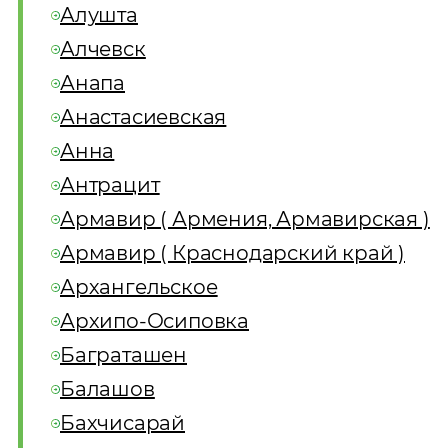
Алушта
Алчевск
Анапа
Анастасиевская
Анна
Антрацит
Армавир ( Армения, Армавирская )
Армавир ( Краснодарский край )
Архангельское
Архипо-Осиповка
Баграташен
Балашов
Бахчисарай