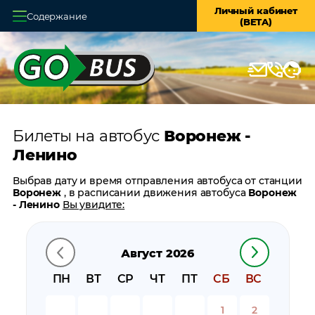
Личный кабинет
Содержание
(BETA)
Главная
О системе
Кассы
Билеты на автобус
Воронеж -
Оплата и доставка
Ленино
Возврат билетов
Выбрав дату и время отправления автобуса от станции
Воронеж
, в расписании движения автобуса
Воронеж
Заказ автобуса
- Ленино
Вы увидите:
время отправления
Контакты
время прибытия
Август 2026
время в пути
цену билета
ПН
ВТ
СР
ЧТ
ПТ
СБ
ВС
билеты в обратном направлении:
Ленино - Воронеж
остановки автобуса вблизи станции
Воронеж
1
2