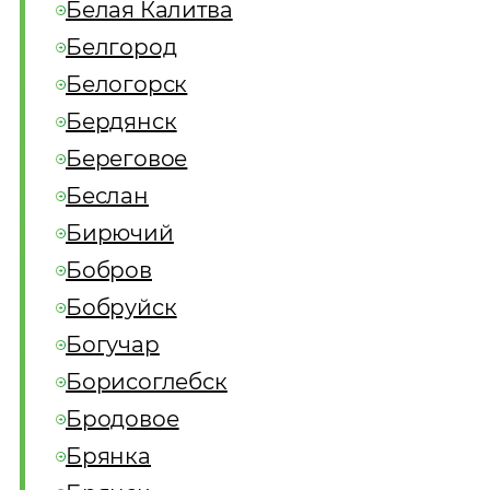
Белая Калитва
Белгород
Белогорск
Бердянск
Береговое
Беслан
Бирючий
Бобров
Бобруйск
Богучар
Борисоглебск
Бродовое
Брянка