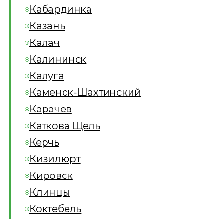
Кабардинка
Казань
Калач
Калининск
Калуга
Каменск-Шахтинский
Карачев
Каткова Щель
Керчь
Кизилюрт
Кировск
Клинцы
Коктебель