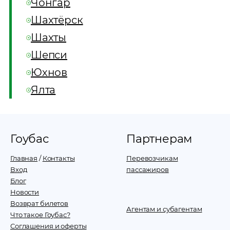
Чонгар
Шахтёрск
Шахты
Шепси
Юхнов
Ялта
Гоубас
Партнерам
Главная
/
Контакты
Перевозчикам
Вход
пассажиров
Блог
Новости
Возврат билетов
Агентам и субагентам
Что такое Гоубас?
Соглашения и оферты