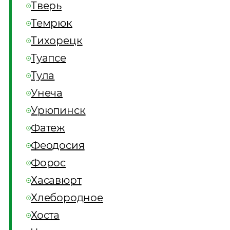
Тверь
Темрюк
Тихорецк
Туапсе
Тула
Унеча
Урюпинск
Фатеж
Феодосия
Форос
Хасавюрт
Хлебородное
Хоста