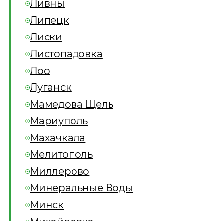
Ливны
Липецк
Лиски
Листопадовка
Лоо
Луганск
Мамедова Щель
Мариуполь
Махачкала
Мелитополь
Миллерово
Минеральные Воды
Минск