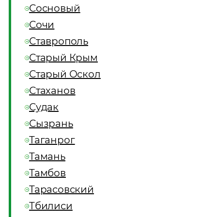
Сосновый
Сочи
Ставрополь
Старый Крым
Старый Оскол
Стаханов
Судак
Сызрань
Таганрог
Тамань
Тамбов
Тарасовский
Тбилиси