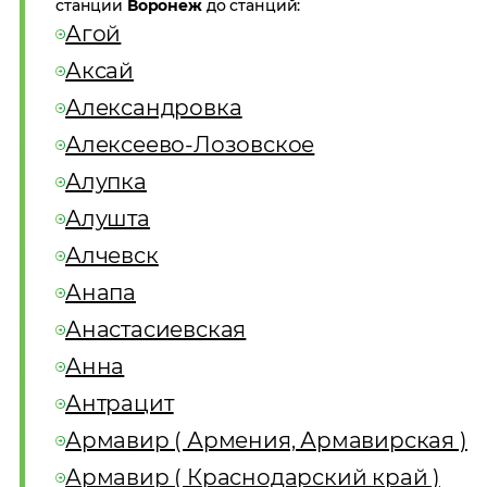
станции
Воронеж
до станций:
Агой
Аксай
Александровка
Алексеево-Лозовское
Алупка
Алушта
Алчевск
Анапа
Анастасиевская
Анна
Антрацит
Армавир ( Армения, Армавирская )
Армавир ( Краснодарский край )