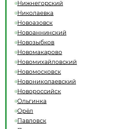
Нижнегорский
Николаевка
Новоазовск
Новоаннинский
Новозыбков
Новомакарово
Новомихайловский
Новомосковск
Новониколаевский
Новороссийск
Ольгинка
Орёл
Павловск