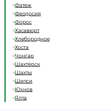
Фатеж
Феодосия
Форос
Хасавюрт
Хлебородное
Хоста
Чонгар
Шахтёрск
Шахты
Шепси
Юхнов
Ялта