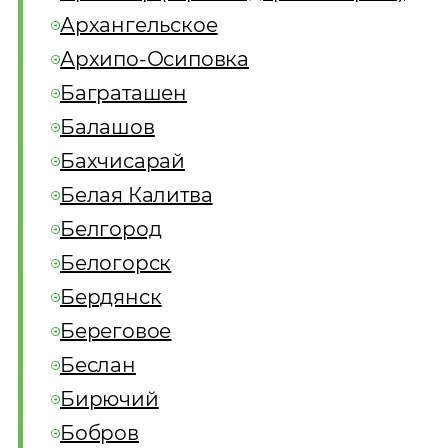
Архангельское
Архипо-Осиповка
Баграташен
Балашов
Бахчисарай
Белая Калитва
Белгород
Белогорск
Бердянск
Береговое
Беслан
Бирючий
Бобров