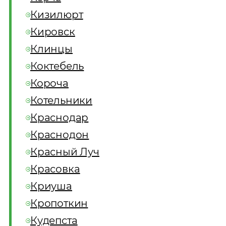
Кизилюрт
Кировск
Клинцы
Коктебель
Короча
Котельники
Краснодар
Краснодон
Красный Луч
Красовка
Криуша
Кропоткин
Кудепста