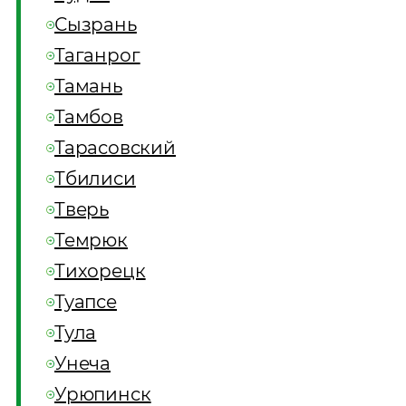
Сызрань
Таганрог
Тамань
Тамбов
Тарасовский
Тбилиси
Тверь
Темрюк
Тихорецк
Туапсе
Тула
Унеча
Урюпинск