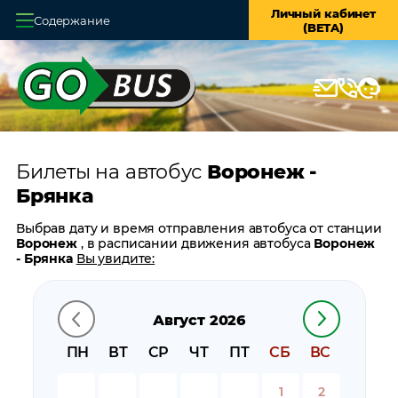
Личный кабинет
Содержание
(BETA)
Главная
О системе
Кассы
Билеты на автобус
Воронеж -
Оплата и доставка
Брянка
Возврат билетов
Выбрав дату и время отправления автобуса от станции
Воронеж
, в расписании движения автобуса
Воронеж
Заказ автобуса
- Брянка
Вы увидите:
время отправления
Контакты
время прибытия
Август 2026
время в пути
цену билета
ПН
ВТ
СР
ЧТ
ПТ
СБ
ВС
билеты в обратном направлении:
Брянка - Воронеж
остановки автобуса вблизи станции
Воронеж
1
2