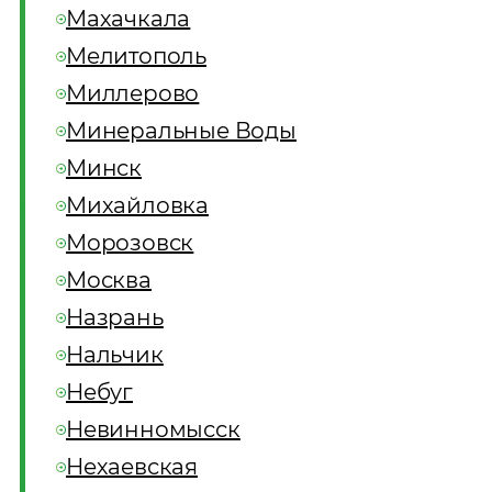
Махачкала
Мелитополь
Миллерово
Минеральные Воды
Минск
Михайловка
Морозовск
Москва
Назрань
Нальчик
Небуг
Невинномысск
Нехаевская