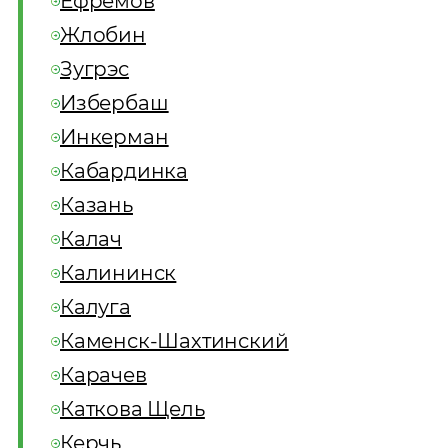
Ефремов
Жлобин
Зугрэс
Избербаш
Инкерман
Кабардинка
Казань
Калач
Калининск
Калуга
Каменск-Шахтинский
Карачев
Каткова Щель
Керчь