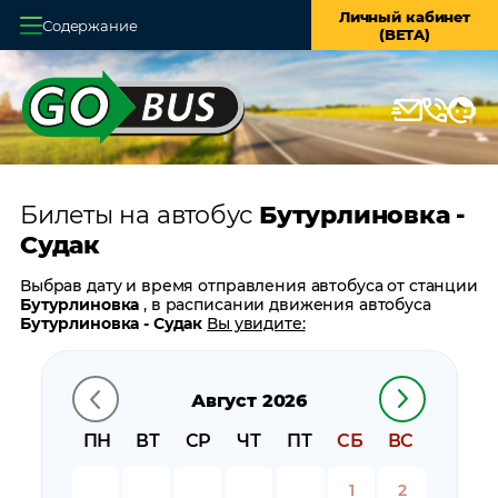
Личный кабинет
Содержание
(BETA)
Главная
О системе
Кассы
Билеты на автобус
Бутурлиновка -
Оплата и доставка
Судак
Возврат билетов
Выбрав дату и время отправления автобуса от станции
Бутурлиновка
, в расписании движения автобуса
Заказ автобуса
Бутурлиновка - Судак
Вы увидите:
время отправления
Контакты
время прибытия
Август 2026
время в пути
цену билета
ПН
ВТ
СР
ЧТ
ПТ
СБ
ВС
билеты в обратном направлении:
Судак -
Бутурлиновка
1
2