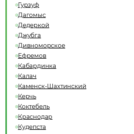
Гурзуф
Дагомыс
Дедеркой
Джубга
Дивноморское
Ефремов
Кабардинка
Калач
Каменск-Шахтинский
Керчь
Коктебель
Краснодар
Кудепста