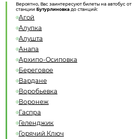
Вероятно, Вас заинтересуют билеты на автобус от
станции
Бутурлиновка
до станций:
Агой
Алупка
Алушта
Анапа
Архипо-Осиповка
Береговое
Вардане
Воробьевка
Воронеж
Гаспра
Геленджик
Горячий Ключ