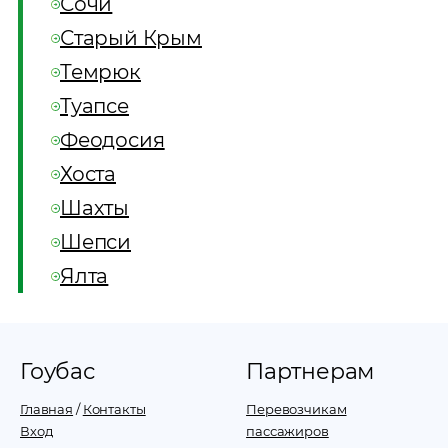
Сочи
Старый Крым
Темрюк
Туапсе
Феодосия
Хоста
Шахты
Шепси
Ялта
Гоубас
Партнерам
Главная
/
Контакты
Перевозчикам
Вход
пассажиров