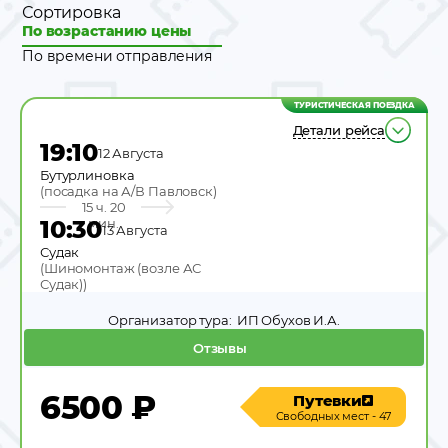
Сортировка
По возрастанию цены
По времени отправления
ТУРИСТИЧЕСКАЯ ПОЕЗДКА
Детали рейса
19:10
12 Августа
Бутурлиновка
(
посадка на А/В Павловск
)
15 ч. 20
10:30
мин.
13 Августа
Судак
(
Шиномонтаж (возле АС
Судак)
)
Организатор тура:
ИП Обухов И.А.
Отзывы
6500
₽
Путевки
Свободных мест - 47