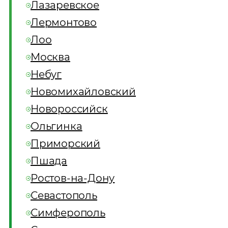
Лазаревское
Лермонтово
Лоо
Москва
Небуг
Новомихайловский
Новороссийск
Ольгинка
Приморский
Пшада
Ростов-на-Дону
Севастополь
Симферополь