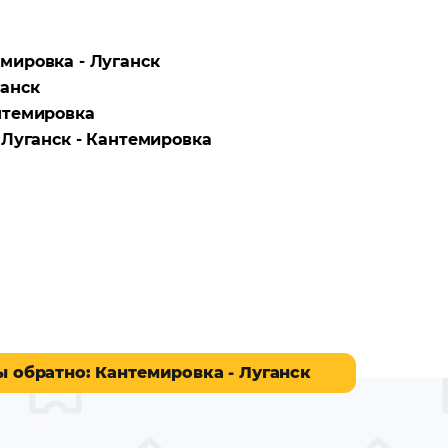
мировка - Луганск
анск
нтемировка
а
Луганск - Кантемировка
ы обратно
: Кантемировка - Луганск