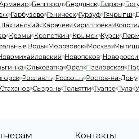
Армавир
Белгород
Бердянск
Бирюч
Бог
еж
Гарбузово
Геническ
Гурзуф
Гячрыпш
-Шахтинский
Карачев
Кирилловка
Колоти
ар
Кромы
Кропоткин
Крымск
Курск
Лерм
ральные Воды
Морозовск
Москва
Мытищ
Новомихайловский
Новопсков
Новоросси
ьгинка
Ольховатка
Орёл
Павловская
Пар
игорск
Рославль
Россошь
Ростов-на-Дону
Стаханов
Сызрань
Тольятти
Туапсе
Тула
тнерам
Контакты