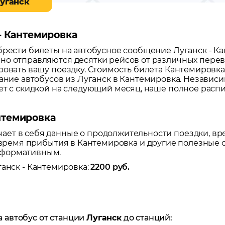
Луганск
 - Кантемировка
обрести билеты на автобусное сообщение
Луганск
-
Ка
но отправляются десятки рейсов от различных перево
ровать вашу поездку.
Стоимость билета Кантемировка-
сание автобусов из
Луганск
в
Кантемировка
. Независи
лет с скидкой на следующий месяц, наше полное расп
нтемировка
ет в себя данные о продолжительности поездки, вр
е время прибытия в
Кантемировка
и другие полезные 
нформативным.
ганск
-
Кантемировка
:
2200
руб.
а автобус от станции
Луганск
до станций: