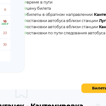
время в пути
цену билета
9
билеты в обратном направлении:
Канте
остановки автобуса вблизи станции
Луг
16
2200 ₽
остановки автобуса вблизи станции
Ка
23
остановки по пути следования автобус
30
Билет