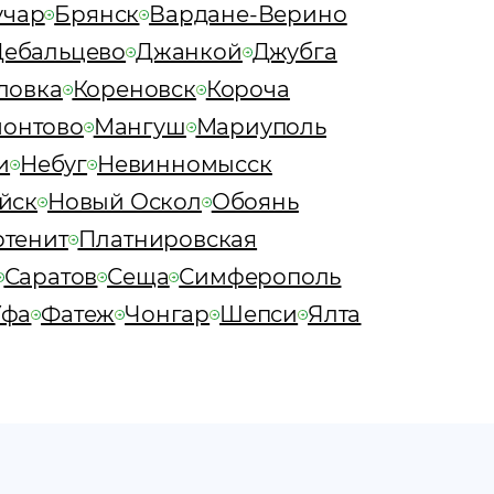
учар
Брянск
Вардане-Верино
Дебальцево
Джанкой
Джубга
ловка
Кореновск
Короча
онтово
Мангуш
Мариуполь
и
Небуг
Невинномысск
йск
Новый Оскол
Обоянь
тенит
Платнировская
Саратов
Сеща
Симферополь
Уфа
Фатеж
Чонгар
Шепси
Ялта