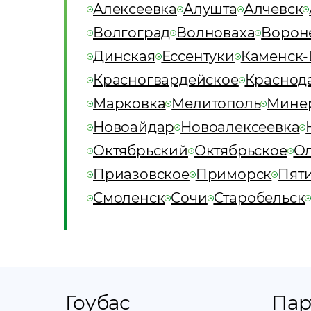
Алексеевка
Алушта
Алчевск
Волгоград
Волноваха
Ворон
Динская
Ессентуки
Каменск
Красногвардейское
Краснод
Марковка
Мелитополь
Мине
Новоайдар
Новоалексеевка
Октябрьский
Октябрьское
Ол
Приазовское
Приморск
Пят
Смоленск
Сочи
Старобельск
Гоубас
Пар