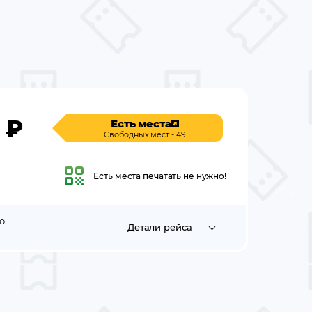
₽
Есть места
Свободных мест - 49
Есть места
печатать не нужно!
о
Детали
рейса