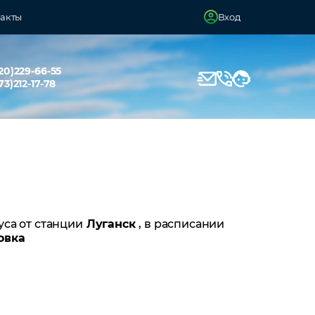
акты
Вход
20)229-66-55
73)212-17-78
уса от станции
Луганск
, в расписании
овка