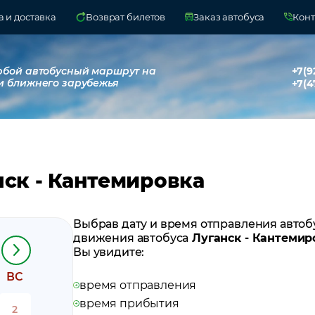
 и доставка
Возврат билетов
Заказ автобуса
Конт
юбой автобусный маршрут на
+7(9
и ближнего зарубежья
+7(4
нск - Кантемировка
Выбрав дату и время отправления автоб
движения автобуса
Луганск - Кантемир
Вы увидите:
ВС
время отправления
время прибытия
2