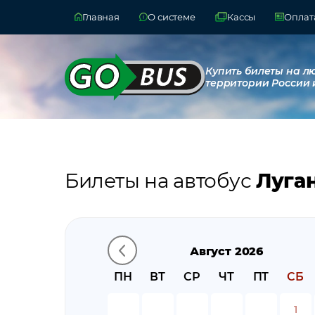
Главная
О системе
Кассы
Оплата
Купить билеты на л
территории России 
Билеты на автобус
Луга
Август 2026
ПН
ВТ
СР
ЧТ
ПТ
СБ
1