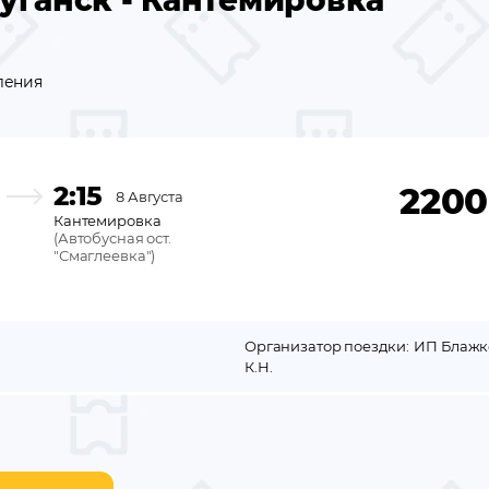
уганск - Кантемировка
ления
2:15
2200
8 Августа
Кантемировка
(
Автобусная ост.
"Смаглеевка"
)
Организатор поездки:
ИП Блажк
К.Н.