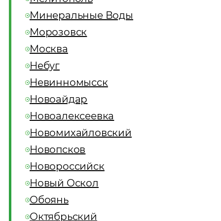
Минеральные Воды
Морозовск
Москва
Небуг
Невинномысск
Новоайдар
Новоалексеевка
Новомихайловский
Новопсков
Новороссийск
Новый Оскол
Обоянь
Октябрьский