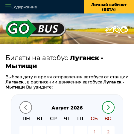
Личный кабинет
Содержание
(BETA)
Главная
О системе
Кассы
Билеты на автобус
Луганск -
Оплата и доставка
Мытищи
Возврат билетов
Выбрав дату и время отправления автобуса от станции
Луганск
, в расписании движения автобуса
Луганск -
Заказ автобуса
Мытищи
Вы увидите:
время отправления
Контакты
время прибытия
Август 2026
время в пути
цену билета
ПН
ВТ
СР
ЧТ
ПТ
СБ
ВС
билеты в обратном направлении:
Мытищи - Луганск
остановки автобуса вблизи станции
Луганск
1
2