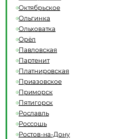
Октябрьское
Ольгинка
Ольховатка
Орёл
Павловская
Партенит
Платнировская
Приазовское
Приморск
Пятигорск
Рославль
Россошь
Ростов-на-Дону