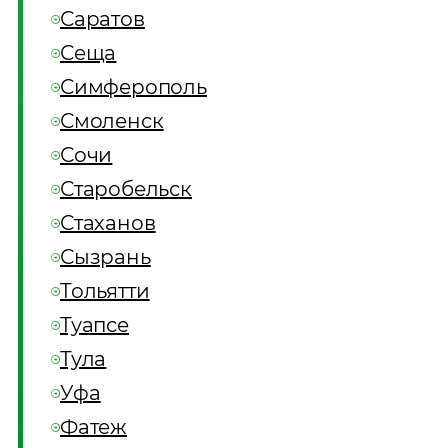
Саратов
Сеща
Симферополь
Смоленск
Сочи
Старобельск
Стаханов
Сызрань
Тольятти
Туапсе
Тула
Уфа
Фатеж