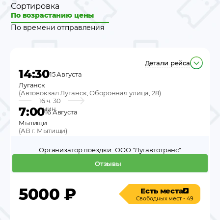
Сортировка
По возрастанию цены
По времени отправления
Детали рейса
14:30
15 Августа
Луганск
(
Автовокзал Луганск, Оборонная улица, 28
)
16 ч. 30
7:00
мин.
16 Августа
Мытищи
(
АВ г. Мытищи
)
Организатор поездки:
ООО "Лугавтотранс"
Отзывы
5000
₽
Есть места
Свободных мест - 49