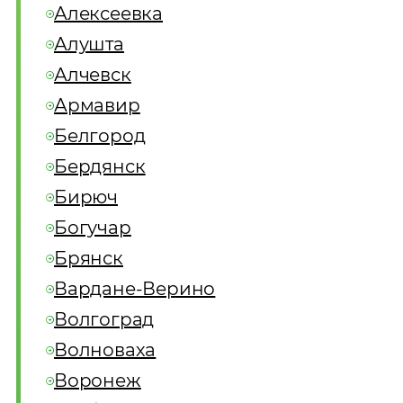
Алексеевка
Алушта
Алчевск
Армавир
Белгород
Бердянск
Бирюч
Богучар
Брянск
Вардане-Верино
Волгоград
Волноваха
Воронеж