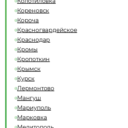
Колотиловка
Кореновск
Короча
Красногвардейское
Краснодар
Кромы
Кропоткин
Крымск
Курск
Лермонтово
Мангуш
Мариуполь
Марковка
Мелитополь