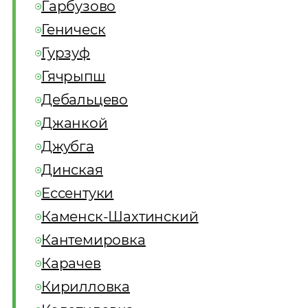
Гарбузово
Геническ
Гурзуф
Гячрыпш
Дебальцево
Джанкой
Джубга
Динская
Ессентуки
Каменск-Шахтинский
Кантемировка
Карачев
Кирилловка