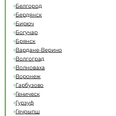
Белгород
Бердянск
Бирюч
Богучар
Брянск
Вардане-Верино
Волгоград
Волноваха
Воронеж
Гарбузово
Геническ
Гурзуф
Гячрыпш