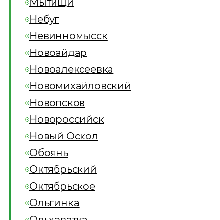
Мытищи
Небуг
Невинномысск
Новоайдар
Новоалексеевка
Новомихайловский
Новопсков
Новороссийск
Новый Оскол
Обоянь
Октябрьский
Октябрьское
Ольгинка
Ольховатка