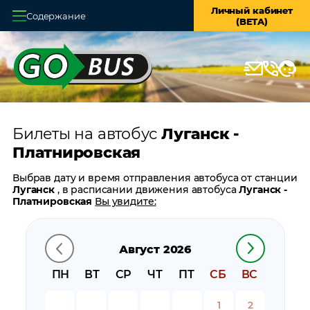
Личный кабинет
Содержание
(BETA)
Главная
О системе
Кассы
Билеты на автобус
Луганск -
Оплата и доставка
Платнировская
Возврат билетов
Выбрав дату и время отправления автобуса от станции
Луганск
, в расписании движения автобуса
Луганск -
Заказ автобуса
Платнировская
Вы увидите:
время отправления
Контакты
время прибытия
Август 2026
время в пути
цену билета
ПН
ВТ
СР
ЧТ
ПТ
СБ
ВС
билеты в обратном направлении:
Платнировская -
Луганск
1
2