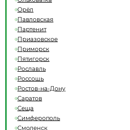
Орёл
Павловская
Партенит
Приазовское
Приморск
Пятигорск
Рославль
Россошь
Ростов-на-Дону
Саратов
Сеща
Симферополь
Смоленск