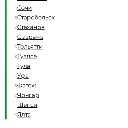
Сочи
Старобельск
Стаханов
Сызрань
Тольятти
Туапсе
Тула
Уфа
Фатеж
Чонгар
Шепси
Ялта