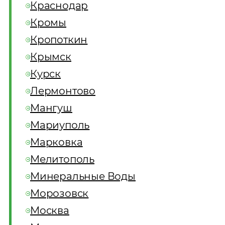
Краснодар
Кромы
Кропоткин
Крымск
Курск
Лермонтово
Мангуш
Мариуполь
Марковка
Мелитополь
Минеральные Воды
Морозовск
Москва