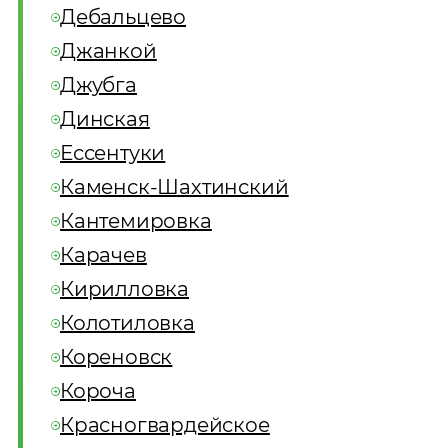
Дебальцево
Джанкой
Джубга
Динская
Ессентуки
Каменск-Шахтинский
Кантемировка
Карачев
Кирилловка
Колотиловка
Кореновск
Короча
Красногвардейское