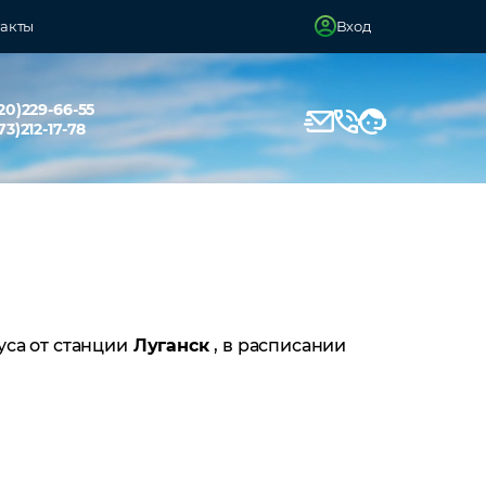
акты
Вход
20)229-66-55
73)212-17-78
уса от станции
Луганск
, в расписании
д