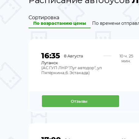
Расписание автобусов
Л
Сортировка
По возрастанию цены
По времени отправ
16:35
8 Августа
10 ч. 25
мин.
Луганск
(
АС ГУП ЛНР "Луг автодор", ул
Пятёркина,6. Эстакада
)
Отзывы