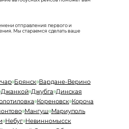
емени отправления первого и
ения. Мы стараемся сделать ваше
учар
Брянск
Вардане-Верино
Джанкой
Джубга
Динская
олотиловка
Кореновск
Короча
онтово
Мангуш
Мариуполь
и
Небуг
Невинномысск