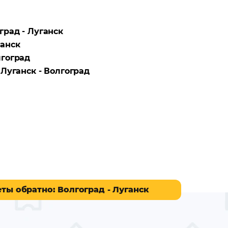
град - Луганск
анск
гоград
а
Луганск - Волгоград
еты обратно
: Волгоград - Луганск