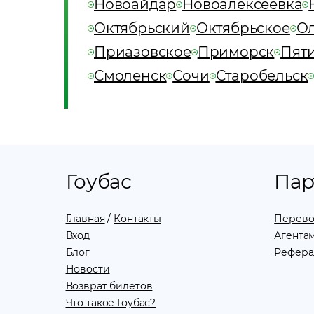
Новоайдар
Новоалексеевка
Октябрьский
Октябрьское
Ол
Приазовское
Приморск
Пят
Смоленск
Сочи
Старобельск
Гоубас
Пар
Главная
/
Контакты
Перево
Вход
Агентам
Блог
Рефера
Новости
Возврат билетов
Что такое Гоубас?