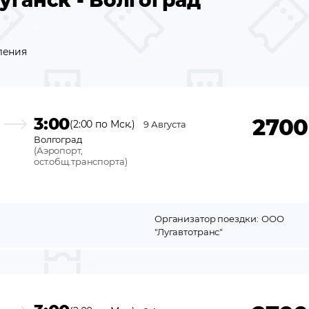
уганск - Волгоград
ления
3:00
2700
(2:00 по Мск.)
9 Августа
Волгоград
(
Аэропорт,
ост.общ.транспорта
)
Организатор поездки:
ООО
"Лугавтотранс"