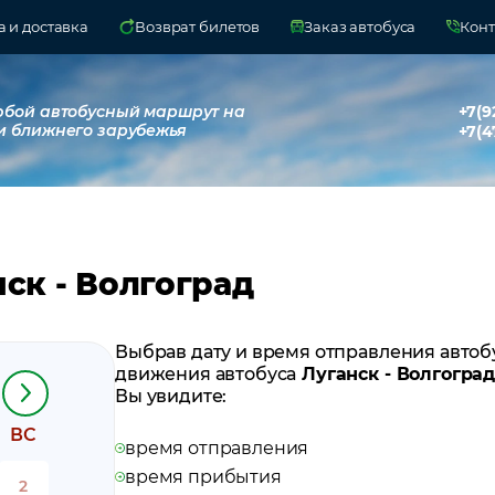
 и доставка
Возврат билетов
Заказ автобуса
Конт
юбой автобусный маршрут на
+7(9
и ближнего зарубежья
+7(4
ск - Волгоград
Выбрав дату и время отправления автоб
движения автобуса
Луганск - Волгогра
Вы увидите:
ВС
время отправления
время прибытия
2