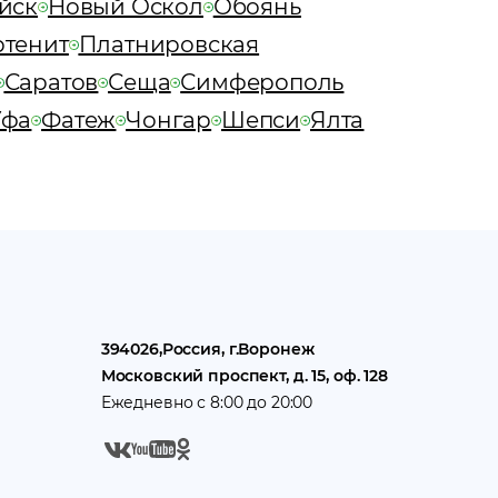
йск
Новый Оскол
Обоянь
тенит
Платнировская
Саратов
Сеща
Симферополь
Уфа
Фатеж
Чонгар
Шепси
Ялта
394026
,
Россия
, г.
Воронеж
Московский проспект, д. 15, оф. 128
Ежедневно с 8:00 до 20:00