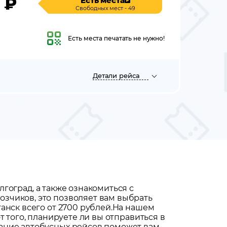
₽
Есть места
Свободных мест - 49
Есть места
печатать не нужно!
Детали
рейса
лгоград
, а также ознакомиться с
зчиков, это позволяет вам выбрать
анск всего от 2700 рублей.
На нашем
т того, планируете ли вы отправиться в
сание автобусных рейсов поможет вам