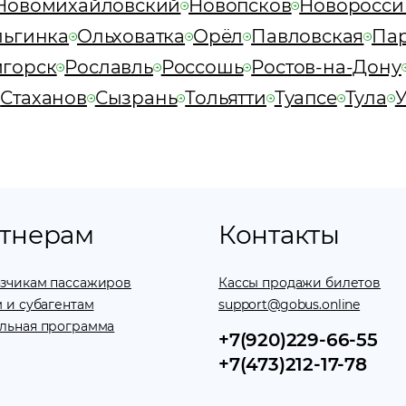
Новомихайловский
Новопсков
Новоросси
ьгинка
Ольховатка
Орёл
Павловская
Пар
игорск
Рославль
Россошь
Ростов-на-Дону
Стаханов
Сызрань
Тольятти
Туапсе
Тула
тнерам
Контакты
зчикам пассажиров
Кассы продажи билетов
 и субагентам
support@gobus.online
льная программа
+7(920)229-66-55
+7(473)212-17-78