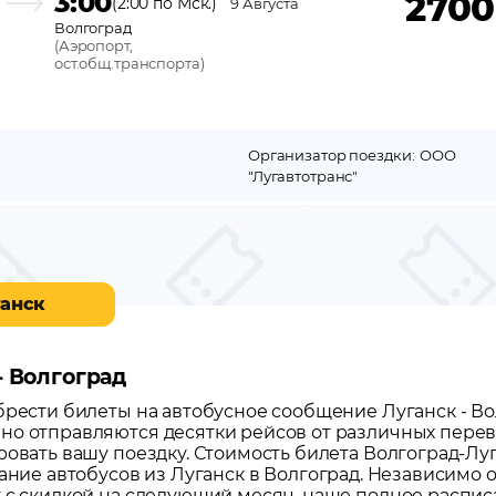
3:00
2700
(2:00 по Мск.)
9 Августа
Волгоград
(
Аэропорт,
ост.общ.транспорта
)
Организатор поездки:
ООО
"Лугавтотранс"
ганск
- Волгоград
обрести билеты на автобусное сообщение
Луганск
-
Во
но отправляются десятки рейсов от различных перево
ровать вашу поездку.
Стоимость билета Волгоград-Луг
сание автобусов из
Луганск
в
Волгоград
. Независимо о
т с скидкой на следующий месяц, наше полное распи