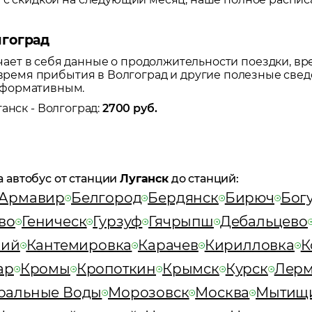
лгоград
ет в себя данные о продолжительности поездки, вр
е время прибытия в
Волгоград
и другие полезные свед
нформативным.
ганск
-
Волгоград
:
2700
руб.
а автобус от станции
Луганск
до станций:
Армавир
Белгород
Бердянск
Бирюч
Бог
во
Геническ
Гурзуф
Гячрыпш
Дебальцево
кий
Кантемировка
Карачев
Кирилловка
К
ар
Кромы
Кропоткин
Крымск
Курск
Лерм
ральные Воды
Морозовск
Москва
Мытищ