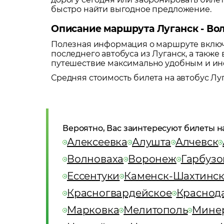
быстро найти выгодное предложение.
Описание маршрута Луганск - Во
Полезная информация о маршруте включа
последнего автобуса из
Луганск
, а такж
путешествие максимально удобным и и
Средняя стоимость билета на автобус
Лу
Вероятно, Вас заинтересуют билеты н
Алексеевка
Алушта
Алчевск
Волноваха
Воронеж
Гарбузо
Ессентуки
Каменск-Шахтинс
Красногвардейское
Краснод
Марковка
Мелитополь
Мине