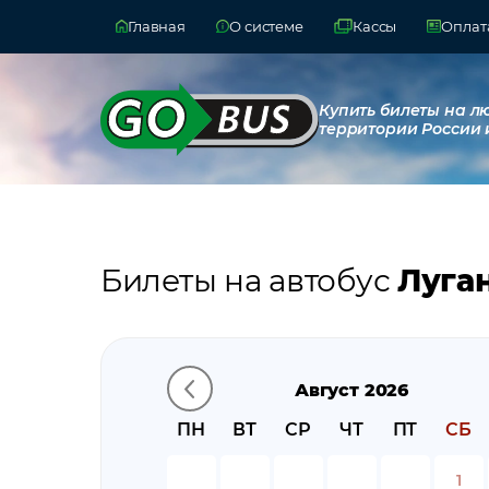
Главная
О системе
Кассы
Оплата
Купить билеты на л
территории России 
Билеты на автобус
Луган
Август 2026
ПН
ВТ
СР
ЧТ
ПТ
СБ
1