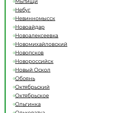
Мытищи
Небуг
Невинномысск
Новоайдар
Новоалексеевка
Новомихайловский
Новопсков
Новороссийск
Новый Оскол
Обоянь
Октябрьский
Октябрьское
Ольгинка
Ольховатка