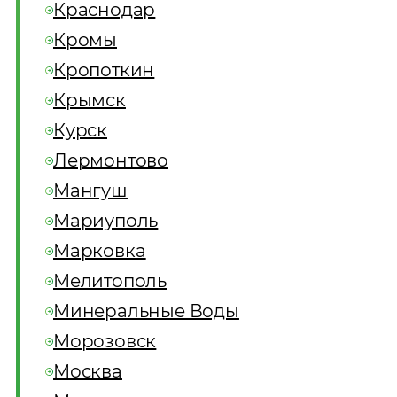
Краснодар
Кромы
Кропоткин
Крымск
Курск
Лермонтово
Мангуш
Мариуполь
Марковка
Мелитополь
Минеральные Воды
Морозовск
Москва