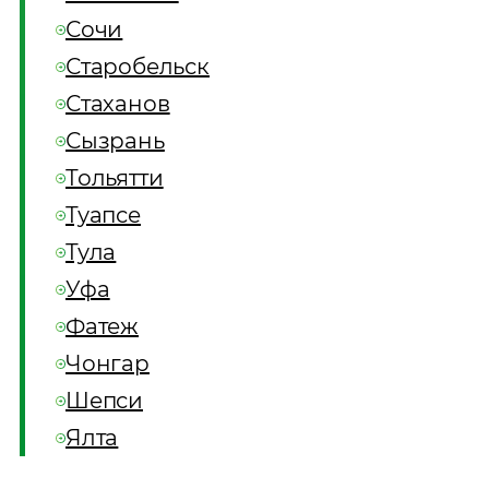
Сочи
Старобельск
Стаханов
Сызрань
Тольятти
Туапсе
Тула
Уфа
Фатеж
Чонгар
Шепси
Ялта