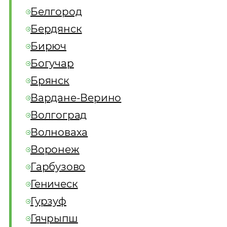
Белгород
Бердянск
Бирюч
Богучар
Брянск
Вардане-Верино
Волгоград
Волноваха
Воронеж
Гарбузово
Геническ
Гурзуф
Гячрыпш