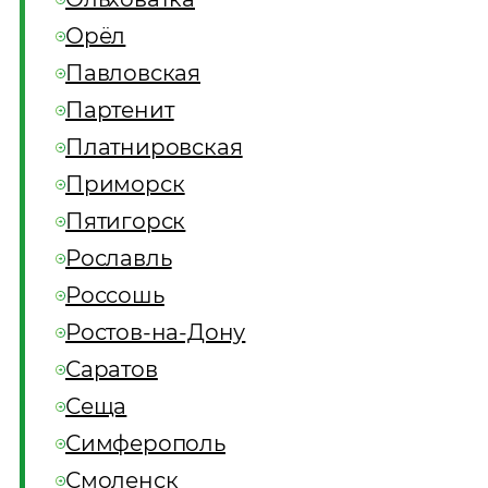
Орёл
Павловская
Партенит
Платнировская
Приморск
Пятигорск
Рославль
Россошь
Ростов-на-Дону
Саратов
Сеща
Симферополь
Смоленск