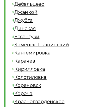
Дебальцево
Джанкой
Джубга
Динская
Ессентуки
Каменск-Шахтинский
Кантемировка
Карачев
Кирилловка
Колотиловка
Кореновск
Короча
Красногвардейское