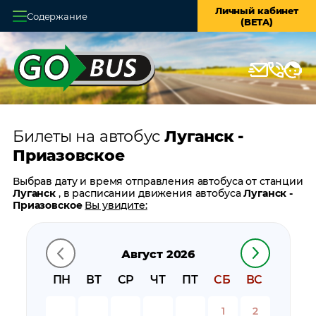
Личный кабинет
Содержание
(BETA)
Главная
О системе
Кассы
Билеты на автобус
Луганск -
Оплата и доставка
Приазовское
Возврат билетов
Выбрав дату и время отправления автобуса от станции
Луганск
, в расписании движения автобуса
Луганск -
Заказ автобуса
Приазовское
Вы увидите:
время отправления
Контакты
время прибытия
Август 2026
время в пути
цену билета
ПН
ВТ
СР
ЧТ
ПТ
СБ
ВС
билеты в обратном направлении:
Приазовское -
Луганск
1
2