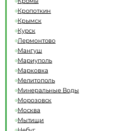
Кромы
Кропоткин
Крымск
Курск
Лермонтово
Мангуш
Мариуполь
Марковка
Мелитополь
Минеральные Воды
Морозовск
Москва
Мытищи
Небуг