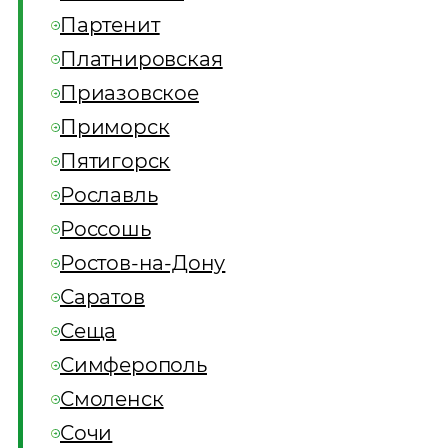
Партенит
Платнировская
Приазовское
Приморск
Пятигорск
Рославль
Россошь
Ростов-на-Дону
Саратов
Сеща
Симферополь
Смоленск
Сочи