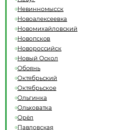
Невинномысск
Новоалексеевка
Новомихайловский
Новопсков
Новороссийск
Новый Оскол
Обоянь
Октябрьский
Октябрьское
Ольгинка
Ольховатка
Орёл
Павловская