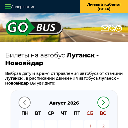
Личный кабинет
Содержание
(BETA)
Главная
О системе
Кассы
Билеты на автобус
Луганск -
Оплата и доставка
Новоайдар
Возврат билетов
Выбрав дату и время отправления автобуса от станции
Луганск
, в расписании движения автобуса
Луганск -
Заказ автобуса
Новоайдар
Вы увидите:
время отправления
Контакты
время прибытия
Август 2026
время в пути
цену билета
ПН
ВТ
СР
ЧТ
ПТ
СБ
ВС
билеты в обратном направлении:
Новоайдар -
Луганск
1
2