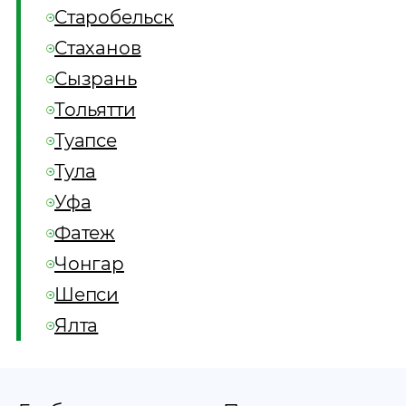
Старобельск
Стаханов
Сызрань
Тольятти
Туапсе
Тула
Уфа
Фатеж
Чонгар
Шепси
Ялта