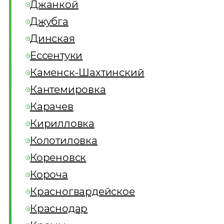
Джанкой
Джубга
Динская
Ессентуки
Каменск-Шахтинский
Кантемировка
Карачев
Кирилловка
Колотиловка
Кореновск
Короча
Красногвардейское
Краснодар