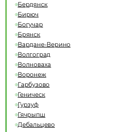
Бердянск
Бирюч
Богучар
Брянск
Вардане-Верино
Волгоград
Волноваха
Воронеж
Гарбузово
Геническ
Гурзуф
Гячрыпш
Дебальцево