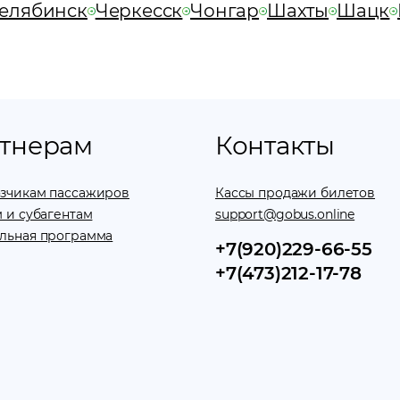
елябинск
Черкесск
Чонгар
Шахты
Шацк
тнерам
Контакты
зчикам пассажиров
Кассы продажи билетов
 и субагентам
support@gobus.online
льная программа
+7(920)229-66-55
+7(473)212-17-78