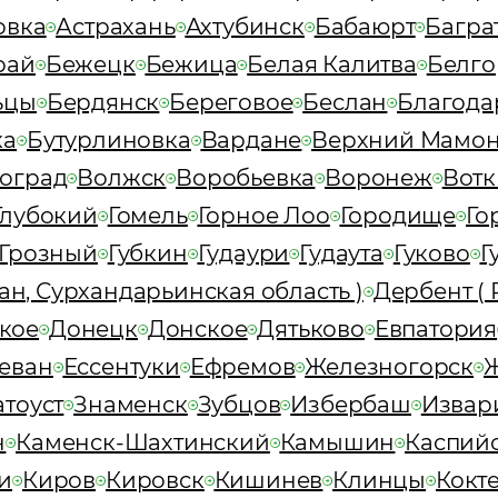
овка
Астрахань
Ахтубинск
Бабаюрт
Багра
рай
Бежецк
Бежица
Белая Калитва
Белго
ьцы
Бердянск
Береговое
Беслан
Благод
ка
Бутурлиновка
Вардане
Верхний Мамо
оград
Волжск
Воробьевка
Воронеж
Вотк
Глубокий
Гомель
Горное Лоо
Городище
Го
Грозный
Губкин
Гудаури
Гудаута
Гуково
Г
ан, Сурхандарьинская область )
Дербент ( 
кое
Донецк
Донское
Дятьково
Евпатория
еван
Ессентуки
Ефремов
Железногорск
атоуст
Знаменск
Зубцов
Избербаш
Извар
н
Каменск-Шахтинский
Камышин
Каспий
и
Киров
Кировск
Кишинев
Клинцы
Кокт