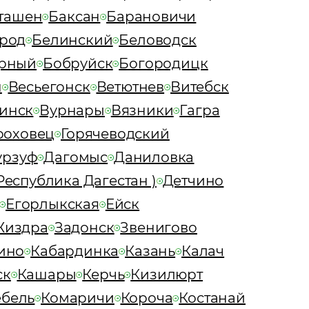
ташен
Баксан
Барановичи
род
Белинский
Беловодск
арный
Бобруйск
Богородицк
н
Весьегонск
Ветютнев
Витебск
инск
Вурнары
Вязники
Гагра
роховец
Горячеводский
урзуф
Дагомыс
Даниловка
Республика Дагестан )
Детчино
Егорлыкская
Ейск
Жиздра
Задонск
Звенигово
ино
Кабардинка
Казань
Калач
ск
Кашары
Керчь
Кизилюрт
ебель
Комаричи
Короча
Костанай