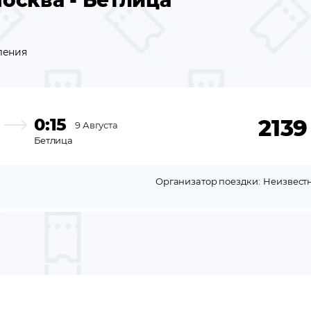
осква - Бетлица
ления
0:15
2139
9 Августа
Бетлица
Организатор поездки:
Неизвест