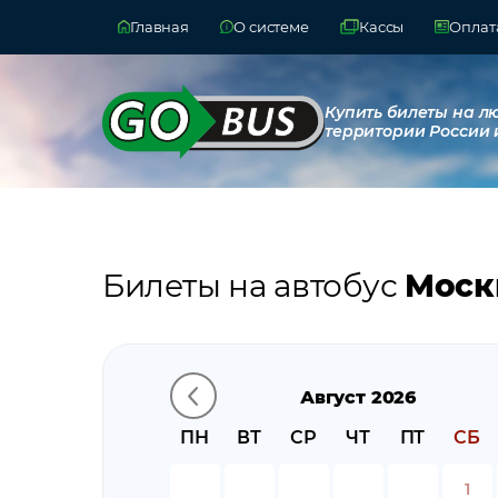
Главная
О системе
Кассы
Оплата
Купить билеты на л
территории России 
Билеты на автобус
Моск
Август 2026
ПН
ВТ
СР
ЧТ
ПТ
СБ
1