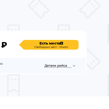
₽
Есть места
Свободных мест - Много
но
Детали
рейса