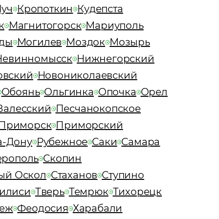
Луч
Кропоткин
Кудепста
к
Магнитогорск
Мариуполь
ды
Могилев
Моздок
Мозырь
Невинномысск
Нижнегорский
овский
Новониколаевский
Обоянь
Ольгинка
Опочка
Орел
Залесский
Песчанокопское
Приморск
Приморский
а-Дону
Рубежное
Саки
Самара
рополь
Скопин
ый Оскол
Стаханов
Ступино
илиси
Тверь
Темрюк
Тихорецк
еж
Феодосия
Харабали