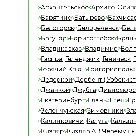
Архангельское
Архипо-Осип
Барятино
Батырево
Бахчиса
Белогорск
Белореченск
Бел
Богучар
Борисоглебск
Брян
Владикавказ
Владимир
Волг
Гаспра
Геленджик
Геническ
Горячий Ключ
Григориополь
Дедеркой
Дербент ( Узбекист
Джанкой
Джубга
Дивноморс
Екатеринбург
Елань
Елец
Ер
Зеленчукская
Зимовники
Зл
Калинковичи
Калуга
Калязи
Кизляр
Кизляр АВ Черемушк