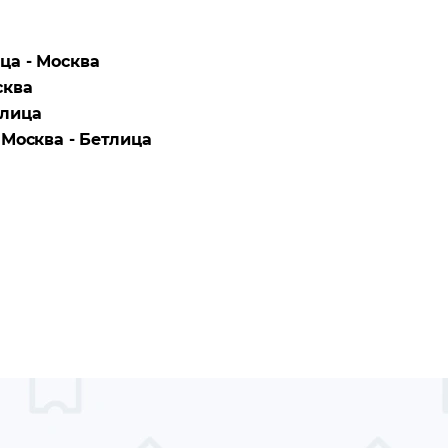
ца - Москва
сква
тлица
а
Москва - Бетлица