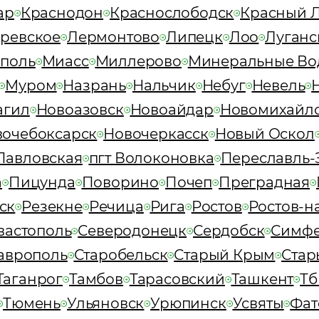
ар
Краснодон
Краснослободск
Красный 
ревское
Лермонтово
Липецк
Лоо
Луганс
поль
Миасс
Миллерово
Минеральные Во
Муром
Назрань
Нальчик
Небуг
Невель
агил
Новоазовск
Новоайдар
Новомихайл
вочебоксарск
Новочеркасск
Новый Оскол
Павловская
пгт Волоконовка
Переславль-
а
Пицунда
Поворино
Почеп
Преградная
ск
Резекне
Речица
Рига
Ростов
Ростов-н
вастополь
Северодонецк
Сердобск
Симфе
аврополь
Старобельск
Старый Крым
Стар
Таганрог
Тамбов
Тарасовский
Ташкент
Тб
Тюмень
Ульяновск
Урюпинск
Усвяты
Фат