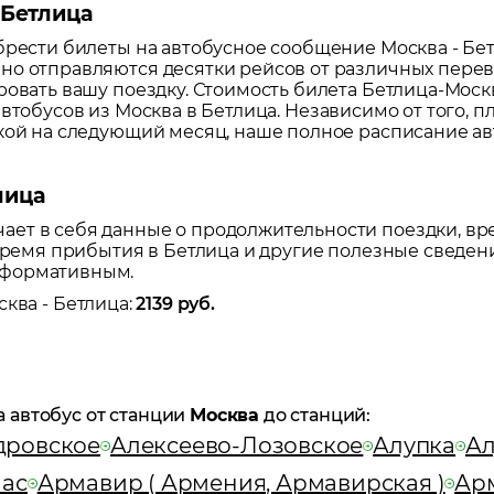
 Бетлица
обрести билеты на автобусное сообщение
Москва
-
Бе
но отправляются десятки рейсов от различных перево
ровать вашу поездку.
Стоимость билета Бетлица-Москва
автобусов из
Москва
в
Бетлица
. Независимо от того, 
дкой на следующий месяц, наше полное расписание а
лица
ет в себя данные о продолжительности поездки, вр
 время прибытия в
Бетлица
и другие полезные сведени
нформативным.
сква
-
Бетлица
:
2139
руб.
а автобус от станции
Москва
до станций:
дровское
Алексеево-Лозовское
Алупка
Ал
ас
Армавир ( Армения, Армавирская )
Арм