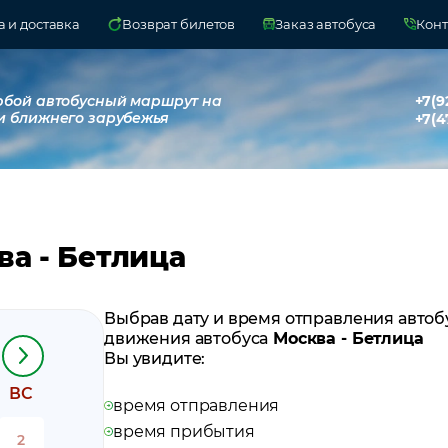
 и доставка
Возврат билетов
Заказ автобуса
Конт
юбой автобусный маршрут на
+7(9
и ближнего зарубежья
+7(4
ва - Бетлица
Выбрав дату и время отправления автоб
движения автобуса
Москва - Бетлица
Вы увидите:
ВС
время отправления
время прибытия
2