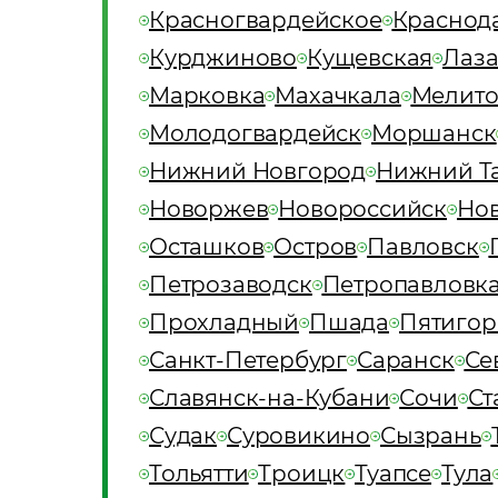
Красногвардейское
Краснод
Курджиново
Кущевская
Лаза
Марковка
Махачкала
Мелито
Молодогвардейск
Моршанск
Нижний Новгород
Нижний Т
Новоржев
Новороссийск
Но
Осташков
Остров
Павловск
Петрозаводск
Петропавловк
Прохладный
Пшада
Пятигор
Санкт-Петербург
Саранск
Се
Славянск-на-Кубани
Сочи
Ст
Судак
Суровикино
Сызрань
Тольятти
Троицк
Туапсе
Тула