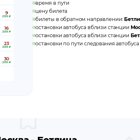
время в пути
цену билета
9
2139 ₽
билеты в обратном направлении:
Бетли
остановки автобуса вблизи станции
Мо
16
2139 ₽
остановки автобуса вблизи станции
Бе
23
остановки по пути следования автобус
2139 ₽
30
2139 ₽