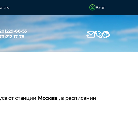
акты
Вход
20)229-66-55
73)212-17-78
уса от станции
Москва
, в расписании