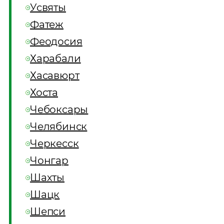
Усвяты
Фатеж
Феодосия
Харабали
Хасавюрт
Хоста
Чебоксары
Челябинск
Черкесск
Чонгар
Шахты
Шацк
Шепси