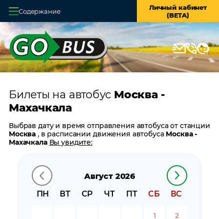
Личный кабинет
Содержание
(BETA)
Главная
О системе
Кассы
Билеты на автобус
Москва -
Оплата и доставка
Махачкала
Возврат билетов
Выбрав дату и время отправления автобуса от станции
Москва
, в расписании движения автобуса
Москва -
Заказ автобуса
Махачкала
Вы увидите:
время отправления
Контакты
время прибытия
Август 2026
время в пути
цену билета
ПН
ВТ
СР
ЧТ
ПТ
СБ
ВС
билеты в обратном направлении:
Махачкала - Москва
остановки автобуса вблизи станции
Москва
1
2