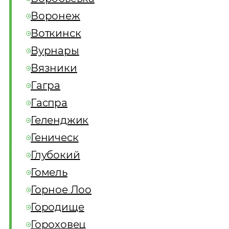
Воронеж
Воткинск
Вурнары
Вязники
Гагра
Гаспра
Геленджик
Геническ
Глубокий
Гомель
Горное Лоо
Городище
Гороховец