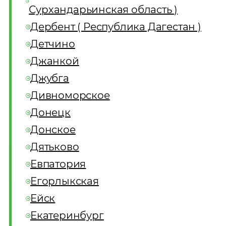
Сурхандарьинская область )
Дербент ( Республика Дагестан )
Детчино
Джанкой
Джубга
Дивноморское
Донецк
Донское
Дятьково
Евпатория
Егорлыкская
Ейск
Екатеринбург