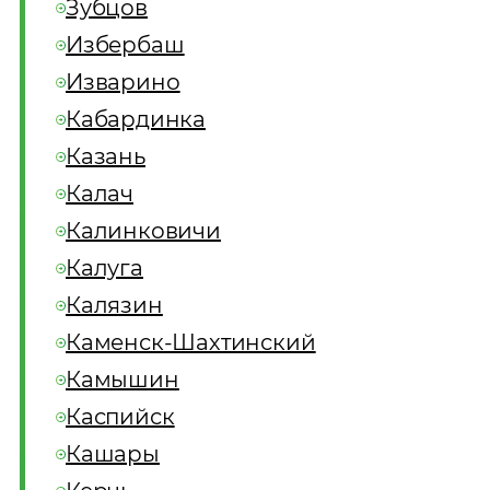
Зубцов
Избербаш
Изварино
Кабардинка
Казань
Калач
Калинковичи
Калуга
Калязин
Каменск-Шахтинский
Камышин
Каспийск
Кашары