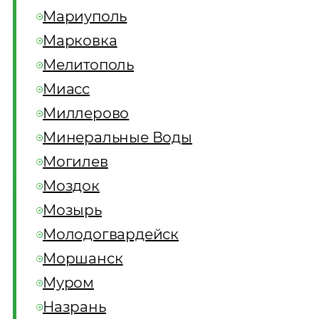
Мариуполь
Марковка
Мелитополь
Миасс
Миллерово
Минеральные Воды
Могилев
Моздок
Мозырь
Молодогвардейск
Моршанск
Муром
Назрань