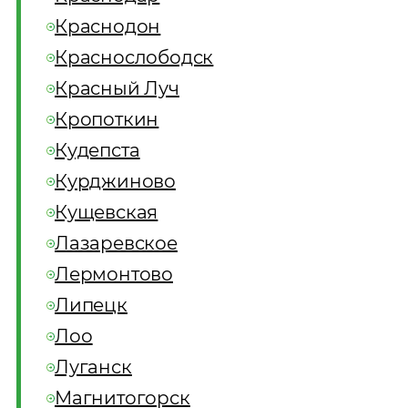
Краснодон
Краснослободск
Красный Луч
Кропоткин
Кудепста
Курджиново
Кущевская
Лазаревское
Лермонтово
Липецк
Лоо
Луганск
Магнитогорск