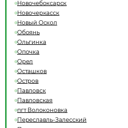
Новочебоксарск
Новочеркасск
Новый Оскол
Обоянь
Ольгинка
Опочка
Орел
Осташков
Остров
Павловск
Павловская
пгт Волоконовка
Переславль-Залесский