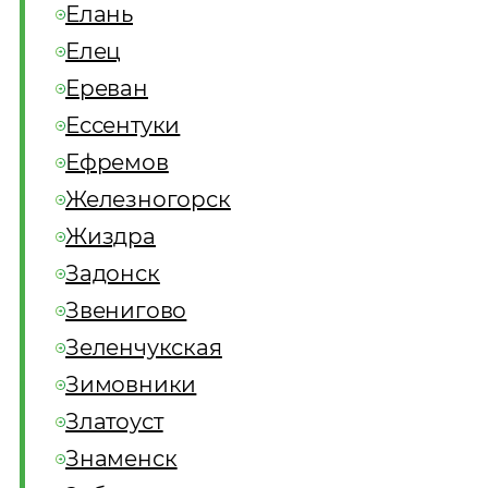
Елань
Елец
Ереван
Ессентуки
Ефремов
Железногорск
Жиздра
Задонск
Звенигово
Зеленчукская
Зимовники
Златоуст
Знаменск