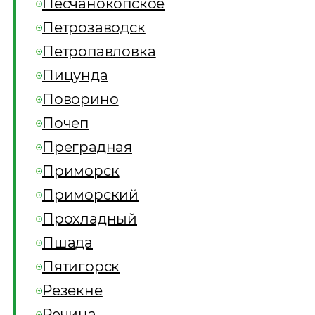
Песчанокопское
Петрозаводск
Петропавловка
Пицунда
Поворино
Почеп
Преградная
Приморск
Приморский
Прохладный
Пшада
Пятигорск
Резекне
Речица