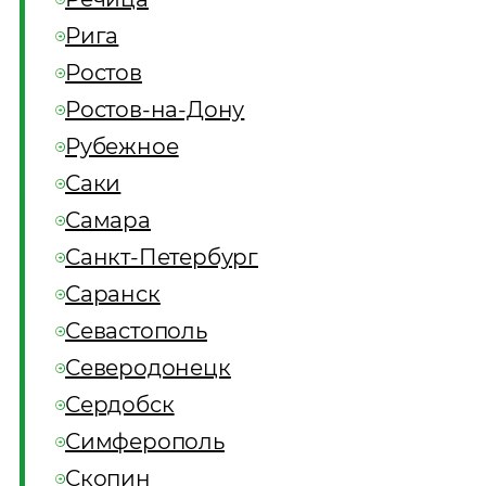
Рига
Ростов
Ростов-на-Дону
Рубежное
Саки
Самара
Санкт-Петербург
Саранск
Севастополь
Северодонецк
Сердобск
Симферополь
Скопин