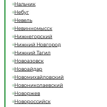
Нальчик
Небуг
Невель
Невинномысск
Нижнегорский
Нижний Новгород
Нижний Тагил
Новоазовск
Новоайдар
Новомихайловский
Новониколаевский
Новоржев
Новороссийск