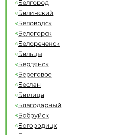
Белгород
Белинский
Беловодск
Белогорск
Белореченск
Бельцы
Бердянск
Береговое
Беслан
Бетлица
Благодарный
Бобруйск
Богородицк