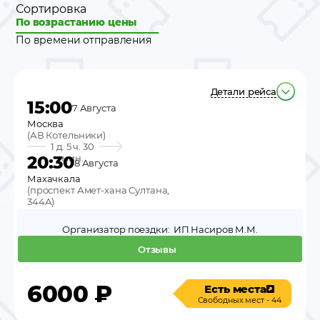
Сортировка
По возрастанию цены
По времени отправления
Детали рейса
15:00
7 Августа
Москва
(
АВ Котельники
)
1 д. 5 ч. 30
20:30
мин.
8 Августа
Махачкала
(
проспект Амет-хана Султана,
344А
)
Организатор поездки:
ИП Насиров М.М.
Отзывы
6000
₽
Есть места
Свободных мест - 44