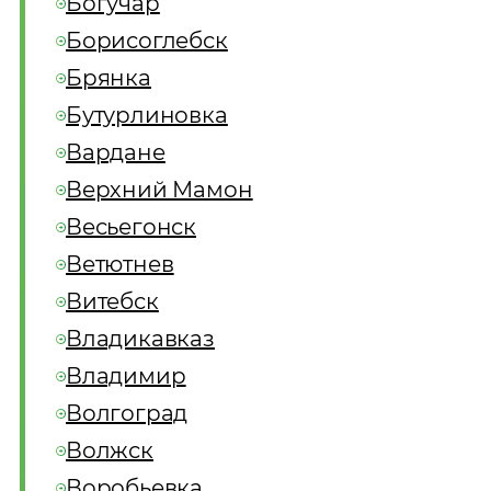
Богучар
Борисоглебск
Брянка
Бутурлиновка
Вардане
Верхний Мамон
Весьегонск
Ветютнев
Витебск
Владикавказ
Владимир
Волгоград
Волжск
Воробьевка