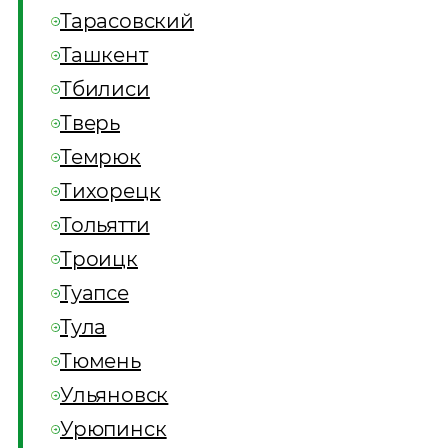
Тарасовский
Ташкент
Тбилиси
Тверь
Темрюк
Тихорецк
Тольятти
Троицк
Туапсе
Тула
Тюмень
Ульяновск
Урюпинск