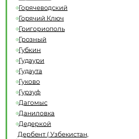
Горячеводский
Горячий Ключ
Григориополь
Грозный
Губкин
Гудаури
Гудаута
Гуково
Гурзуф
Дагомыс
Даниловка
Дедеркой
Дербент ( Узбекистан,