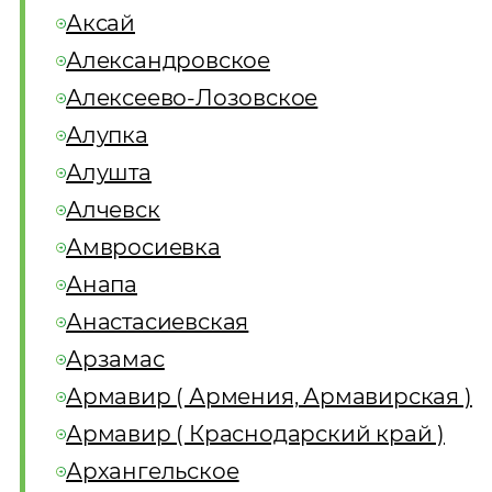
Аксай
Александровское
Алексеево-Лозовское
Алупка
Алушта
Алчевск
Амвросиевка
Анапа
Анастасиевская
Арзамас
Армавир ( Армения, Армавирская )
Армавир ( Краснодарский край )
Архангельское