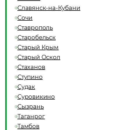
Славянск-на-Кубани
Сочи
Ставрополь
Старобельск
Старый Крым
Старый Оскол
Стаханов
Ступино
Судак
Суровикино
Сызрань
Таганрог
Тамбов