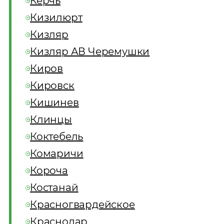
Керчь
Кизилюрт
Кизляр
Кизляр АВ Черемушки
Киров
Кировск
Кишинев
Клинцы
Коктебель
Комаричи
Короча
Костанай
Красногвардейское
Краснодар