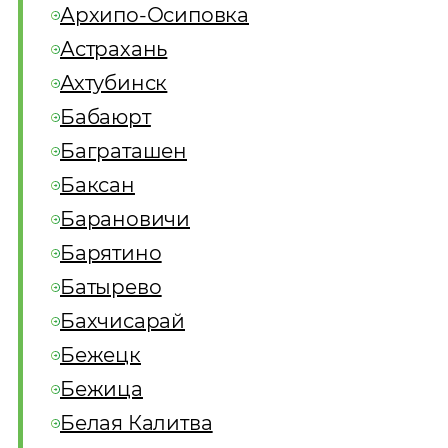
Архипо-Осиповка
Астрахань
Ахтубинск
Бабаюрт
Баграташен
Баксан
Барановичи
Барятино
Батырево
Бахчисарай
Бежецк
Бежица
Белая Калитва