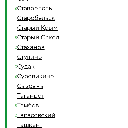
Ставрополь
Старобельск
Старый Крым
Старый Оскол
Стаханов
Ступино
Судак
Суровикино
Сызрань
Таганрог
Тамбов
Тарасовский
Ташкент