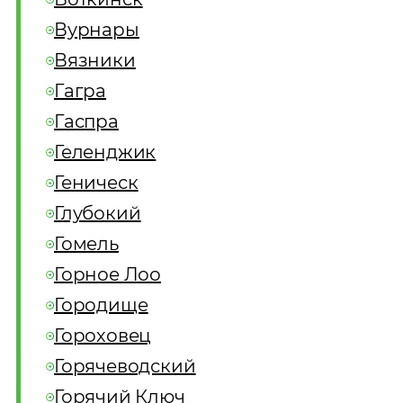
Вурнары
Вязники
Гагра
Гаспра
Геленджик
Геническ
Глубокий
Гомель
Горное Лоо
Городище
Гороховец
Горячеводский
Горячий Ключ