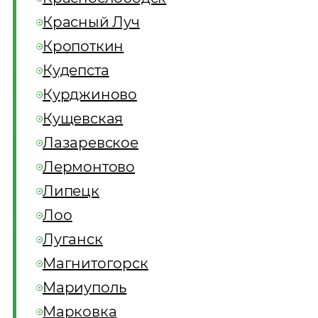
Красный Луч
Кропоткин
Кудепста
Курджиново
Кущевская
Лазаревское
Лермонтово
Липецк
Лоо
Луганск
Магнитогорск
Мариуполь
Марковка