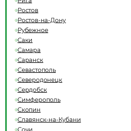
Рига
Ростов
Ростов-на-Дону
Рубежное
Саки
Самара
Саранск
Севастополь
Северодонецк
Сердобск
Симферополь
Скопин
Славянск-на-Кубани
Сочи