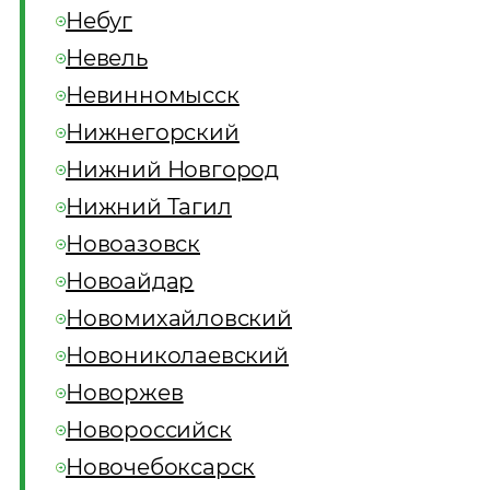
Небуг
Невель
Невинномысск
Нижнегорский
Нижний Новгород
Нижний Тагил
Новоазовск
Новоайдар
Новомихайловский
Новониколаевский
Новоржев
Новороссийск
Новочебоксарск