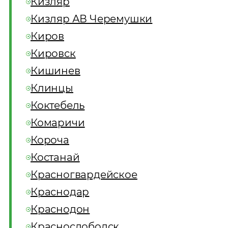
Кизляр
Кизляр АВ Черемушки
Киров
Кировск
Кишинев
Клинцы
Коктебель
Комаричи
Короча
Костанай
Красногвардейское
Краснодар
Краснодон
Краснослободск