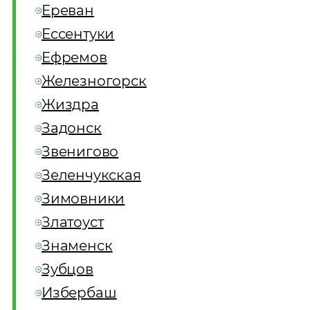
Ереван
Ессентуки
Ефремов
Железногорск
Жиздра
Задонск
Звенигово
Зеленчукская
Зимовники
Златоуст
Знаменск
Зубцов
Избербаш