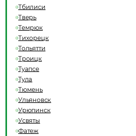
Тбилиси
Тверь
Темрюк
Тихорецк
Тольятти
Троицк
Туапсе
Тула
Тюмень
Ульяновск
Урюпинск
Усвяты
Фатеж