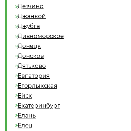
Детчино
Джанкой
Джубга
Дивноморское
Донецк
Донское
Дятьково
Евпатория
Егорлыкская
Ейск
Екатеринбург
Елань
Елец