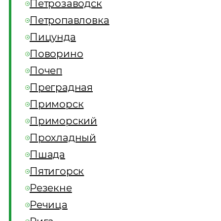
Петрозаводск
Петропавловка
Пицунда
Поворино
Почеп
Преградная
Приморск
Приморский
Прохладный
Пшада
Пятигорск
Резекне
Речица