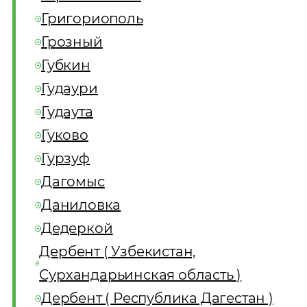
Григориополь
Грозный
Губкин
Гудаури
Гудаута
Гуково
Гурзуф
Дагомыс
Даниловка
Дедеркой
Дербент ( Узбекистан,
Сурхандарьинская область )
Дербент ( Республика Дагестан )