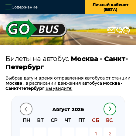
Личный кабинет
Содержание
(BETA)
Главная
О системе
Кассы
Билеты на автобус
Москва - Санкт-
Оплата и доставка
Петербург
Возврат билетов
Выбрав дату и время отправления автобуса от станции
Москва
, в расписании движения автобуса
Москва -
Заказ автобуса
Санкт-Петербург
Вы увидите:
время отправления
Контакты
время прибытия
Август 2026
время в пути
цену билета
ПН
ВТ
СР
ЧТ
ПТ
СБ
ВС
билеты в обратном направлении:
Санкт-Петербург -
Москва
1
2