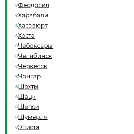
Феодосия
Харабали
Хасавюрт
Хоста
Чебоксары
Челябинск
Черкесск
Чонгар
Шахты
Шацк
Шепси
Шумерля
Элиста