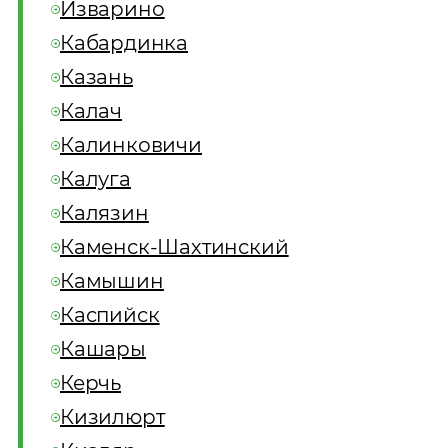
Изварино
Кабардинка
Казань
Калач
Калинковичи
Калуга
Калязин
Каменск-Шахтинский
Камышин
Каспийск
Кашары
Керчь
Кизилюрт