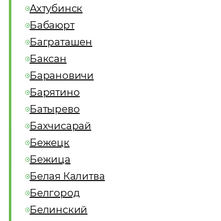
Ахтубинск
Бабаюрт
Баграташен
Баксан
Барановичи
Барятино
Батырево
Бахчисарай
Бежецк
Бежица
Белая Калитва
Белгород
Белинский