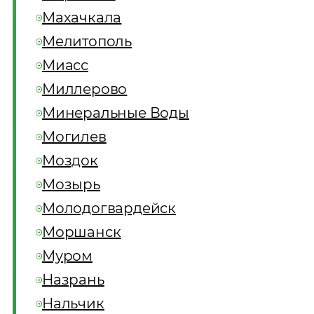
Махачкала
Мелитополь
Миасс
Миллерово
Минеральные Воды
Могилев
Моздок
Мозырь
Молодогвардейск
Моршанск
Муром
Назрань
Нальчик