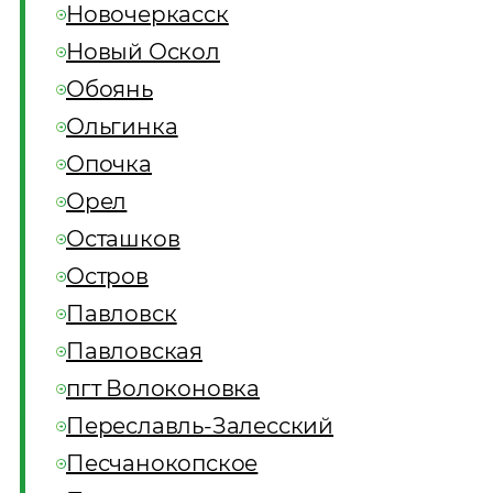
Новочеркасск
Новый Оскол
Обоянь
Ольгинка
Опочка
Орел
Осташков
Остров
Павловск
Павловская
пгт Волоконовка
Переславль-Залесский
Песчанокопское