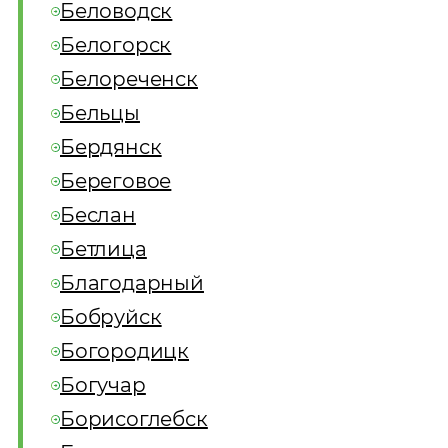
Беловодск
Белогорск
Белореченск
Бельцы
Бердянск
Береговое
Беслан
Бетлица
Благодарный
Бобруйск
Богородицк
Богучар
Борисоглебск