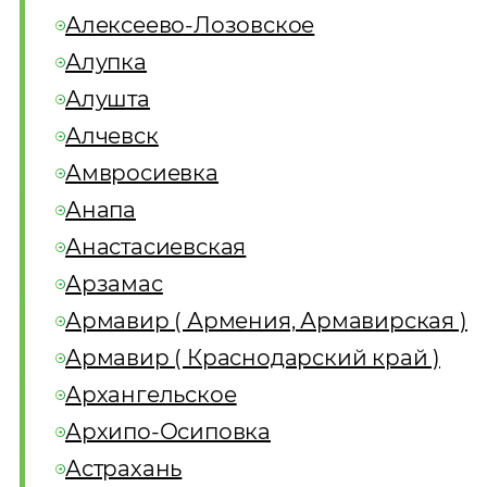
Алексеево-Лозовское
Алупка
Алушта
Алчевск
Амвросиевка
Анапа
Анастасиевская
Арзамас
Армавир ( Армения, Армавирская )
Армавир ( Краснодарский край )
Архангельское
Архипо-Осиповка
Астрахань