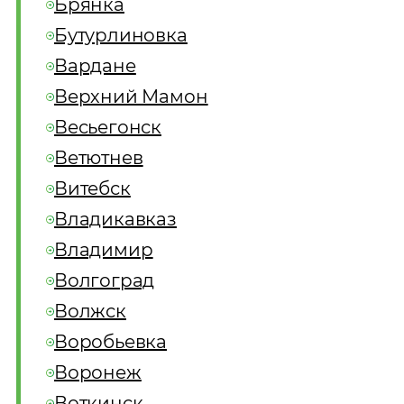
Брянка
Бутурлиновка
Вардане
Верхний Мамон
Весьегонск
Ветютнев
Витебск
Владикавказ
Владимир
Волгоград
Волжск
Воробьевка
Воронеж
Воткинск