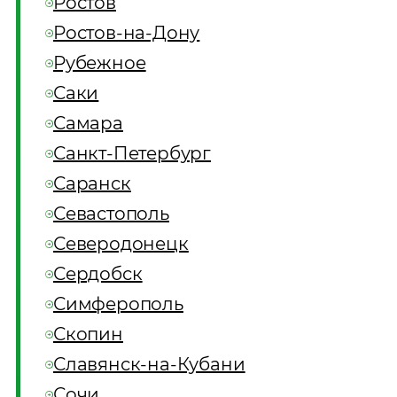
Ростов
Ростов-на-Дону
Рубежное
Саки
Самара
Санкт-Петербург
Саранск
Севастополь
Северодонецк
Сердобск
Симферополь
Скопин
Славянск-на-Кубани
Сочи