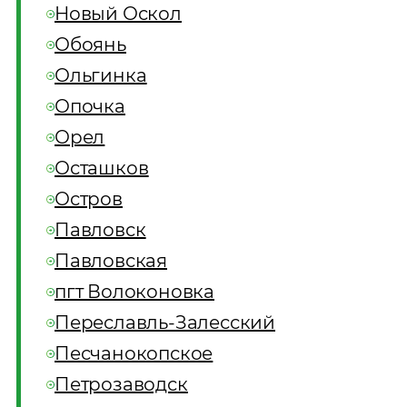
Новый Оскол
Обоянь
Ольгинка
Опочка
Орел
Осташков
Остров
Павловск
Павловская
пгт Волоконовка
Переславль-Залесский
Песчанокопское
Петрозаводск