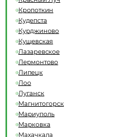
Кропоткин
Кудепста
Курджиново
Кущевская
Лазаревское
Лермонтово
Липецк
Лоо
Луганск
Магнитогорск
Мариуполь
Марковка
Махачкала