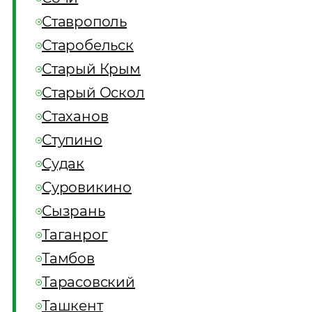
Ставрополь
Старобельск
Старый Крым
Старый Оскол
Стаханов
Ступино
Судак
Суровикино
Сызрань
Таганрог
Тамбов
Тарасовский
Ташкент