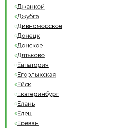
Джанкой
Джубга
Дивноморское
Донецк
Донское
Дятьково
Евпатория
Егорлыкская
Ейск
Екатеринбург
Елань
Елец
Ереван