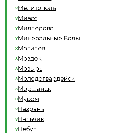
Мелитополь
Миасс
Миллерово
Минеральные Воды
Могилев
Моздок
Мозырь
Молодогвардейск
Моршанск
Муром
Назрань
Нальчик
Небуг