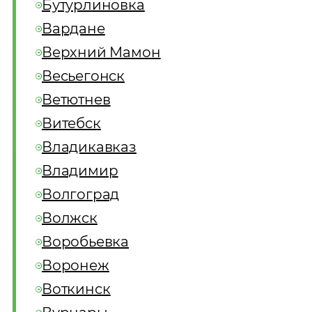
Бутурлиновка
Вардане
Верхний Мамон
Весьегонск
Ветютнев
Витебск
Владикавказ
Владимир
Волгоград
Волжск
Воробьевка
Воронеж
Воткинск