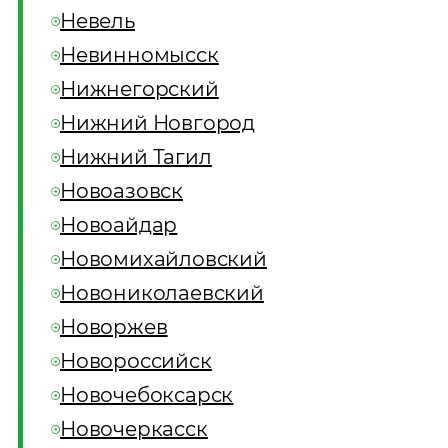
Невель
Невинномысск
Нижнегорский
Нижний Новгород
Нижний Тагил
Новоазовск
Новоайдар
Новомихайловский
Новониколаевский
Новоржев
Новороссийск
Новочебоксарск
Новочеркасск