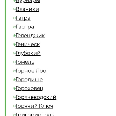
Вурнары
Вязники
Гагра
Гаспра
Геленджик
Геническ
Глубокий
Гомель
Горное Лоо
Городище
Гороховец
Горячеводский
Горячий Ключ
Григориополь