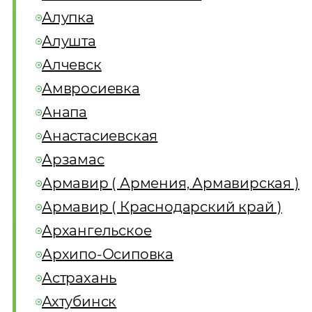
Алупка
Алушта
Алчевск
Амвросиевка
Анапа
Анастасиевская
Арзамас
Армавир ( Армения, Армавирская )
Армавир ( Краснодарский край )
Архангельское
Архипо-Осиповка
Астрахань
Ахтубинск