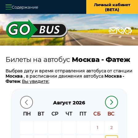
Личный кабинет
Содержание
(BETA)
Главная
О системе
Кассы
Билеты на автобус
Москва - Фатеж
Оплата и доставка
Выбрав дату и время отправления автобуса от станции
Возврат билетов
Москва
, в расписании движения автобуса
Москва -
Фатеж
Вы увидите:
Заказ автобуса
время отправления
время прибытия
Август 2026
Контакты
время в пути
цену билета
ПН
ВТ
СР
ЧТ
ПТ
СБ
ВС
билеты в обратном направлении:
Фатеж - Москва
остановки автобуса вблизи станции
Москва
1
2
остановки автобуса вблизи станции
Фатеж