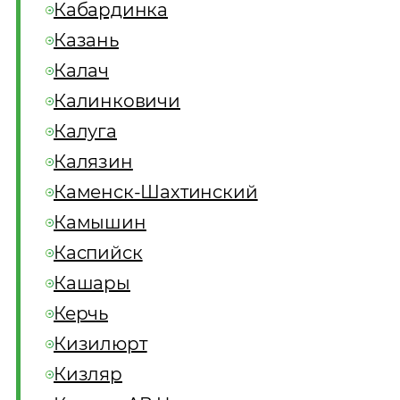
Кабардинка
Казань
Калач
Калинковичи
Калуга
Калязин
Каменск-Шахтинский
Камышин
Каспийск
Кашары
Керчь
Кизилюрт
Кизляр