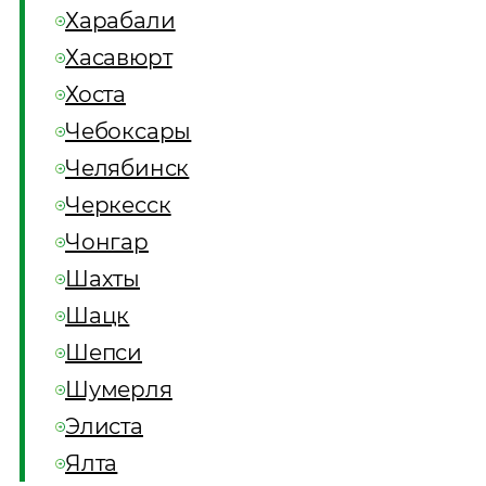
Харабали
Хасавюрт
Хоста
Чебоксары
Челябинск
Черкесск
Чонгар
Шахты
Шацк
Шепси
Шумерля
Элиста
Ялта