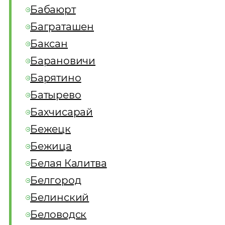
Бабаюрт
Баграташен
Баксан
Барановичи
Барятино
Батырево
Бахчисарай
Бежецк
Бежица
Белая Калитва
Белгород
Белинский
Беловодск