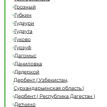
Грозный
Губкин
Гудаури
Гудаута
Гуково
Гурзуф
Дагомыс
Даниловка
Дедеркой
Дербент ( Узбекистан,
Сурхандарьинская область )
Дербент ( Республика Дагестан )
Детчино