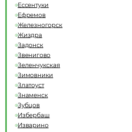
Ессентуки
Ефремов
Железногорск
Жиздра
Задонск
Звенигово
Зеленчукская
Зимовники
Златоуст
Знаменск
Зубцов
Избербаш
Изварино