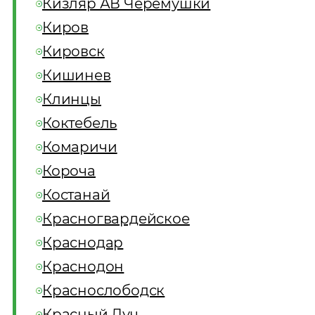
Кизляр АВ Черемушки
Киров
Кировск
Кишинев
Клинцы
Коктебель
Комаричи
Короча
Костанай
Красногвардейское
Краснодар
Краснодон
Краснослободск
Красный Луч