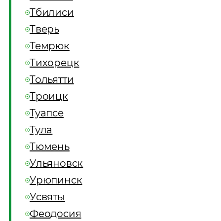
Тбилиси
Тверь
Темрюк
Тихорецк
Тольятти
Троицк
Туапсе
Тула
Тюмень
Ульяновск
Урюпинск
Усвяты
Феодосия