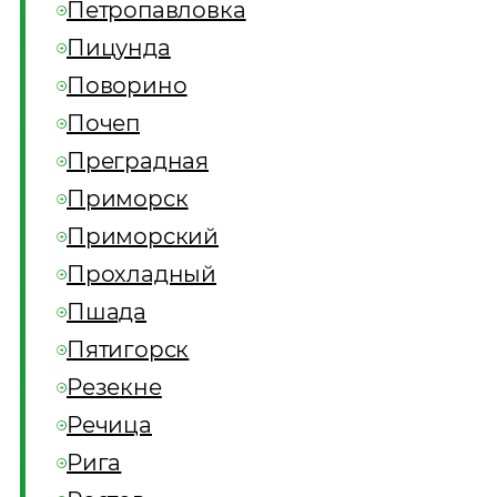
Петропавловка
Пицунда
Поворино
Почеп
Преградная
Приморск
Приморский
Прохладный
Пшада
Пятигорск
Резекне
Речица
Рига