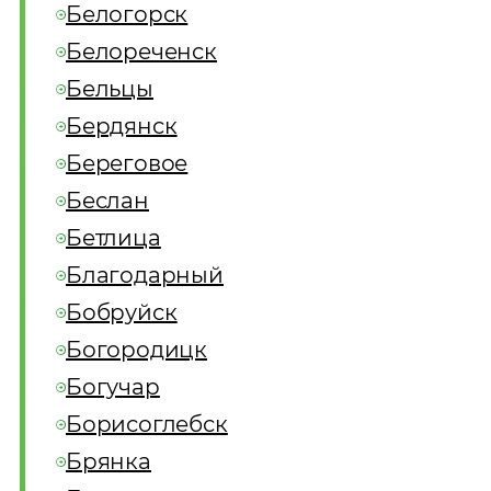
Белогорск
Белореченск
Бельцы
Бердянск
Береговое
Беслан
Бетлица
Благодарный
Бобруйск
Богородицк
Богучар
Борисоглебск
Брянка