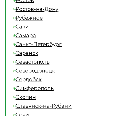
Ростов
Ростов-на-Дону
Рубежное
Саки
Самара
Санкт-Петербург
Саранск
Севастополь
Северодонецк
Сердобск
Симферополь
Скопин
Славянск-на-Кубани
Сочи