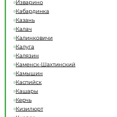
Изварино
Кабардинка
Казань
Калач
Калинковичи
Калуга
Калязин
Каменск-Шахтинский
Камышин
Каспийск
Кашары
Керчь
Кизилюрт