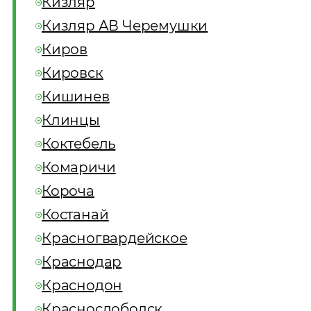
Кизляр
Кизляр АВ Черемушки
Киров
Кировск
Кишинев
Клинцы
Коктебель
Комаричи
Короча
Костанай
Красногвардейское
Краснодар
Краснодон
Краснослободск