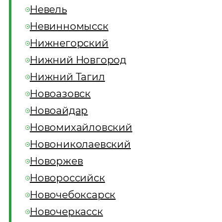
Невель
Невинномысск
Нижнегорский
Нижний Новгород
Нижний Тагил
Новоазовск
Новоайдар
Новомихайловский
Новониколаевский
Новоржев
Новороссийск
Новочебоксарск
Новочеркасск