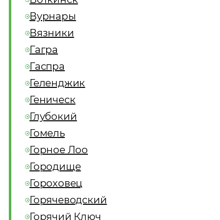
Вурнары
Вязники
Гагра
Гаспра
Геленджик
Геническ
Глубокий
Гомель
Горное Лоо
Городище
Гороховец
Горячеводский
Горячий Ключ