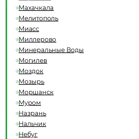
Махачкала
Мелитополь
Миасс
Миллерово
Минеральные Воды
Могилев
Моздок
Мозырь
Моршанск
Муром
Назрань
Нальчик
Небуг