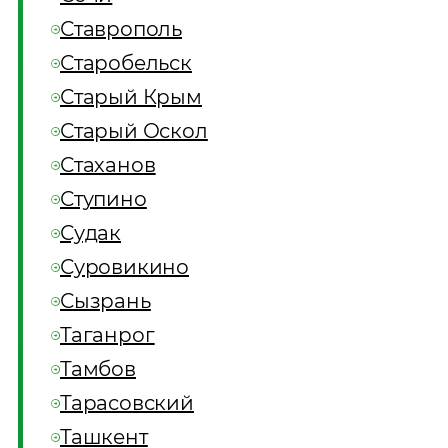
Ставрополь
Старобельск
Старый Крым
Старый Оскол
Стаханов
Ступино
Судак
Суровикино
Сызрань
Таганрог
Тамбов
Тарасовский
Ташкент