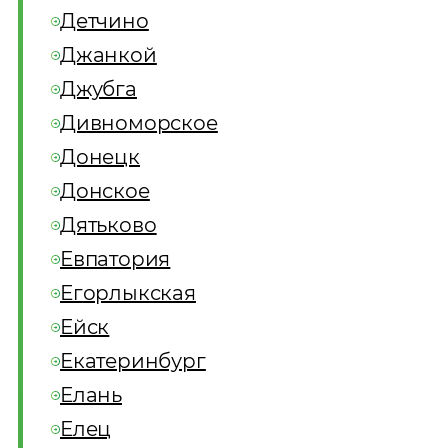
Детчино
Джанкой
Джубга
Дивноморское
Донецк
Донское
Дятьково
Евпатория
Егорлыкская
Ейск
Екатеринбург
Елань
Елец