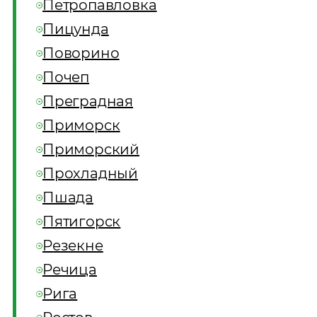
Петропавловка
Пицунда
Поворино
Почеп
Преградная
Приморск
Приморский
Прохладный
Пшада
Пятигорск
Резекне
Речица
Рига