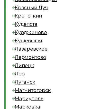
Красный Луч
Кропоткин
Кудепста
Курджиново
Кущевская
Лазаревское
Лермонтово
Липецк
Лоо
Луганск
Магнитогорск
Мариуполь
Марковка