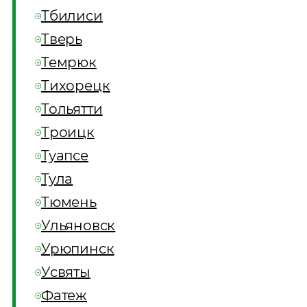
Тбилиси
Тверь
Темрюк
Тихорецк
Тольятти
Троицк
Туапсе
Тула
Тюмень
Ульяновск
Урюпинск
Усвяты
Фатеж