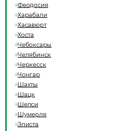
Феодосия
Харабали
Хасавюрт
Хоста
Чебоксары
Челябинск
Черкесск
Чонгар
Шахты
Шацк
Шепси
Шумерля
Элиста