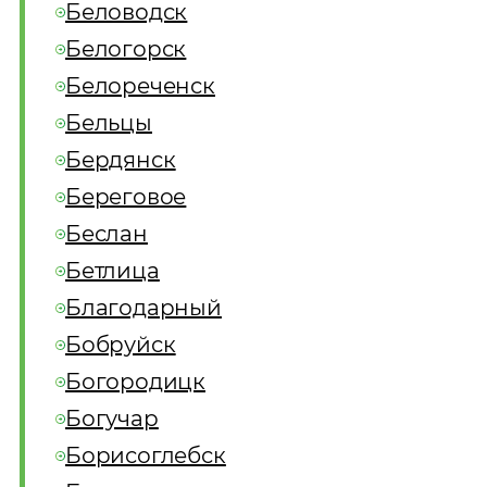
Беловодск
Белогорск
Белореченск
Бельцы
Бердянск
Береговое
Беслан
Бетлица
Благодарный
Бобруйск
Богородицк
Богучар
Борисоглебск