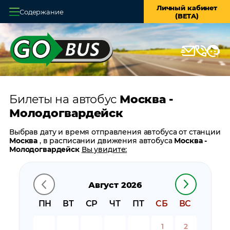
Личный кабинет
Содержание
(BETA)
Главная
О системе
Кассы
Билеты на автобус
Москва -
Оплата и доставка
Молодогвардейск
Возврат билетов
Выбрав дату и время отправления автобуса от станции
Москва
, в расписании движения автобуса
Москва -
Заказ автобуса
Молодогвардейск
Вы увидите:
время отправления
Контакты
время прибытия
Август 2026
время в пути
цену билета
ПН
ВТ
СР
ЧТ
ПТ
СБ
ВС
билеты в обратном направлении:
Молодогвардейск -
Москва
1
2