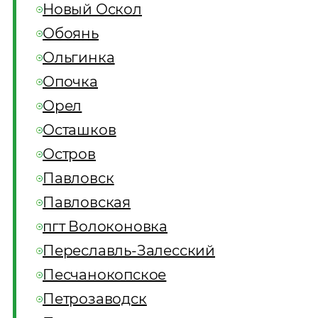
Новый Оскол
Обоянь
Ольгинка
Опочка
Орел
Осташков
Остров
Павловск
Павловская
пгт Волоконовка
Переславль-Залесский
Песчанокопское
Петрозаводск