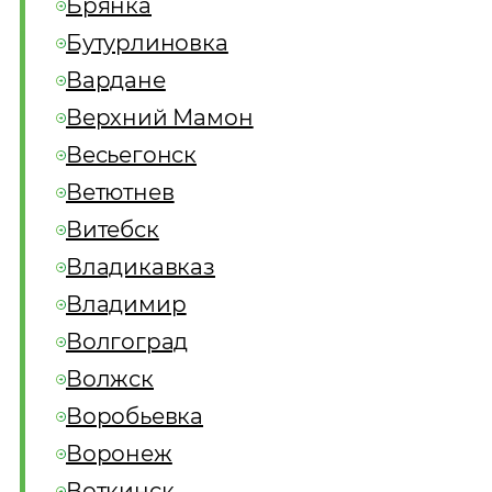
Брянка
Бутурлиновка
Вардане
Верхний Мамон
Весьегонск
Ветютнев
Витебск
Владикавказ
Владимир
Волгоград
Волжск
Воробьевка
Воронеж
Воткинск