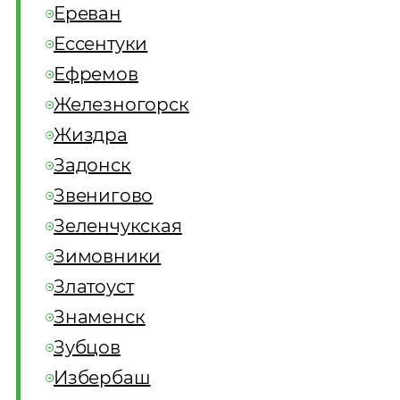
Ереван
Ессентуки
Ефремов
Железногорск
Жиздра
Задонск
Звенигово
Зеленчукская
Зимовники
Златоуст
Знаменск
Зубцов
Избербаш