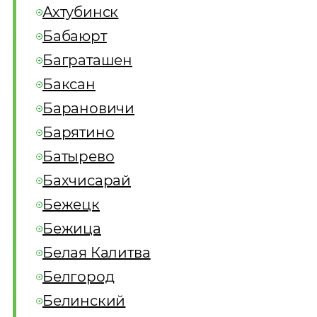
Ахтубинск
Бабаюрт
Баграташен
Баксан
Барановичи
Барятино
Батырево
Бахчисарай
Бежецк
Бежица
Белая Калитва
Белгород
Белинский