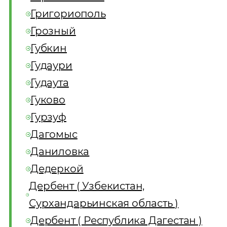
Григориополь
Грозный
Губкин
Гудаури
Гудаута
Гуково
Гурзуф
Дагомыс
Даниловка
Дедеркой
Дербент ( Узбекистан,
Сурхандарьинская область )
Дербент ( Республика Дагестан )