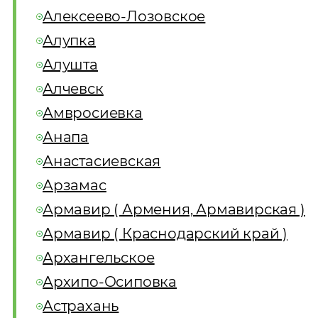
Алексеево-Лозовское
Алупка
Алушта
Алчевск
Амвросиевка
Анапа
Анастасиевская
Арзамас
Армавир ( Армения, Армавирская )
Армавир ( Краснодарский край )
Архангельское
Архипо-Осиповка
Астрахань