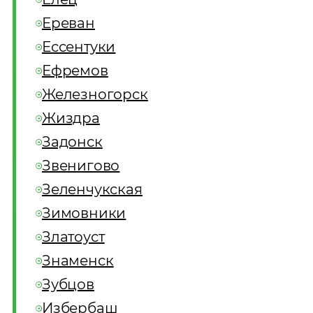
Ереван
Ессентуки
Ефремов
Железногорск
Жиздра
Задонск
Звенигово
Зеленчукская
Зимовники
Златоуст
Знаменск
Зубцов
Избербаш