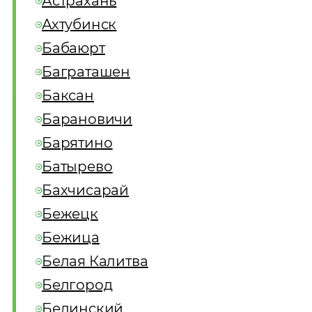
Астрахань
Ахтубинск
Бабаюрт
Баграташен
Баксан
Барановичи
Барятино
Батырево
Бахчисарай
Бежецк
Бежица
Белая Калитва
Белгород
Белинский