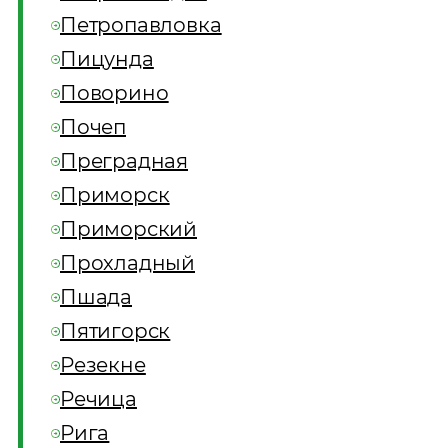
Петропавловка
Пицунда
Поворино
Почеп
Преградная
Приморск
Приморский
Прохладный
Пшада
Пятигорск
Резекне
Речица
Рига