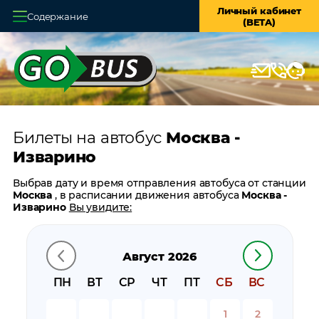
Личный кабинет
Содержание
(BETA)
Главная
О системе
Кассы
Билеты на автобус
Москва -
Оплата и доставка
Изварино
Возврат билетов
Выбрав дату и время отправления автобуса от станции
Москва
, в расписании движения автобуса
Москва -
Заказ автобуса
Изварино
Вы увидите:
время отправления
Контакты
время прибытия
Август 2026
время в пути
цену билета
ПН
ВТ
СР
ЧТ
ПТ
СБ
ВС
билеты в обратном направлении:
Изварино - Москва
остановки автобуса вблизи станции
Москва
1
2