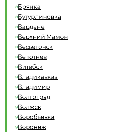
Брянка
Бутурлиновка
Вардане
Верхний Мамон
Весьегонск
Ветютнев
Витебск
Владикавказ
Владимир
Волгоград
Волжск
Воробьевка
Воронеж