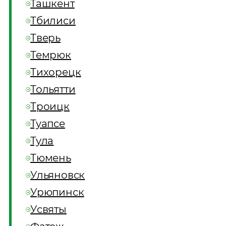
Ташкент
Тбилиси
Тверь
Темрюк
Тихорецк
Тольятти
Троицк
Туапсе
Тула
Тюмень
Ульяновск
Урюпинск
Усвяты