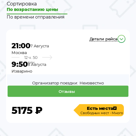
Сортировка
По возрастанию цены
По времени отправления
Детали рейса
21:00
7 Августа
Москва
12 ч. 50
9:50
мин.
8 Августа
Изварино
Организатор поездки:
Неизвестно
Отзывы
5175
₽
Есть места
Свободных мест - Много