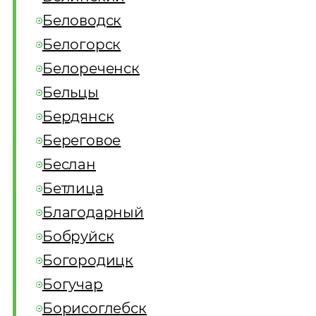
Беловодск
Белогорск
Белореченск
Бельцы
Бердянск
Береговое
Беслан
Бетлица
Благодарный
Бобруйск
Богородицк
Богучар
Борисоглебск