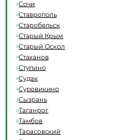
Сочи
Ставрополь
Старобельск
Старый Крым
Старый Оскол
Стаханов
Ступино
Судак
Суровикино
Сызрань
Таганрог
Тамбов
Тарасовский