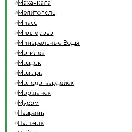
Махачкала
Мелитополь
Миасс
Миллерово
Минеральные Воды
Могилев
Моздок
Мозырь
Молодогвардейск
Моршанск
Муром
Назрань
Нальчик