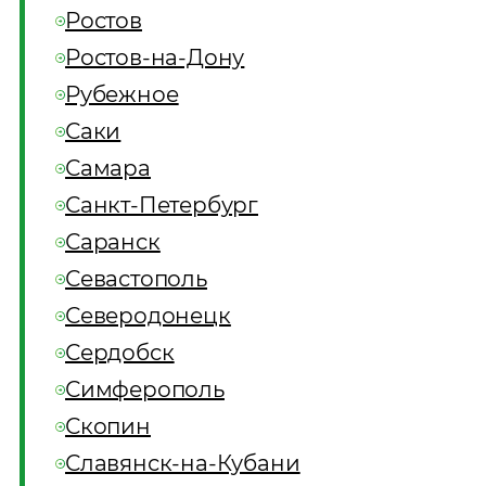
Ростов
Ростов-на-Дону
Рубежное
Саки
Самара
Санкт-Петербург
Саранск
Севастополь
Северодонецк
Сердобск
Симферополь
Скопин
Славянск-на-Кубани