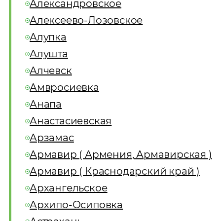
Александровское
Алексеево-Лозовское
Алупка
Алушта
Алчевск
Амвросиевка
Анапа
Анастасиевская
Арзамас
Армавир ( Армения, Армавирская )
Армавир ( Краснодарский край )
Архангельское
Архипо-Осиповка