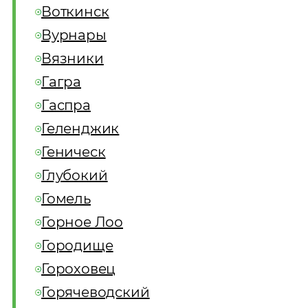
Воткинск
Вурнары
Вязники
Гагра
Гаспра
Геленджик
Геническ
Глубокий
Гомель
Горное Лоо
Городище
Гороховец
Горячеводский