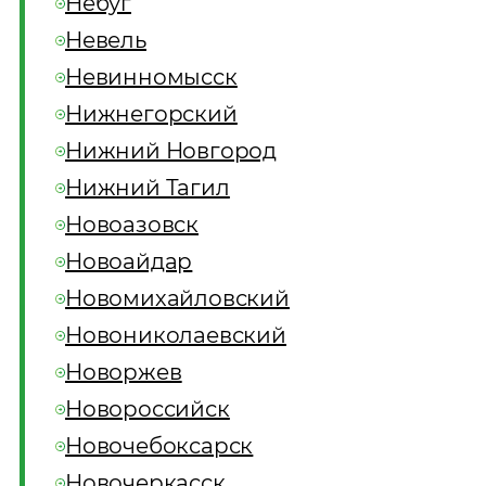
Небуг
Невель
Невинномысск
Нижнегорский
Нижний Новгород
Нижний Тагил
Новоазовск
Новоайдар
Новомихайловский
Новониколаевский
Новоржев
Новороссийск
Новочебоксарск
Новочеркасск