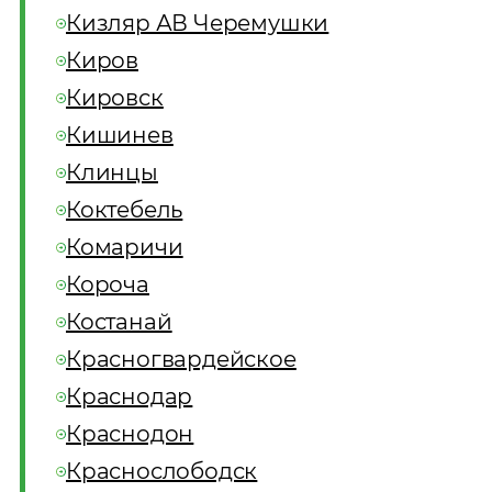
Кизляр АВ Черемушки
Киров
Кировск
Кишинев
Клинцы
Коктебель
Комаричи
Короча
Костанай
Красногвардейское
Краснодар
Краснодон
Краснослободск