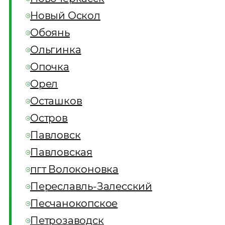
Новый Оскол
Обоянь
Ольгинка
Опочка
Орел
Осташков
Остров
Павловск
Павловская
пгт Волоконовка
Переславль-Залесский
Песчанокопское
Петрозаводск