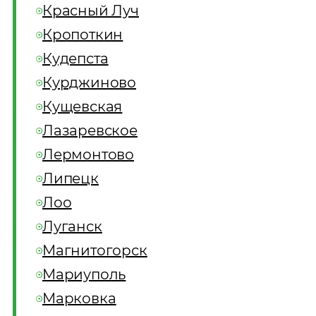
Красный Луч
Кропоткин
Кудепста
Курджиново
Кущевская
Лазаревское
Лермонтово
Липецк
Лоо
Луганск
Магнитогорск
Мариуполь
Марковка