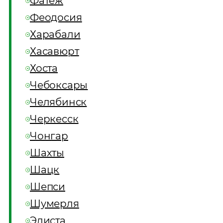
Фатеж
Феодосия
Харабали
Хасавюрт
Хоста
Чебоксары
Челябинск
Черкесск
Чонгар
Шахты
Шацк
Шепси
Шумерля
Элиста