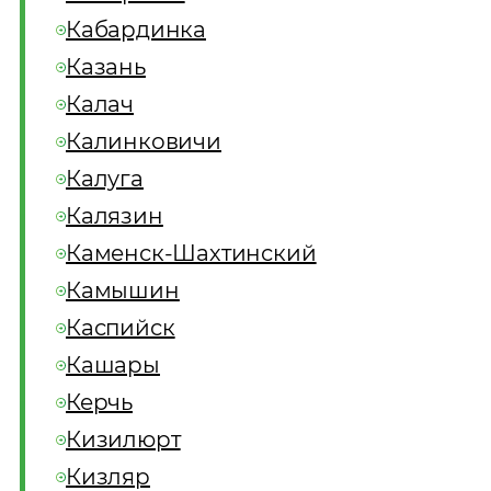
Кабардинка
Казань
Калач
Калинковичи
Калуга
Калязин
Каменск-Шахтинский
Камышин
Каспийск
Кашары
Керчь
Кизилюрт
Кизляр