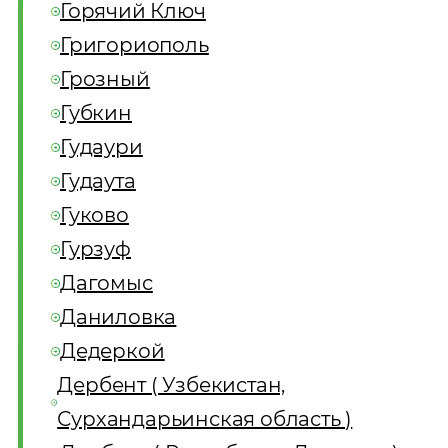
Горячий Ключ
Григориополь
Грозный
Губкин
Гудаури
Гудаута
Гуково
Гурзуф
Дагомыс
Даниловка
Дедеркой
Дербент ( Узбекистан,
Сурхандарьинская область )