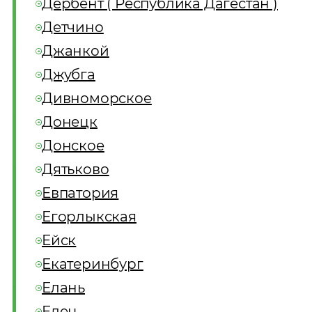
Дербент ( Республика Дагестан )
Детчино
Джанкой
Джубга
Дивноморское
Донецк
Донское
Дятьково
Евпатория
Егорлыкская
Ейск
Екатеринбург
Елань
Елец