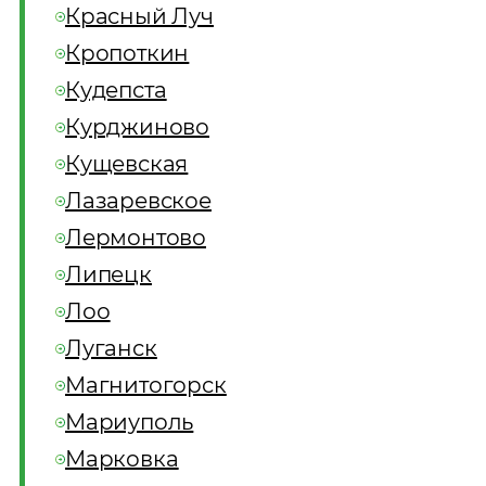
Красный Луч
Кропоткин
Кудепста
Курджиново
Кущевская
Лазаревское
Лермонтово
Липецк
Лоо
Луганск
Магнитогорск
Мариуполь
Марковка