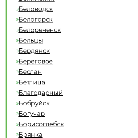
Беловодск
Белогорск
Белореченск
Бельцы
Бердянск
Береговое
Беслан
Бетлица
Благодарный
Бобруйск
Богучар
Борисоглебск
Брянка