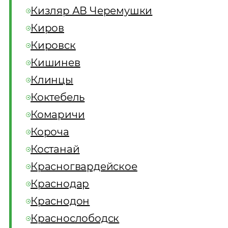
Кизляр АВ Черемушки
Киров
Кировск
Кишинев
Клинцы
Коктебель
Комаричи
Короча
Костанай
Красногвардейское
Краснодар
Краснодон
Краснослободск