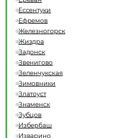
Ессентуки
Ефремов
Железногорск
Жиздра
Задонск
Звенигово
Зеленчукская
Зимовники
Златоуст
Знаменск
Зубцов
Избербаш
Изварино