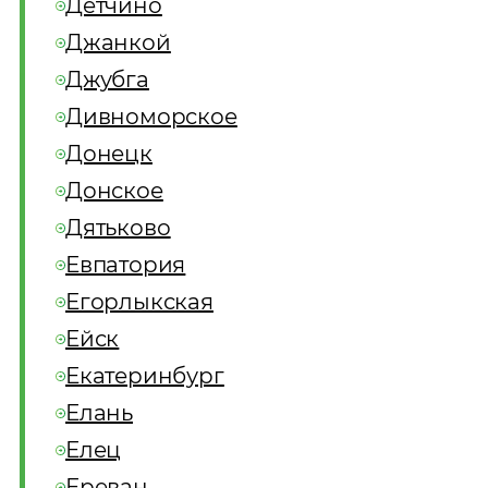
Детчино
Джанкой
Джубга
Дивноморское
Донецк
Донское
Дятьково
Евпатория
Егорлыкская
Ейск
Екатеринбург
Елань
Елец
Ереван