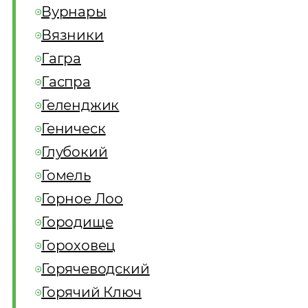
Вурнары
Вязники
Гагра
Гаспра
Геленджик
Геническ
Глубокий
Гомель
Горное Лоо
Городище
Гороховец
Горячеводский
Горячий Ключ