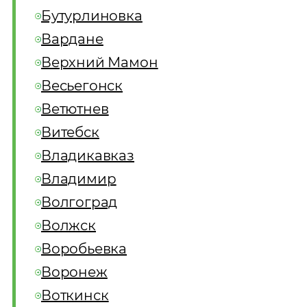
Бутурлиновка
Вардане
Верхний Мамон
Весьегонск
Ветютнев
Витебск
Владикавказ
Владимир
Волгоград
Волжск
Воробьевка
Воронеж
Воткинск