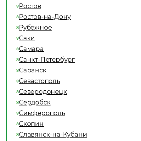
Ростов
Ростов-на-Дону
Рубежное
Саки
Самара
Санкт-Петербург
Саранск
Севастополь
Северодонецк
Сердобск
Симферополь
Скопин
Славянск-на-Кубани