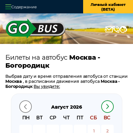
Личный кабинет
Содержание
(BETA)
Главная
О системе
Кассы
Билеты на автобус
Москва -
Оплата и доставка
Богородицк
Возврат билетов
Выбрав дату и время отправления автобуса от станции
Москва
, в расписании движения автобуса
Москва -
Заказ автобуса
Богородицк
Вы увидите:
время отправления
Контакты
время прибытия
Август 2026
время в пути
цену билета
ПН
ВТ
СР
ЧТ
ПТ
СБ
ВС
билеты в обратном направлении:
Богородицк -
Москва
1
2