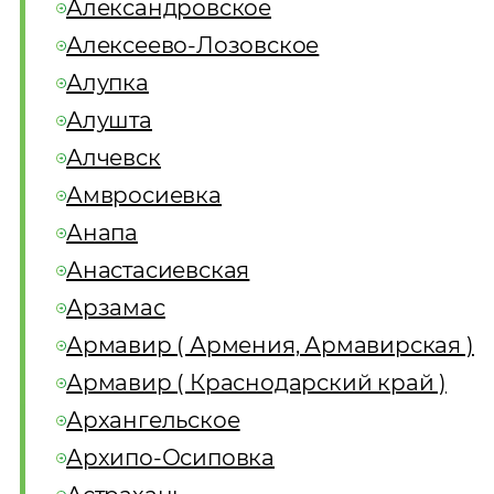
Александровское
Алексеево-Лозовское
Алупка
Алушта
Алчевск
Амвросиевка
Анапа
Анастасиевская
Арзамас
Армавир ( Армения, Армавирская )
Армавир ( Краснодарский край )
Архангельское
Архипо-Осиповка