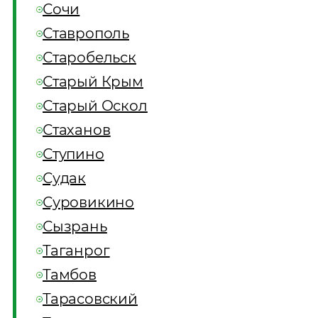
Сочи
Ставрополь
Старобельск
Старый Крым
Старый Оскол
Стаханов
Ступино
Судак
Суровикино
Сызрань
Таганрог
Тамбов
Тарасовский