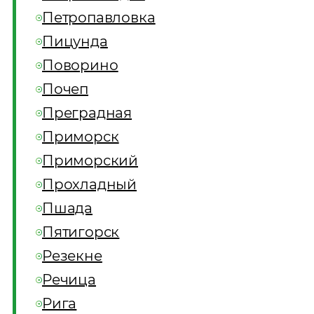
Петропавловка
Пицунда
Поворино
Почеп
Преградная
Приморск
Приморский
Прохладный
Пшада
Пятигорск
Резекне
Речица
Рига