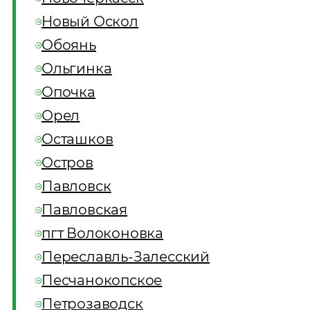
Новый Оскол
Обоянь
Ольгинка
Опочка
Орел
Осташков
Остров
Павловск
Павловская
пгт Волоконовка
Переславль-Залесский
Песчанокопское
Петрозаводск