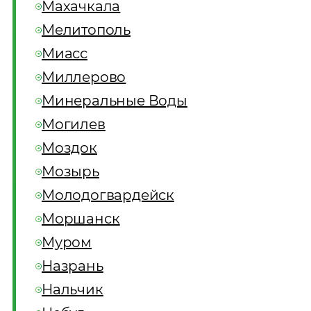
Махачкала
Мелитополь
Миасс
Миллерово
Минеральные Воды
Могилев
Моздок
Мозырь
Молодогвардейск
Моршанск
Муром
Назрань
Нальчик