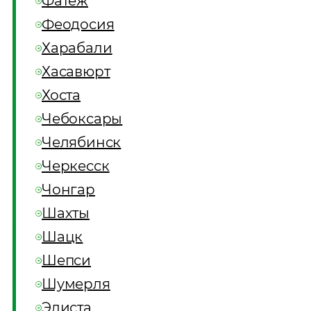
Фатеж
Феодосия
Харабали
Хасавюрт
Хоста
Чебоксары
Челябинск
Черкесск
Чонгар
Шахты
Шацк
Шепси
Шумерля
Элиста