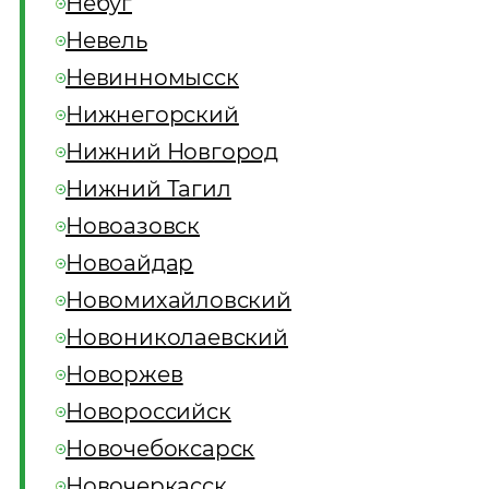
Небуг
Невель
Невинномысск
Нижнегорский
Нижний Новгород
Нижний Тагил
Новоазовск
Новоайдар
Новомихайловский
Новониколаевский
Новоржев
Новороссийск
Новочебоксарск
Новочеркасск