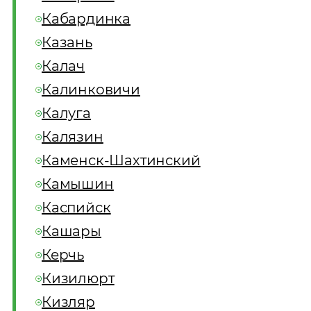
Кабардинка
Казань
Калач
Калинковичи
Калуга
Калязин
Каменск-Шахтинский
Камышин
Каспийск
Кашары
Керчь
Кизилюрт
Кизляр