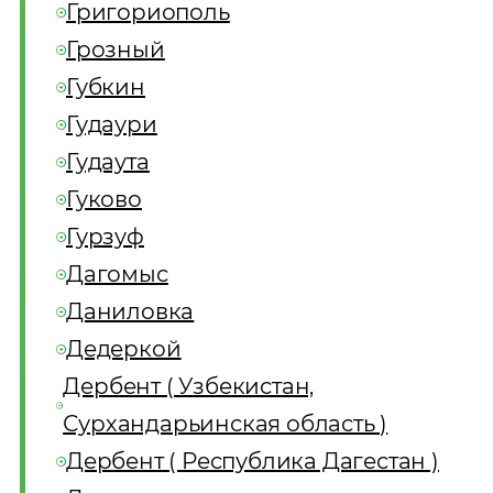
Григориополь
Грозный
Губкин
Гудаури
Гудаута
Гуково
Гурзуф
Дагомыс
Даниловка
Дедеркой
Дербент ( Узбекистан,
Сурхандарьинская область )
Дербент ( Республика Дагестан )