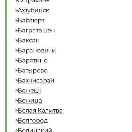
Астрахань
Ахтубинск
Бабаюрт
Баграташен
Баксан
Барановичи
Барятино
Батырево
Бахчисарай
Бежецк
Бежица
Белая Калитва
Белгород
Белинский