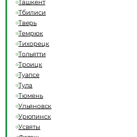
Ташкент
Тбилиси
Тверь
Темрюк
Тихорецк
Тольятти
Троицк
Туапсе
Тула
Тюмень
Ульяновск
Урюпинск
Усвяты