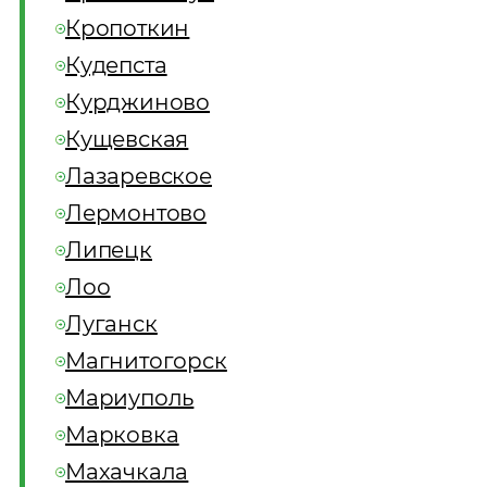
Кропоткин
Кудепста
Курджиново
Кущевская
Лазаревское
Лермонтово
Липецк
Лоо
Луганск
Магнитогорск
Мариуполь
Марковка
Махачкала