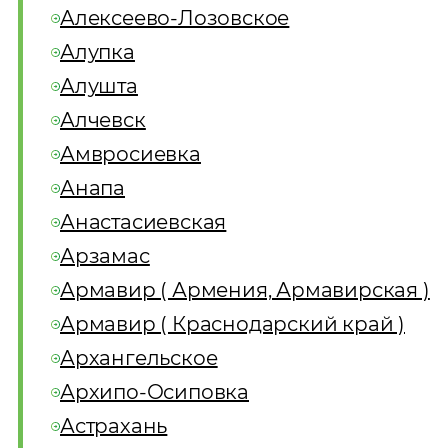
Алексеево-Лозовское
Алупка
Алушта
Алчевск
Амвросиевка
Анапа
Анастасиевская
Арзамас
Армавир ( Армения, Армавирская )
Армавир ( Краснодарский край )
Архангельское
Архипо-Осиповка
Астрахань