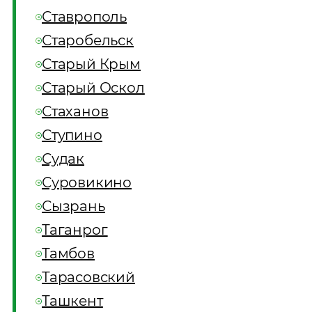
Ставрополь
Старобельск
Старый Крым
Старый Оскол
Стаханов
Ступино
Судак
Суровикино
Сызрань
Таганрог
Тамбов
Тарасовский
Ташкент