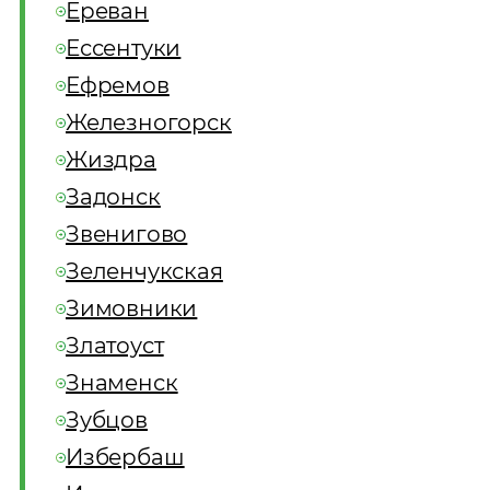
Ереван
Ессентуки
Ефремов
Железногорск
Жиздра
Задонск
Звенигово
Зеленчукская
Зимовники
Златоуст
Знаменск
Зубцов
Избербаш