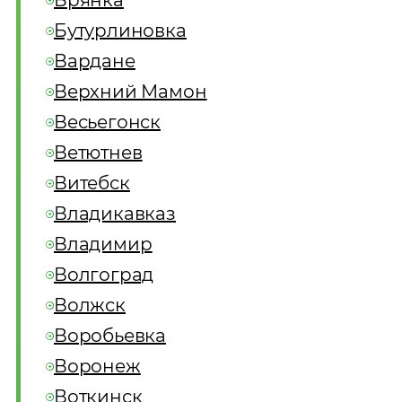
Брянка
Бутурлиновка
Вардане
Верхний Мамон
Весьегонск
Ветютнев
Витебск
Владикавказ
Владимир
Волгоград
Волжск
Воробьевка
Воронеж
Воткинск