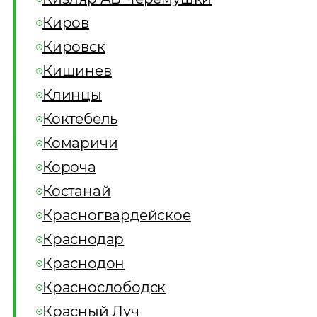
Киров
Кировск
Кишинев
Клинцы
Коктебель
Комаричи
Короча
Костанай
Красногвардейское
Краснодар
Краснодон
Краснослободск
Красный Луч