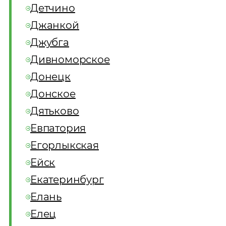
Детчино
Джанкой
Джубга
Дивноморское
Донецк
Донское
Дятьково
Евпатория
Егорлыкская
Ейск
Екатеринбург
Елань
Елец