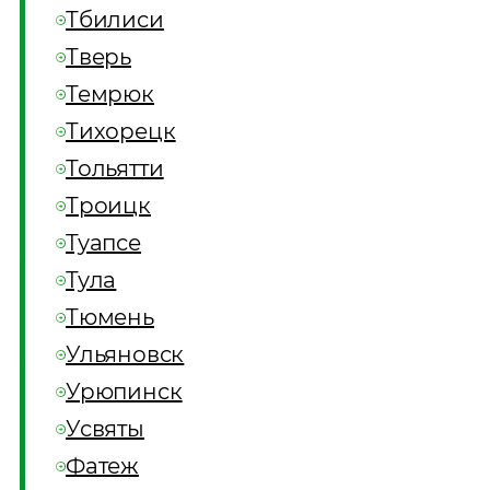
Тбилиси
Тверь
Темрюк
Тихорецк
Тольятти
Троицк
Туапсе
Тула
Тюмень
Ульяновск
Урюпинск
Усвяты
Фатеж