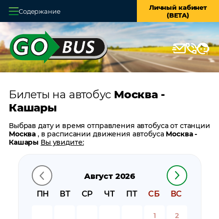
Личный кабинет
Содержание
(BETA)
Главная
О системе
Кассы
Билеты на автобус
Москва -
Оплата и доставка
Кашары
Возврат билетов
Выбрав дату и время отправления автобуса от станции
Москва
, в расписании движения автобуса
Москва -
Заказ автобуса
Кашары
Вы увидите:
время отправления
Контакты
время прибытия
Август 2026
время в пути
цену билета
ПН
ВТ
СР
ЧТ
ПТ
СБ
ВС
билеты в обратном направлении:
Кашары - Москва
остановки автобуса вблизи станции
Москва
1
2