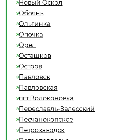
Новый Оскол
Обоянь
Ольгинка
Опочка
Орел
Осташков
Остров
Павловск
Павловская
пгт Волоконовка
Переславль-Залесский
Песчанокопское
Петрозаводск