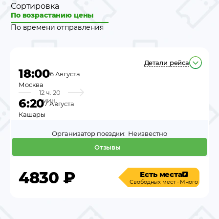
Сортировка
По возрастанию цены
По времени отправления
Детали рейса
18:00
6 Августа
Москва
12 ч. 20
6:20
мин.
7 Августа
Кашары
Организатор поездки:
Неизвестно
Отзывы
4830
₽
Есть места
Свободных мест - Много