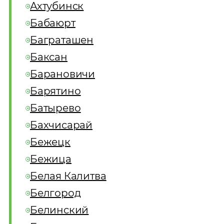
Ахтубинск
Бабаюрт
Баграташен
Баксан
Барановичи
Барятино
Батырево
Бахчисарай
Бежецк
Бежица
Белая Калитва
Белгород
Белинский