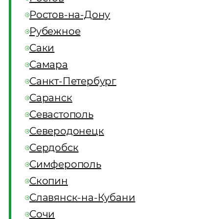
Ростов-на-Дону
Рубежное
Саки
Самара
Санкт-Петербург
Саранск
Севастополь
Северодонецк
Сердобск
Симферополь
Скопин
Славянск-на-Кубани
Сочи