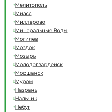
Мелитополь
Миасс
Миллерово
Минеральные Воды
Могилев
Моздок
Мозырь
Молодогвардейск
Моршанск
Муром
Назрань
Нальчик
Небуг