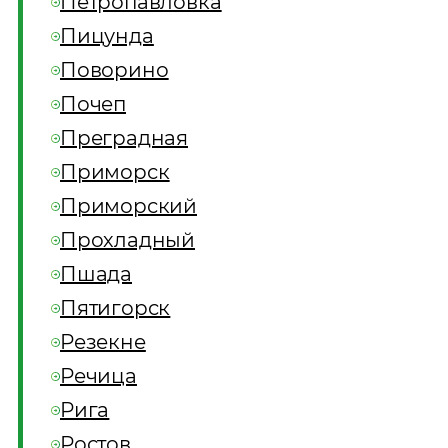
Петропавловка
Пицунда
Поворино
Почеп
Преградная
Приморск
Приморский
Прохладный
Пшада
Пятигорск
Резекне
Речица
Рига
Ростов