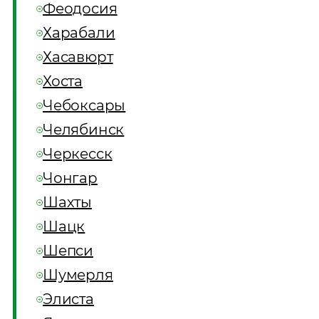
Феодосия
Харабали
Хасавюрт
Хоста
Чебоксары
Челябинск
Черкесск
Чонгар
Шахты
Шацк
Шепси
Шумерля
Элиста