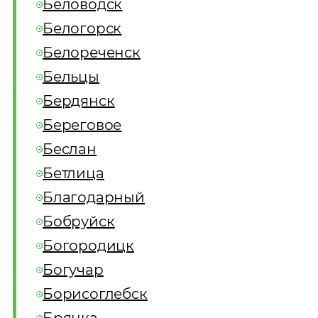
Беловодск
Белогорск
Белореченск
Бельцы
Бердянск
Береговое
Беслан
Бетлица
Благодарный
Бобруйск
Богородицк
Богучар
Борисоглебск