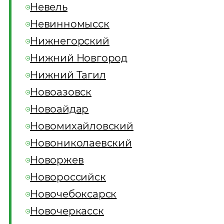
Невель
Невинномысск
Нижнегорский
Нижний Новгород
Нижний Тагил
Новоазовск
Новоайдар
Новомихайловский
Новониколаевский
Новоржев
Новороссийск
Новочебоксарск
Новочеркасск