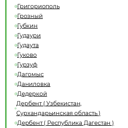
Григориополь
Грозный
Губкин
Гудаури
Гудаута
Гуково
Гурзуф
Дагомыс
Даниловка
Дедеркой
Дербент ( Узбекистан,
Сурхандарьинская область )
Дербент ( Республика Дагестан )