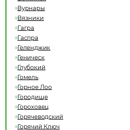
Вурнары
Вязники
Гагра
Гаспра
Геленджик
Геническ
Глубокий
Гомель
Горное Лоо
Городище
Гороховец
Горячеводский
Горячий Ключ