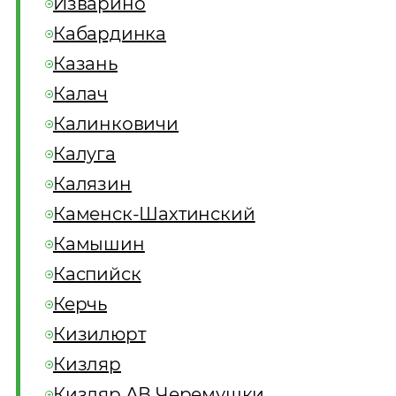
Изварино
Кабардинка
Казань
Калач
Калинковичи
Калуга
Калязин
Каменск-Шахтинский
Камышин
Каспийск
Керчь
Кизилюрт
Кизляр
Кизляр АВ Черемушки