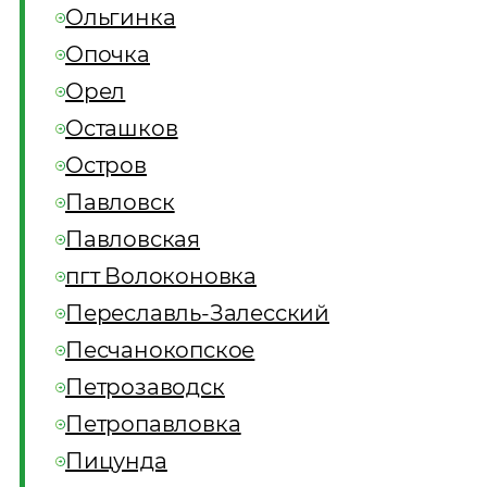
Ольгинка
Опочка
Орел
Осташков
Остров
Павловск
Павловская
пгт Волоконовка
Переславль-Залесский
Песчанокопское
Петрозаводск
Петропавловка
Пицунда