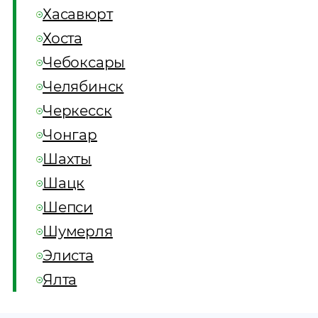
Хасавюрт
Хоста
Чебоксары
Челябинск
Черкесск
Чонгар
Шахты
Шацк
Шепси
Шумерля
Элиста
Ялта