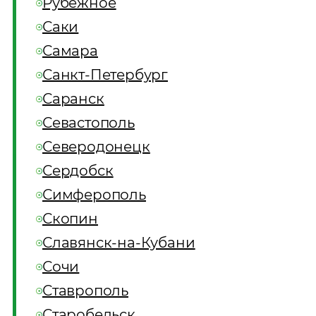
Рубежное
Саки
Самара
Санкт-Петербург
Саранск
Севастополь
Северодонецк
Сердобск
Симферополь
Скопин
Славянск-на-Кубани
Сочи
Ставрополь
Старобельск