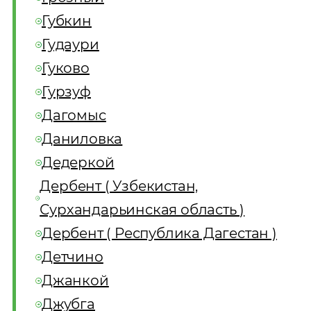
Губкин
Гудаури
Гуково
Гурзуф
Дагомыс
Даниловка
Дедеркой
Дербент ( Узбекистан,
Сурхандарьинская область )
Дербент ( Республика Дагестан )
Детчино
Джанкой
Джубга