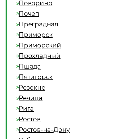
Поворино
Почеп
Преградная
Приморск
Приморский
Прохладный
Пшада
Пятигорск
Резекне
Речица
Рига
Ростов
Ростов-на-Дону