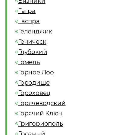
Вязники
Гагра
Гаспра
Геленджик
Геническ
Глубокий
Гомель
Горное Лоо
Городище
Гороховец
Горячеводский
Горячий Ключ
Григориополь
Грозный