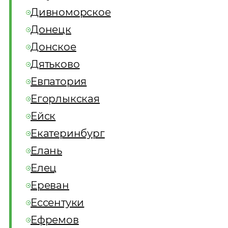
Дивноморское
Донецк
Донское
Дятьково
Евпатория
Егорлыкская
Ейск
Екатеринбург
Елань
Елец
Ереван
Ессентуки
Ефремов