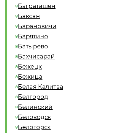
Баграташен
Баксан
Барановичи
Барятино
Батырево
Бахчисарай
Бежецк
Бежица
Белая Калитва
Белгород
Белинский
Беловодск
Белогорск