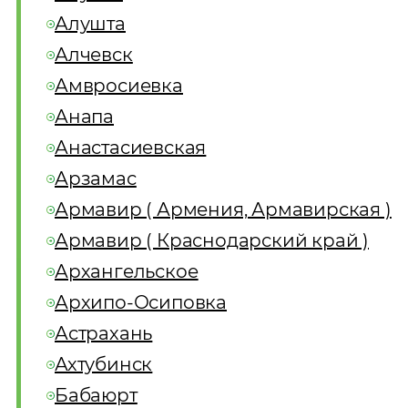
Алушта
Алчевск
Амвросиевка
Анапа
Анастасиевская
Арзамас
Армавир ( Армения, Армавирская )
Армавир ( Краснодарский край )
Архангельское
Архипо-Осиповка
Астрахань
Ахтубинск
Бабаюрт