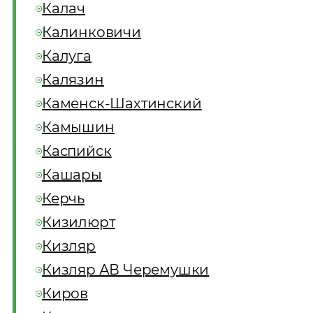
Калач
Калинковичи
Калуга
Калязин
Каменск-Шахтинский
Камышин
Каспийск
Кашары
Керчь
Кизилюрт
Кизляр
Кизляр АВ Черемушки
Киров