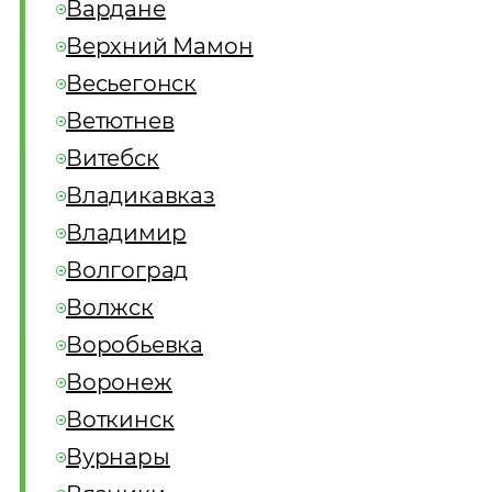
Вардане
Верхний Мамон
Весьегонск
Ветютнев
Витебск
Владикавказ
Владимир
Волгоград
Волжск
Воробьевка
Воронеж
Воткинск
Вурнары