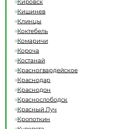
Кировск
Кишинев
Клинцы
Коктебель
Комаричи
Короча
Костанай
Красногвардейское
Краснодар
Краснодон
Краснослободск
Красный Луч
Кропоткин