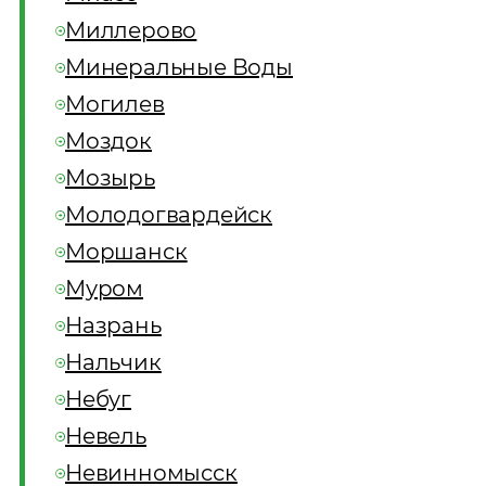
Миллерово
Минеральные Воды
Могилев
Моздок
Мозырь
Молодогвардейск
Моршанск
Муром
Назрань
Нальчик
Небуг
Невель
Невинномысск