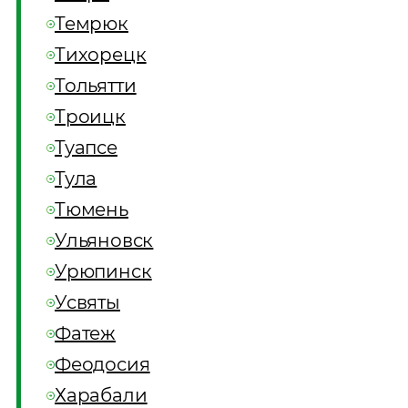
Темрюк
Тихорецк
Тольятти
Троицк
Туапсе
Тула
Тюмень
Ульяновск
Урюпинск
Усвяты
Фатеж
Феодосия
Харабали