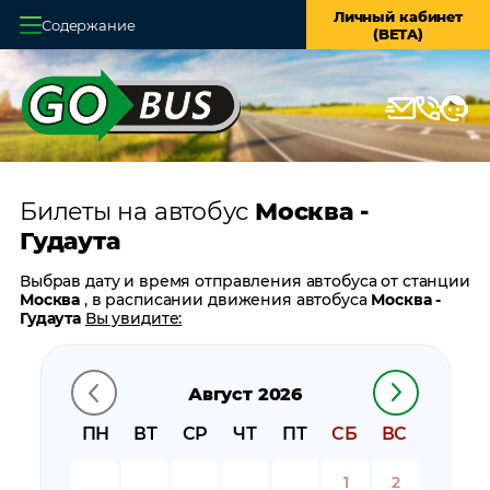
Личный кабинет
Содержание
(BETA)
Главная
О системе
Кассы
Билеты на автобус
Москва -
Оплата и доставка
Гудаута
Возврат билетов
Выбрав дату и время отправления автобуса от станции
Москва
, в расписании движения автобуса
Москва -
Заказ автобуса
Гудаута
Вы увидите:
время отправления
Контакты
время прибытия
Август 2026
время в пути
цену билета
ПН
ВТ
СР
ЧТ
ПТ
СБ
ВС
билеты в обратном направлении:
Гудаута - Москва
остановки автобуса вблизи станции
Москва
1
2