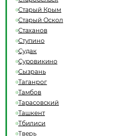
Старый Крым
Старый Оскол
Стаханов
Ступино
Судак
Суровикино
Сызрань
Таганрог
Тамбов
Тарасовский
Ташкент
Тбилиси
Тверь