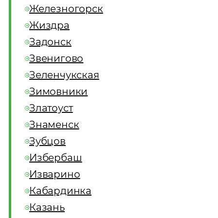
Железногорск
Жиздра
Задонск
Звенигово
Зеленчукская
Зимовники
Златоуст
Знаменск
Зубцов
Избербаш
Изварино
Кабардинка
Казань