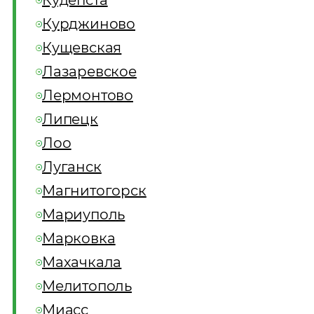
Кудепста
Курджиново
Кущевская
Лазаревское
Лермонтово
Липецк
Лоо
Луганск
Магнитогорск
Мариуполь
Марковка
Махачкала
Мелитополь
Миасс