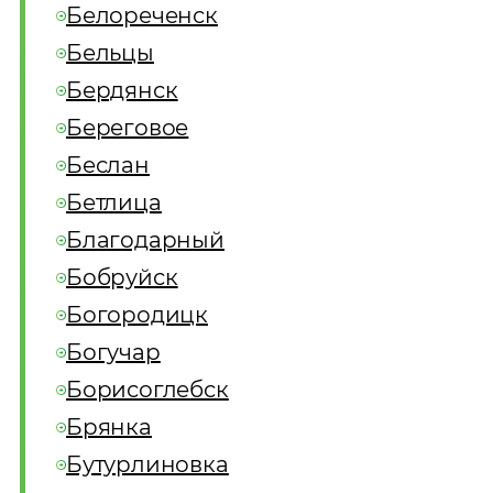
Белореченск
Бельцы
Бердянск
Береговое
Беслан
Бетлица
Благодарный
Бобруйск
Богородицк
Богучар
Борисоглебск
Брянка
Бутурлиновка