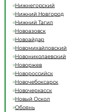
Нижнегорский
Нижний Новгород
Нижний Тагил
Новоазовск
Новоайдар
Новомихайловский
Новониколаевский
Новоржев
Новороссийск
Новочебоксарск
Новочеркасск
Новый Оскол
Обоянь