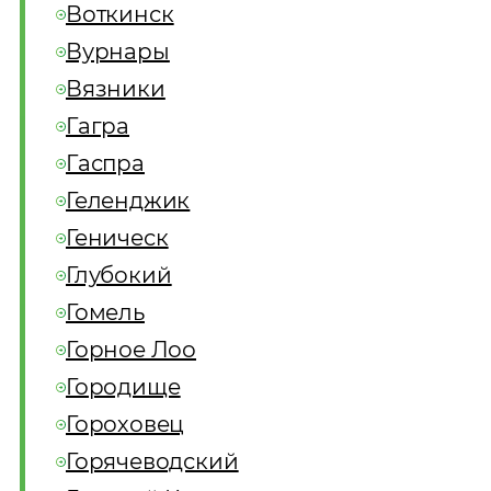
Воткинск
Вурнары
Вязники
Гагра
Гаспра
Геленджик
Геническ
Глубокий
Гомель
Горное Лоо
Городище
Гороховец
Горячеводский