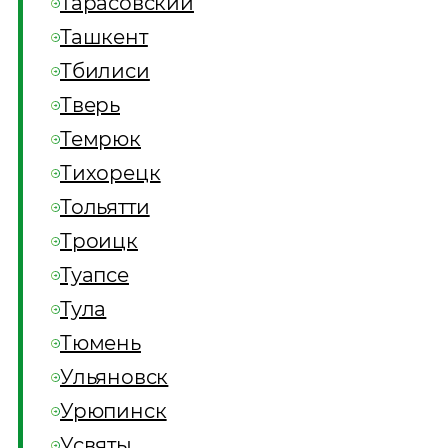
Тарасовский
Ташкент
Тбилиси
Тверь
Темрюк
Тихорецк
Тольятти
Троицк
Туапсе
Тула
Тюмень
Ульяновск
Урюпинск
Усвяты