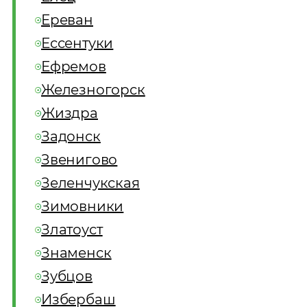
Ереван
Ессентуки
Ефремов
Железногорск
Жиздра
Задонск
Звенигово
Зеленчукская
Зимовники
Златоуст
Знаменск
Зубцов
Избербаш