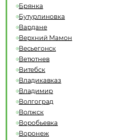
Брянка
Бутурлиновка
Вардане
Верхний Мамон
Весьегонск
Ветютнев
Витебск
Владикавказ
Владимир
Волгоград
Волжск
Воробьевка
Воронеж