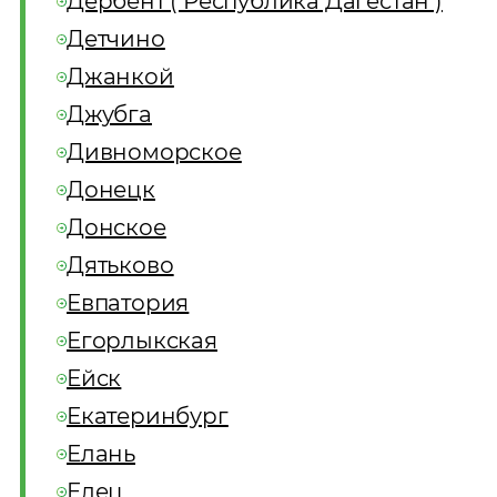
Дербент ( Республика Дагестан )
Детчино
Джанкой
Джубга
Дивноморское
Донецк
Донское
Дятьково
Евпатория
Егорлыкская
Ейск
Екатеринбург
Елань
Елец