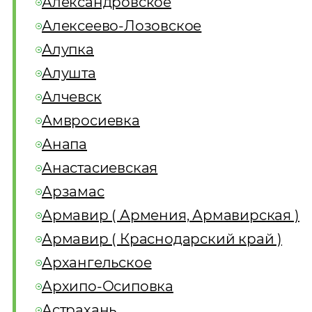
Александровское
Алексеево-Лозовское
Алупка
Алушта
Алчевск
Амвросиевка
Анапа
Анастасиевская
Арзамас
Армавир ( Армения, Армавирская )
Армавир ( Краснодарский край )
Архангельское
Архипо-Осиповка
Астрахань