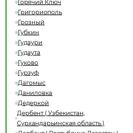
Горячий Ключ
Григориополь
Грозный
Губкин
Гудаури
Гудаута
Гуково
Гурзуф
Дагомыс
Даниловка
Дедеркой
Дербент ( Узбекистан,
Сурхандарьинская область )