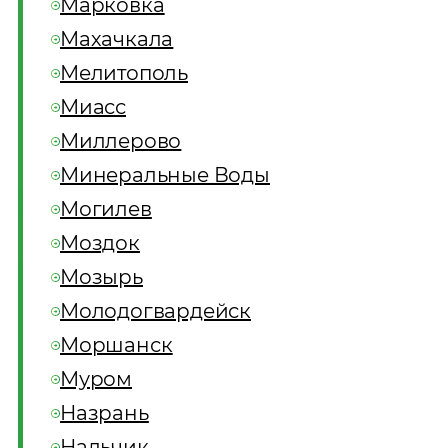
Марковка
Махачкала
Мелитополь
Миасс
Миллерово
Минеральные Воды
Могилев
Моздок
Мозырь
Молодогвардейск
Моршанск
Муром
Назрань
Нальчик