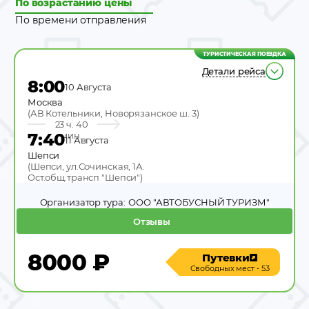
По возрастанию цены
По времени отправления
ТУРИСТИЧЕСКАЯ ПОЕЗДКА
Детали рейса
8:00
10 Августа
Москва
(
АВ Котельники, Новорязанское ш. 3
)
23 ч. 40
7:40
мин.
11 Августа
Шепси
(
Шепси, ул.Сочинская, 1А.
Ост.общ.трансп "Шепси"
)
Организатор тура:
ООО "АВТОБУСНЫЙ ТУРИЗМ"
Отзывы
8000
₽
Путевки
Свободных мест - 53