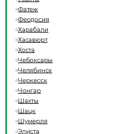
Фатеж
Феодосия
Харабали
Хасавюрт
Хоста
Чебоксары
Челябинск
Черкесск
Чонгар
Шахты
Шацк
Шумерля
Элиста