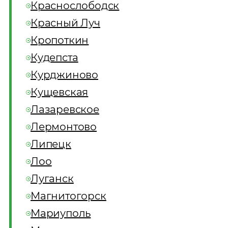
Краснослободск
Красный Луч
Кропоткин
Кудепста
Курджиново
Кущевская
Лазаревское
Лермонтово
Липецк
Лоо
Луганск
Магнитогорск
Мариуполь