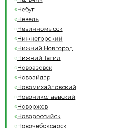
Небуг
Невель
Невинномысск
Нижнегорский
Нижний Новгород
Нижний Тагил
Новоазовск
Новоайдар
Новомихайловский
Новониколаевский
Новоржев
Новороссийск
Новочебоксарск