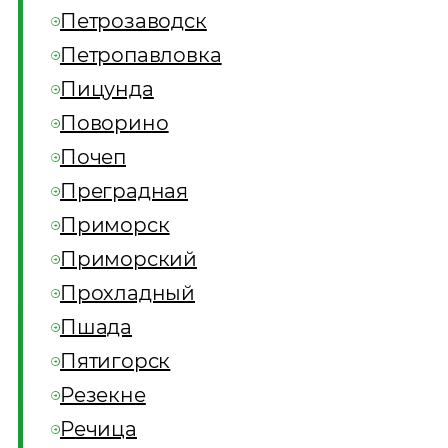
Петрозаводск
Петропавловка
Пицунда
Поворино
Почеп
Преградная
Приморск
Приморский
Прохладный
Пшада
Пятигорск
Резекне
Речица