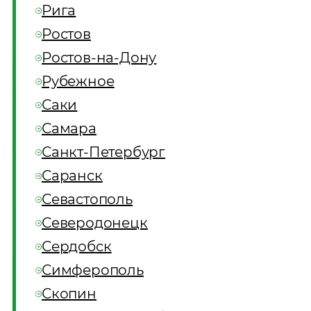
Рига
Ростов
Ростов-на-Дону
Рубежное
Саки
Самара
Санкт-Петербург
Саранск
Севастополь
Северодонецк
Сердобск
Симферополь
Скопин