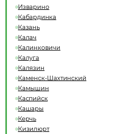
Изварино
Кабардинка
Казань
Калач
Калинковичи
Калуга
Калязин
Каменск-Шахтинский
Камышин
Каспийск
Кашары
Керчь
Кизилюрт