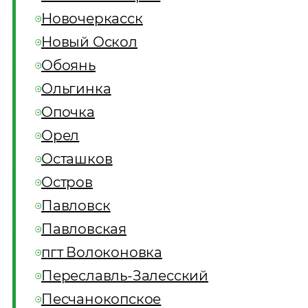
Новочеркасск
Новый Оскол
Обоянь
Ольгинка
Опочка
Орел
Осташков
Остров
Павловск
Павловская
пгт Волоконовка
Переславль-Залесский
Песчанокопское