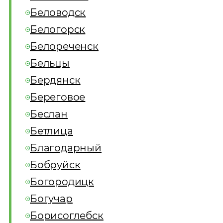
Беловодск
Белогорск
Белореченск
Бельцы
Бердянск
Береговое
Беслан
Бетлица
Благодарный
Бобруйск
Богородицк
Богучар
Борисоглебск