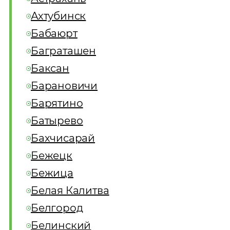
Ахтубинск
Бабаюрт
Баграташен
Баксан
Барановичи
Барятино
Батырево
Бахчисарай
Бежецк
Бежица
Белая Калитва
Белгород
Белинский