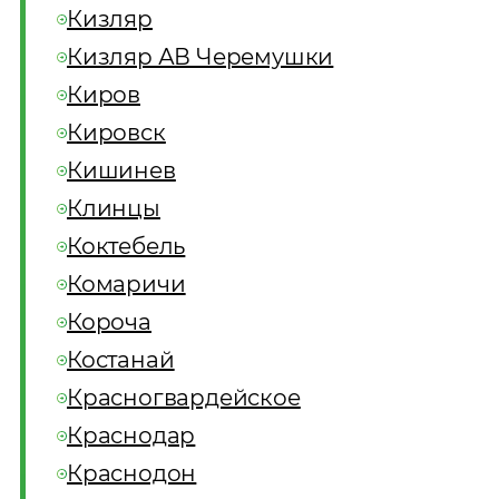
Кизляр
Кизляр АВ Черемушки
Киров
Кировск
Кишинев
Клинцы
Коктебель
Комаричи
Короча
Костанай
Красногвардейское
Краснодар
Краснодон