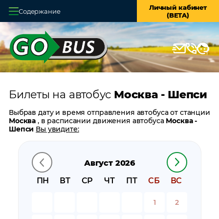
Личный кабинет
Содержание
(BETA)
Главная
О системе
Кассы
Билеты на автобус
Москва - Шепси
Оплата и доставка
Выбрав дату и время отправления автобуса от станции
Возврат билетов
Москва
, в расписании движения автобуса
Москва -
Шепси
Вы увидите:
Заказ автобуса
время отправления
время прибытия
Август 2026
Контакты
время в пути
цену билета
ПН
ВТ
СР
ЧТ
ПТ
СБ
ВС
билеты в обратном направлении:
Шепси - Москва
остановки автобуса вблизи станции
Москва
1
2
остановки автобуса вблизи станции
Шепси