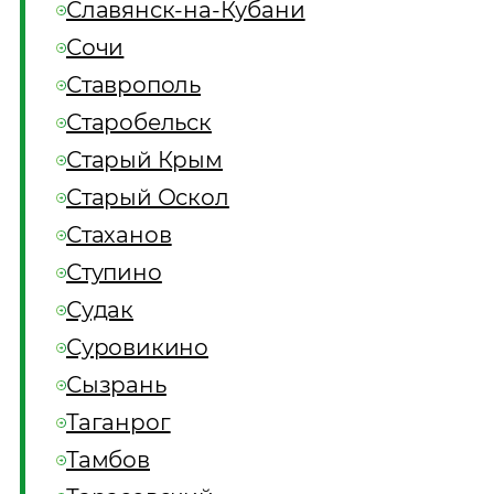
Славянск-на-Кубани
Сочи
Ставрополь
Старобельск
Старый Крым
Старый Оскол
Стаханов
Ступино
Судак
Суровикино
Сызрань
Таганрог
Тамбов