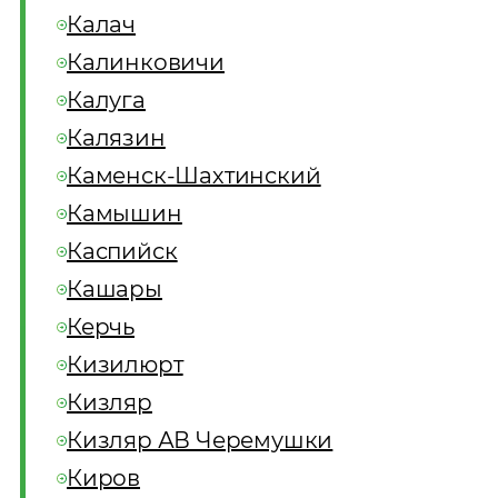
Калач
Калинковичи
Калуга
Калязин
Каменск-Шахтинский
Камышин
Каспийск
Кашары
Керчь
Кизилюрт
Кизляр
Кизляр АВ Черемушки
Киров