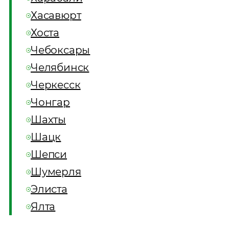
Хасавюрт
Хоста
Чебоксары
Челябинск
Черкесск
Чонгар
Шахты
Шацк
Шепси
Шумерля
Элиста
Ялта