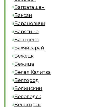
Баграташен
Баксан
Барановичи
Барятино
Батырево
Бахчисарай
Бежецк
Бежица
Белая Калитва
Белгород
Белинский
Беловодск
Белогорск