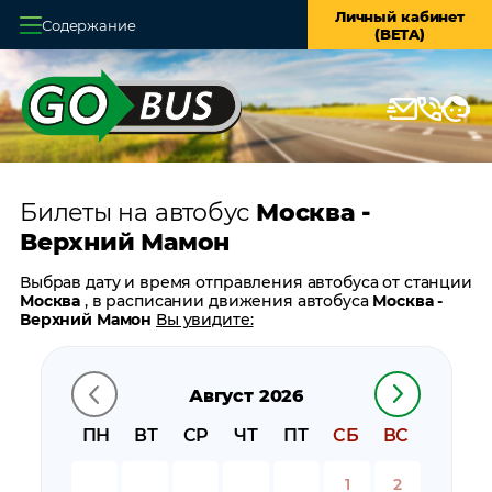
Личный кабинет
Содержание
(BETA)
Главная
О системе
Кассы
Билеты на автобус
Москва -
Оплата и доставка
Верхний Мамон
Возврат билетов
Выбрав дату и время отправления автобуса от станции
Москва
, в расписании движения автобуса
Москва -
Заказ автобуса
Верхний Мамон
Вы увидите:
время отправления
Контакты
время прибытия
Август 2026
время в пути
цену билета
ПН
ВТ
СР
ЧТ
ПТ
СБ
ВС
билеты в обратном направлении:
Верхний Мамон -
Москва
1
2