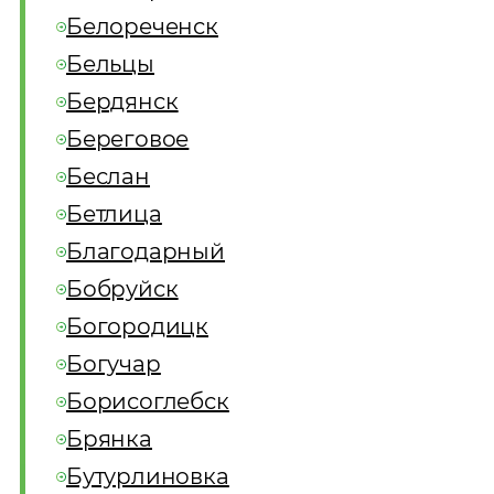
Белореченск
Бельцы
Бердянск
Береговое
Беслан
Бетлица
Благодарный
Бобруйск
Богородицк
Богучар
Борисоглебск
Брянка
Бутурлиновка