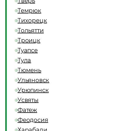
Тверь
Темрюк
Тихорецк
Тольятти
Троицк
Туапсе
Тула
Тюмень
Ульяновск
Урюпинск
Усвяты
Фатеж
Феодосия
Харабали