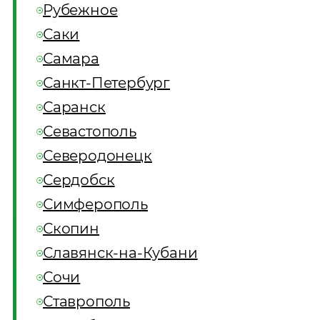
Рубежное
Саки
Самара
Санкт-Петербург
Саранск
Севастополь
Северодонецк
Сердобск
Симферополь
Скопин
Славянск-на-Кубани
Сочи
Ставрополь