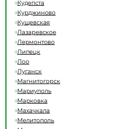
Кудепста
Курджиново
Кущевская
Лазаревское
Лермонтово
Липецк
Лоо
Луганск
Магнитогорск
Мариуполь
Марковка
Махачкала
Мелитополь