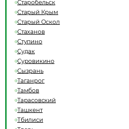
Старобельск
Старый Крым
Старый Оскол
Стаханов
Ступино
Судак
Суровикино
Сызрань
Таганрог
Тамбов
Тарасовский
Ташкент
Тбилиси