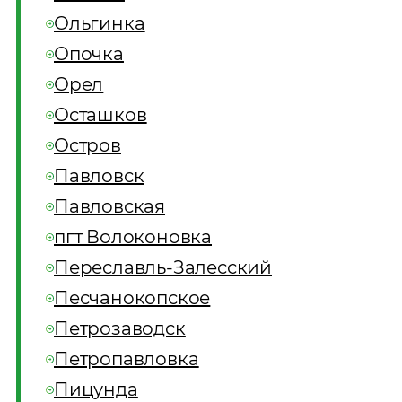
Ольгинка
Опочка
Орел
Осташков
Остров
Павловск
Павловская
пгт Волоконовка
Переславль-Залесский
Песчанокопское
Петрозаводск
Петропавловка
Пицунда