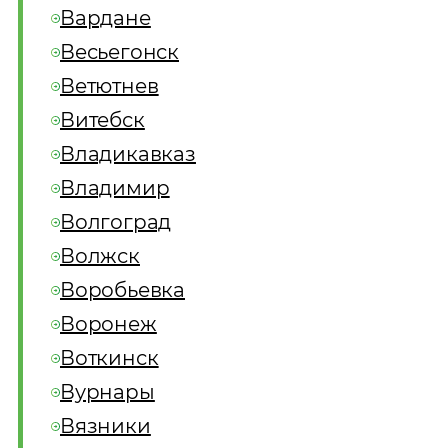
Вардане
Весьегонск
Ветютнев
Витебск
Владикавказ
Владимир
Волгоград
Волжск
Воробьевка
Воронеж
Воткинск
Вурнары
Вязники