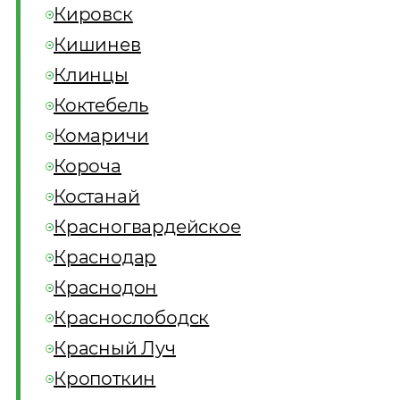
Кировск
Кишинев
Клинцы
Коктебель
Комаричи
Короча
Костанай
Красногвардейское
Краснодар
Краснодон
Краснослободск
Красный Луч
Кропоткин