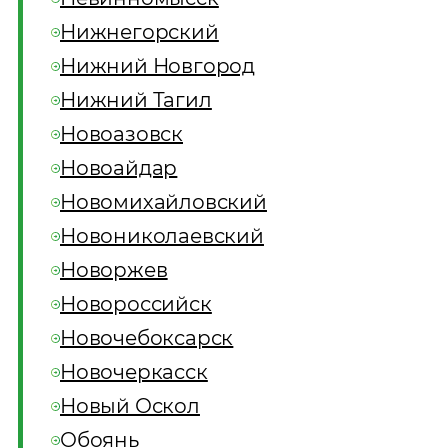
Нижнегорский
Нижний Новгород
Нижний Тагил
Новоазовск
Новоайдар
Новомихайловский
Новониколаевский
Новоржев
Новороссийск
Новочебоксарск
Новочеркасск
Новый Оскол
Обоянь