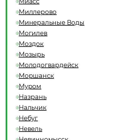
Миасс
Миллерово
Минеральные Воды
Могилев
Моздок
Мозырь
Молодогвардейск
Моршанск
Муром
Назрань
Нальчик
Небуг
Невель
Невинномысск