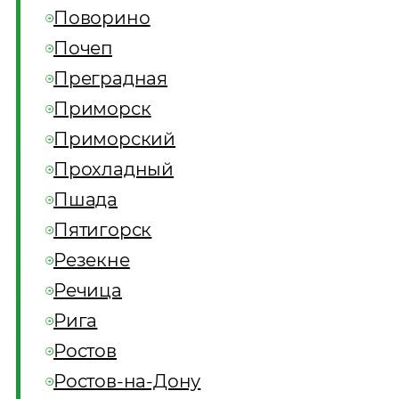
Поворино
Почеп
Преградная
Приморск
Приморский
Прохладный
Пшада
Пятигорск
Резекне
Речица
Рига
Ростов
Ростов-на-Дону