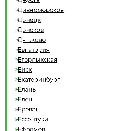
Джубга
Дивноморское
Донецк
Донское
Дятьково
Евпатория
Егорлыкская
Ейск
Екатеринбург
Елань
Елец
Ереван
Ессентуки
Ефремов