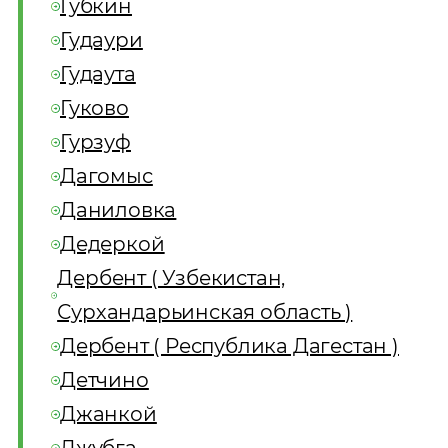
Губкин
Гудаури
Гудаута
Гуково
Гурзуф
Дагомыс
Даниловка
Дедеркой
Дербент ( Узбекистан,
Сурхандарьинская область )
Дербент ( Республика Дагестан )
Детчино
Джанкой