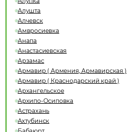
Алупка
Алушта
Алчевск
Амвросиевка
Анапа
Анастасиевская
Арзамас
Армавир ( Армения, Армавирская )
Армавир ( Краснодарский край )
Архангельское
Архипо-Осиповка
Астрахань
Ахтубинск
Бабаюрт