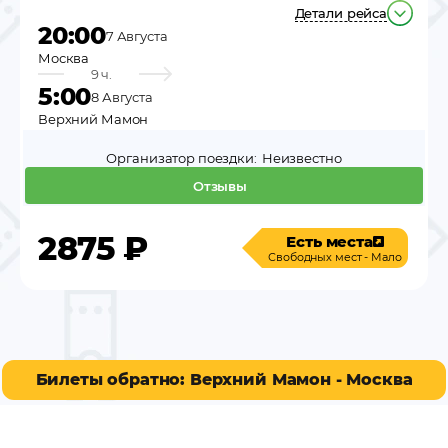
Детали рейса
20:00
7 Августа
Москва
9 ч.
5:00
8 Августа
Верхний Мамон
Организатор поездки:
Неизвестно
Отзывы
2875
₽
Есть места
Свободных мест - Мало
Билеты обратно: Верхний Мамон - Москва