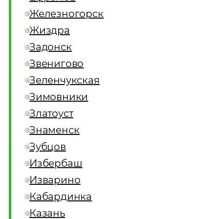
Железногорск
Жиздра
Задонск
Звенигово
Зеленчукская
Зимовники
Златоуст
Знаменск
Зубцов
Избербаш
Изварино
Кабардинка
Казань