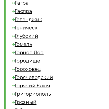
Гагра
Гаспра
Геленджик
Геническ
Глубокий
Гомель
Горное Лоо
Городище
Гороховец
Горячеводский
Горячий Ключ
Григориополь
Грозный