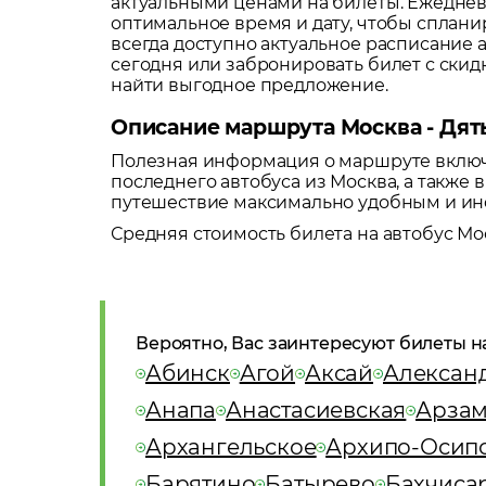
актуальными ценами на билеты. Ежеднев
оптимальное время и дату, чтобы сплани
всегда доступно актуальное расписание 
сегодня или забронировать билет с ски
найти выгодное предложение.
Описание маршрута Москва - Дят
Полезная информация о маршруте включа
последнего автобуса из
Москва
, а также
путешествие максимально удобным и и
Средняя стоимость билета на автобус
Мо
Вероятно, Вас заинтересуют билеты н
Абинск
Агой
Аксай
Алексан
Анапа
Анастасиевская
Арзам
Архангельское
Архипо-Осип
Барятино
Батырево
Бахчиса