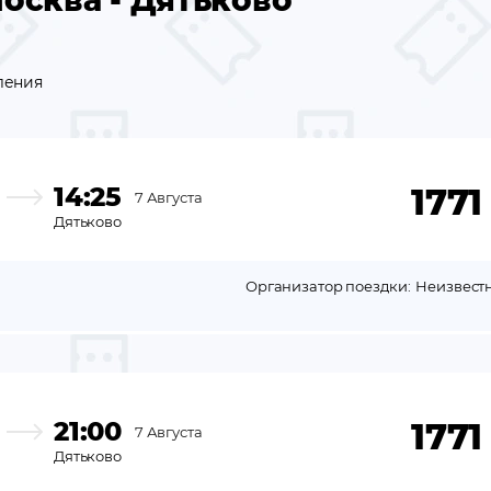
осква - Дятьково
ления
14:25
1771
7 Августа
Дятьково
Организатор поездки:
Неизвест
21:00
1771
7 Августа
Дятьково