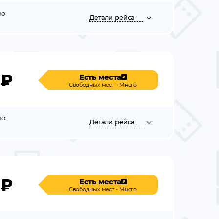
но
Детали
рейса
₽
Есть места
Свободных мест - Много
но
Детали
рейса
₽
Есть места
Свободных мест - Много