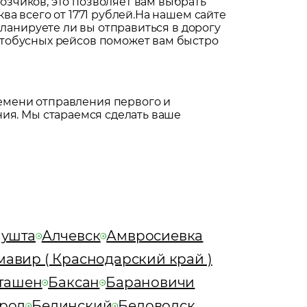
зчиков, это позволяет вам выбрать
а всего от 1771 рублей.
На нашем сайте
 планируете ли вы отправиться в дорогу
втобусных рейсов поможет вам быстро
емени отправления первого и
ия. Мы стараемся сделать ваше
ушта
Алчевск
Амвросиевка
авир ( Краснодарский край )
ташен
Баксан
Барановичи
род
Белинский
Беловодск