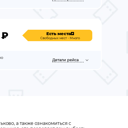
₽
Есть места
Свободных мест - Много
но
Детали
рейса
тьково
, а также ознакомиться с