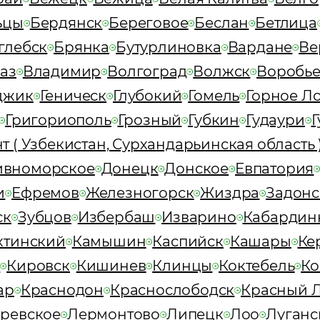
ьцы
Бердянск
Береговое
Беслан
Бетлица
глебск
Брянка
Бутурлиновка
Вардане
Ве
аз
Владимир
Волгоград
Волжск
Воробье
джик
Геническ
Глубокий
Гомель
Горное Л
Григориополь
Грозный
Губкин
Гудаури
Г
т ( Узбекистан, Сурхандарьинская область 
ивноморское
Донецк
Донское
Евпатория
и
Ефремов
Железногорск
Жиздра
Задонс
ск
Зубцов
Избербаш
Изварино
Кабардин
хтинский
Камышин
Каспийск
Кашары
Ке
в
Кировск
Кишинев
Клинцы
Коктебель
К
ар
Краснодон
Краснослободск
Красный 
ревское
Лермонтово
Липецк
Лоо
Луганс