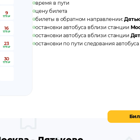
время в пути
цену билета
9
1771 ₽
билеты в обратном направлении:
Дятьк
остановки автобуса вблизи станции
Мо
16
1771 ₽
остановки автобуса вблизи станции
Дят
23
остановки по пути следования автобус
1771 ₽
30
1771 ₽
Бил