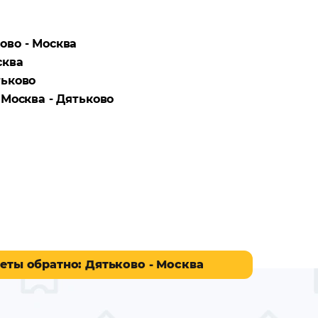
ово - Москва
сква
ьково
а
Москва - Дятьково
еты обратно
: Дятьково - Москва