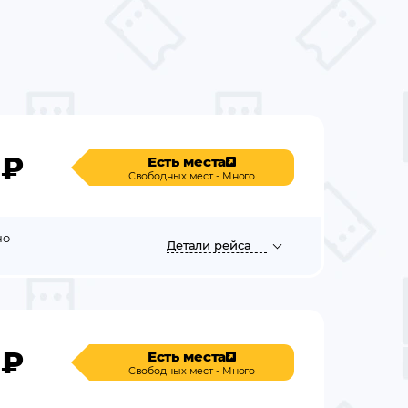
₽
Есть места
Свободных мест - Много
но
Детали
рейса
₽
Есть места
Свободных мест - Много