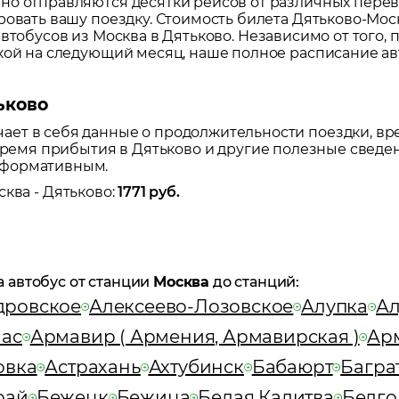
но отправляются десятки рейсов от различных перево
ровать вашу поездку.
Стоимость билета Дятьково-Москв
автобусов из
Москва
в
Дятьково
. Независимо от того,
дкой на следующий месяц, наше полное расписание а
ьково
ет в себя данные о продолжительности поездки, вр
 время прибытия в
Дятьково
и другие полезные сведен
нформативным.
сква
-
Дятьково
:
1771
руб.
а автобус от станции
Москва
до станций:
дровское
Алексеево-Лозовское
Алупка
Ал
ас
Армавир ( Армения, Армавирская )
Арм
овка
Астрахань
Ахтубинск
Бабаюрт
Багра
рай
Бежецк
Бежица
Белая Калитва
Белго