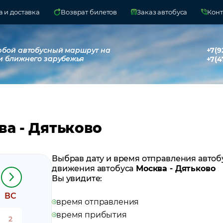
 и доставка
Возврат билетов
Заказ автобуса
Конт
юбой автобусный маршрут на
+7(9
и ближнего зарубежья
+7(4
ва - Дятьково
Выбрав дату и время отправления автоб
движения автобуса
Москва - Дятьково
Вы увидите:
ВС
время отправления
время прибытия
2