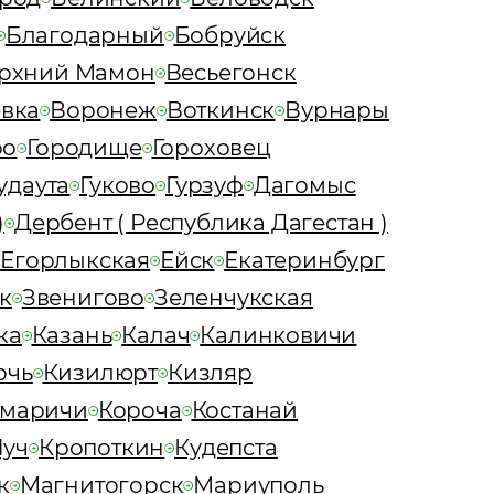
Благодарный
Бобруйск
рхний Мамон
Весьегонск
вка
Воронеж
Воткинск
Вурнары
оо
Городище
Гороховец
удаута
Гуково
Гурзуф
Дагомыс
)
Дербент ( Республика Дагестан )
Егорлыкская
Ейск
Екатеринбург
к
Звенигово
Зеленчукская
ка
Казань
Калач
Калинковичи
рчь
Кизилюрт
Кизляр
омаричи
Короча
Костанай
Луч
Кропоткин
Кудепста
к
Магнитогорск
Мариуполь