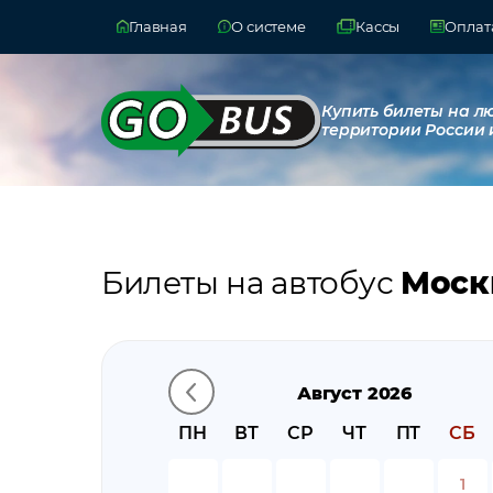
Главная
О системе
Кассы
Оплата
Купить билеты на л
территории России 
Билеты на автобус
Моск
Август 2026
ПН
ВТ
СР
ЧТ
ПТ
СБ
1