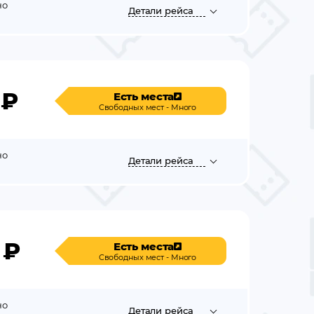
но
Детали
рейса
₽
Есть места
Свободных мест - Много
но
Детали
рейса
₽
Есть места
Свободных мест - Много
но
Детали
рейса