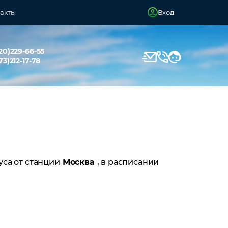
акты
Вход
20)229-66-55
73)212-17-78
уса от станции
Москва
, в расписании