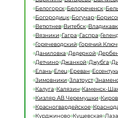
Белогорск
Белореченск
Бел
Богородицк
Богучар
Борисо
Ветютнев
Витебск
Владикавк
Вязники
Гагра
Гаспра
Гелен
Горячеводский
Горячий Ключ
Даниловка
Дедеркой
Дербен
Детчино
Джанкой
Джубга
Д
Елань
Елец
Ереван
Ессентук
Зимовники
Златоуст
Знамен
Калуга
Калязин
Каменск-Ша
Кизляр АВ Черемушки
Киро
Красногвардейское
Краснод
Курджиново
Кущевская
Лаза