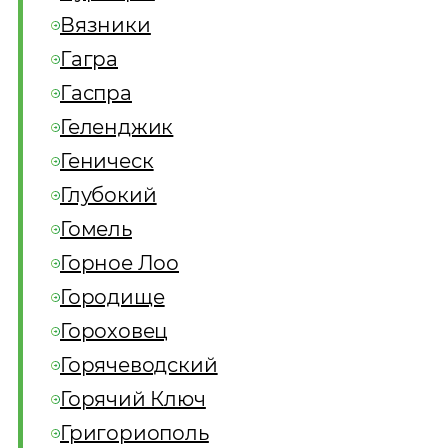
Вязники
Гагра
Гаспра
Геленджик
Геническ
Глубокий
Гомель
Горное Лоо
Городище
Гороховец
Горячеводский
Горячий Ключ
Григориополь