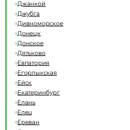
Джанкой
Джубга
Дивноморское
Донецк
Донское
Дятьково
Евпатория
Егорлыкская
Ейск
Екатеринбург
Елань
Елец
Ереван