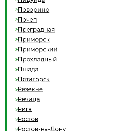
Поворино
Почеп
Преградная
Приморск
Приморский
Прохладный
Пшада
Пятигорск
Резекне
Речица
Рига
Ростов
Ростов-на-Дону