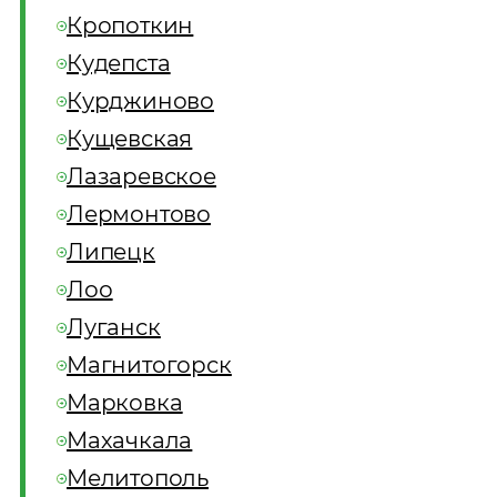
Кропоткин
Кудепста
Курджиново
Кущевская
Лазаревское
Лермонтово
Липецк
Лоо
Луганск
Магнитогорск
Марковка
Махачкала
Мелитополь