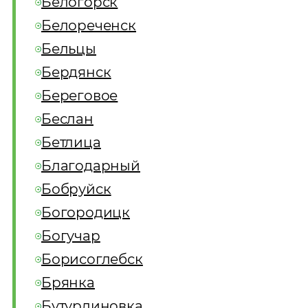
Белогорск
Белореченск
Бельцы
Бердянск
Береговое
Беслан
Бетлица
Благодарный
Бобруйск
Богородицк
Богучар
Борисоглебск
Брянка
Бутурлиновка