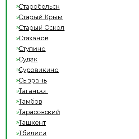
Старобельск
Старый Крым
Старый Оскол
Стаханов
Ступино
Судак
Суровикино
Сызрань
Таганрог
Тамбов
Тарасовский
Ташкент
Тбилиси