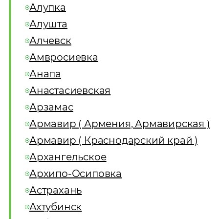
Алупка
Алушта
Алчевск
Амвросиевка
Анапа
Анастасиевская
Арзамас
Армавир ( Армения, Армавирская )
Армавир ( Краснодарский край )
Архангельское
Архипо-Осиповка
Астрахань
Ахтубинск