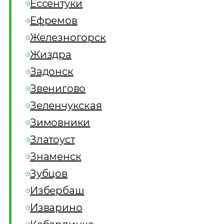
Ессентуки
Ефремов
Железногорск
Жиздра
Задонск
Звенигово
Зеленчукская
Зимовники
Златоуст
Знаменск
Зубцов
Избербаш
Изварино