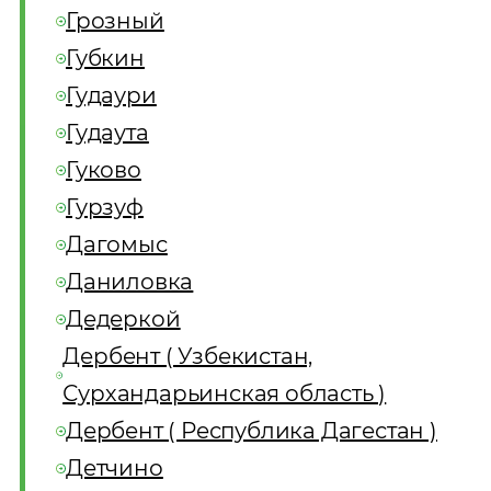
Грозный
Губкин
Гудаури
Гудаута
Гуково
Гурзуф
Дагомыс
Даниловка
Дедеркой
Дербент ( Узбекистан,
Сурхандарьинская область )
Дербент ( Республика Дагестан )
Детчино