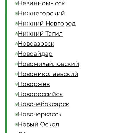
Невинномысск
Нижнегорский
Нижний Новгород
Нижний Тагил
Новоазовск
Новоайдар
Новомихайловский
Новониколаевский
Новоржев
Новороссийск
Новочебоксарск
Новочеркасск
Новый Оскол