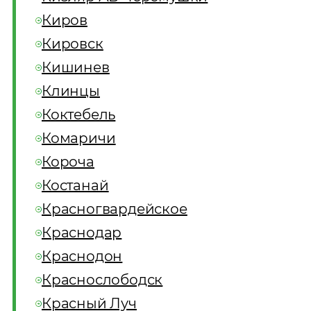
Киров
Кировск
Кишинев
Клинцы
Коктебель
Комаричи
Короча
Костанай
Красногвардейское
Краснодар
Краснодон
Краснослободск
Красный Луч