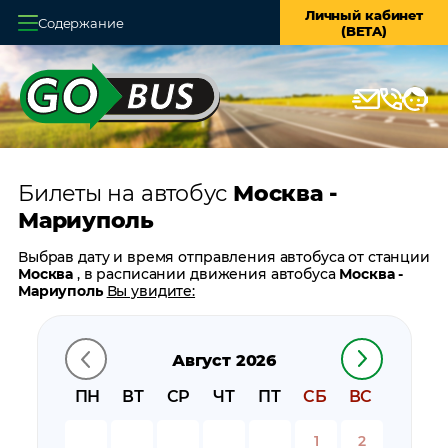
Личный кабинет
Содержание
(BETA)
Главная
О системе
Кассы
Билеты на автобус
Москва -
Оплата и доставка
Мариуполь
Возврат билетов
Выбрав дату и время отправления автобуса от станции
Москва
, в расписании движения автобуса
Москва -
Заказ автобуса
Мариуполь
Вы увидите:
время отправления
Контакты
время прибытия
Август 2026
время в пути
цену билета
ПН
ВТ
СР
ЧТ
ПТ
СБ
ВС
билеты в обратном направлении:
Мариуполь -
Москва
1
2