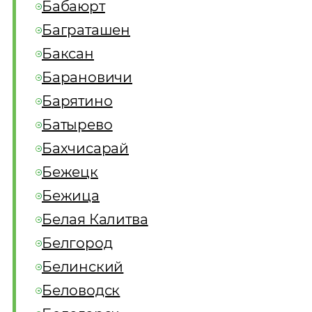
Бабаюрт
Баграташен
Баксан
Барановичи
Барятино
Батырево
Бахчисарай
Бежецк
Бежица
Белая Калитва
Белгород
Белинский
Беловодск