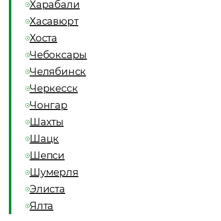
Харабали
Хасавюрт
Хоста
Чебоксары
Челябинск
Черкесск
Чонгар
Шахты
Шацк
Шепси
Шумерля
Элиста
Ялта