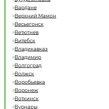
Вардане
Верхний Мамон
Весьегонск
Ветютнев
Витебск
Владикавказ
Владимир
Волгоград
Волжск
Воробьевка
Воронеж
Воткинск
Вурнары