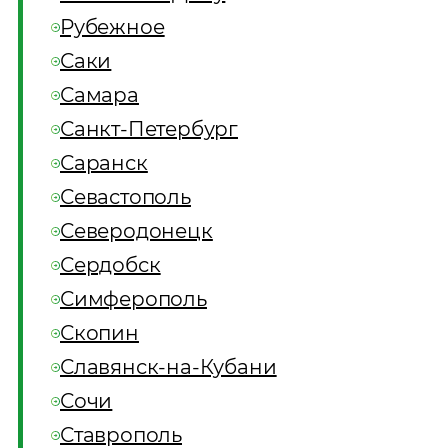
Рубежное
Саки
Самара
Санкт-Петербург
Саранск
Севастополь
Северодонецк
Сердобск
Симферополь
Скопин
Славянск-на-Кубани
Сочи
Ставрополь