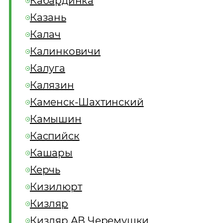
Кабардинка
Казань
Калач
Калинковичи
Калуга
Калязин
Каменск-Шахтинский
Камышин
Каспийск
Кашары
Керчь
Кизилюрт
Кизляр
Кизляр АВ Черемушки