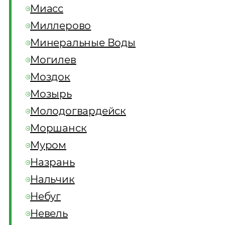
Миасс
Миллерово
Минеральные Воды
Могилев
Моздок
Мозырь
Молодогвардейск
Моршанск
Муром
Назрань
Нальчик
Небуг
Невель