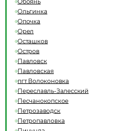
Обоянь
Ольгинка
Опочка
Орел
Осташков
Остров
Павловск
Павловская
пгт Волоконовка
Переславль-Залесский
Песчанокопское
Петрозаводск
Петропавловка
Пицунда