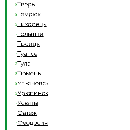
Тверь
Темрюк
Тихорецк
Тольятти
Троицк
Туапсе
Тула
Тюмень
Ульяновск
Урюпинск
Усвяты
Фатеж
Феодосия