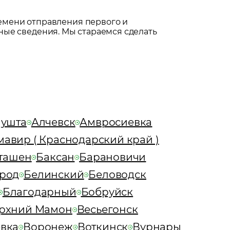
емени отправления первого и
ные сведения. Мы стараемся сделать
ушта
Алчевск
Амвросиевка
авир ( Краснодарский край )
ташен
Баксан
Барановичи
род
Белинский
Беловодск
Благодарный
Бобруйск
рхний Мамон
Весьегонск
вка
Воронеж
Воткинск
Вурнары