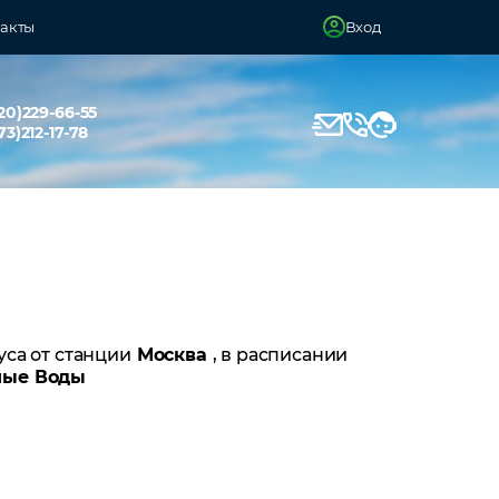
акты
Вход
20)229-66-55
73)212-17-78
уса от станции
Москва
, в расписании
ные Воды