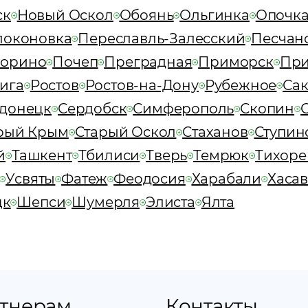
ск
Новый Оскол
Обоянь
Ольгинка
Опочк
локоновка
Переславль-Залесский
Песчан
орино
Почеп
Преградная
Приморск
При
ига
Ростов
Ростов-на-Дону
Рубежное
Са
донецк
Сердобск
Симферополь
Скопин
рый Крым
Старый Оскол
Стаханов
Ступин
й
Ташкент
Тбилиси
Тверь
Темрюк
Тихоре
Усвяты
Фатеж
Феодосия
Харабали
Хаса
цк
Шепси
Шумерля
Элиста
Ялта
тнерам
Контакты