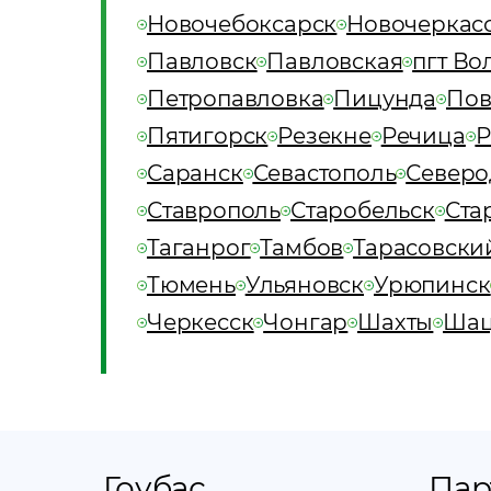
Новочебоксарск
Новочеркас
Павловск
Павловская
пгт Во
Петропавловка
Пицунда
Пов
Пятигорск
Резекне
Речица
Р
Саранск
Севастополь
Северо
Ставрополь
Старобельск
Ста
Таганрог
Тамбов
Тарасовски
Тюмень
Ульяновск
Урюпинск
Черкесск
Чонгар
Шахты
Ша
Гоубас
Пар