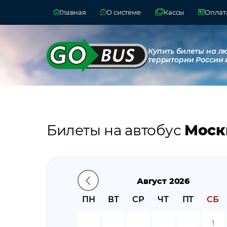
Главная
О системе
Кассы
Оплата
Купить билеты на л
территории России 
Билеты на автобус
Моск
Август 2026
ПН
ВТ
СР
ЧТ
ПТ
СБ
1