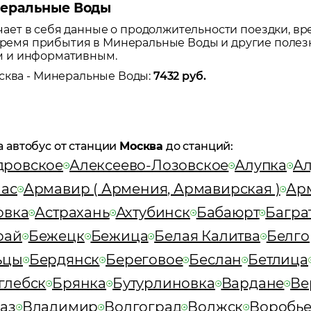
неральные Воды
ет в себя данные о продолжительности поездки, вр
 время прибытия в
Минеральные Воды
и другие полез
м и информативным.
сква
-
Минеральные Воды
:
7432
руб.
а автобус от станции
Москва
до станций:
дровское
Алексеево-Лозовское
Алупка
Ал
ас
Армавир ( Армения, Армавирская )
Арм
овка
Астрахань
Ахтубинск
Бабаюрт
Багра
рай
Бежецк
Бежица
Белая Калитва
Белго
ьцы
Бердянск
Береговое
Беслан
Бетлица
глебск
Брянка
Бутурлиновка
Вардане
Ве
аз
Владимир
Волгоград
Волжск
Воробье