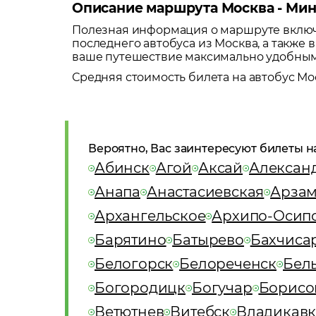
Описание маршрута Москва - Ми
Полезная информация о маршруте включа
последнего автобуса из
Москва
, а также
ваше путешествие максимально удобны
Средняя стоимость билета на автобус
Мо
Вероятно, Вас заинтересуют билеты н
Абинск
Агой
Аксай
Алексан
Анапа
Анастасиевская
Арзам
Архангельское
Архипо-Осип
Барятино
Батырево
Бахчиса
Белогорск
Белореченск
Бел
Богородицк
Богучар
Борисо
Ветютнев
Витебск
Владикавк