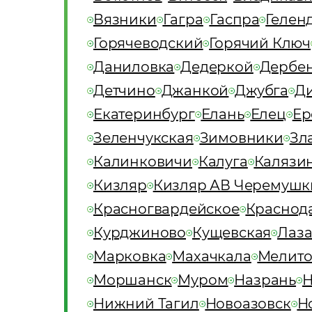
Вязники
Гагра
Гаспра
Гелен
Горячеводский
Горячий Ключ
Даниловка
Дедеркой
Дербен
Детчино
Джанкой
Джубга
Д
Екатеринбург
Елань
Елец
Ер
Зеленчукская
Зимовники
Зл
Калинковичи
Калуга
Калязи
Кизляр
Кизляр АВ Черемушк
Красногвардейское
Краснод
Курджиново
Кущевская
Лаза
Марковка
Махачкала
Мелито
Моршанск
Муром
Назрань
Н
Нижний Тагил
Новоазовск
Н