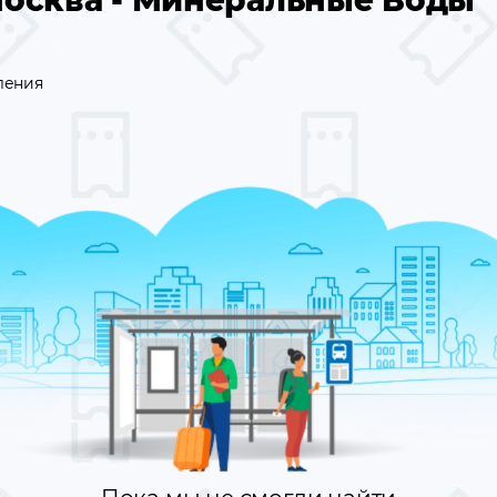
осква - Минеральные Воды
ления