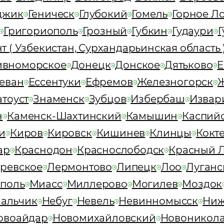
джик
Геническ
Глубокий
Гомель
Горное Л
Григориополь
Грозный
Губкин
Гудаури
Г
т ( Узбекистан, Сурхандарьинская область 
ивноморское
Донецк
Донское
Дятьково
Е
еван
Ессентуки
Ефремов
Железногорск
атоуст
Знаменск
Зубцов
Избербаш
Извар
н
Каменск-Шахтинский
Камышин
Каспий
и
Киров
Кировск
Кишинев
Клинцы
Кокт
ар
Краснодон
Краснослободск
Красный 
ревское
Лермонтово
Липецк
Лоо
Луганс
поль
Миасс
Миллерово
Могилев
Моздок
альчик
Небуг
Невель
Невинномысск
Ниж
овоайдар
Новомихайловский
Новоникол