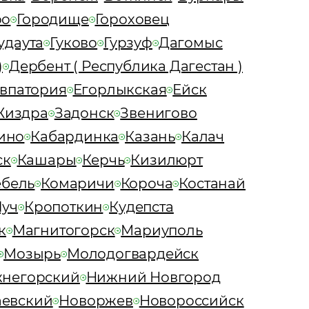
оо
Городище
Гороховец
удаута
Гуково
Гурзуф
Дагомыс
)
Дербент ( Республика Дагестан )
впатория
Егорлыкская
Ейск
Жиздра
Задонск
Звенигово
ино
Кабардинка
Казань
Калач
ск
Кашары
Керчь
Кизилюрт
ебель
Комаричи
Короча
Костанай
Луч
Кропоткин
Кудепста
к
Магнитогорск
Мариуполь
Мозырь
Молодогвардейск
негорский
Нижний Новгород
аевский
Новоржев
Новороссийск