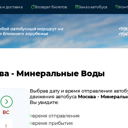
 и доставка
Возврат билетов
Заказ автобуса
Конт
юбой автобусный маршрут на
+7(9
и ближнего зарубежья
+7(4
ва - Минеральные Воды
Выбрав дату и время отправления автоб
движения автобуса
Москва - Минераль
Вы увидите:
ВС
время отправления
время прибытия
2