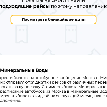
Пока мы не смогли найти
подходящие рейсы
по этому направлени
Посмотреть ближайшие даты
 - Минеральные Воды
обрести билеты на автобусное сообщение
Москва
-
Ми
но отправляются десятки рейсов от различных перево
ровать вашу поездку.
Стоимость билета Минеральные 
 расписание автобусов из
Москва
в
Минеральные Во
нировать билет с скидкой на следующий месяц, наше
едложение.