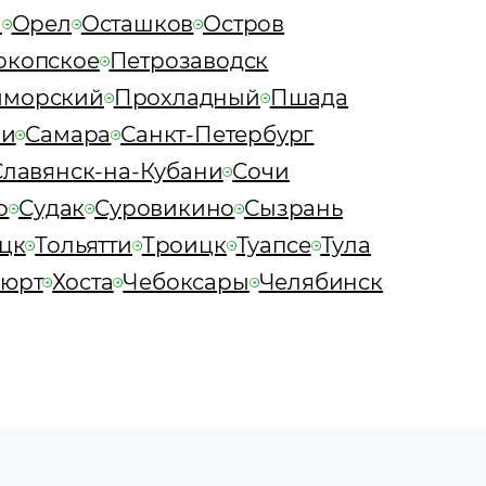
а
Орел
Осташков
Остров
окопское
Петрозаводск
морский
Прохладный
Пшада
ки
Самара
Санкт-Петербург
Славянск-на-Кубани
Сочи
о
Судак
Суровикино
Сызрань
цк
Тольятти
Троицк
Туапсе
Тула
вюрт
Хоста
Чебоксары
Челябинск