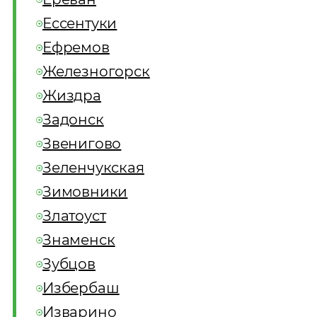
Ессентуки
Ефремов
Железногорск
Жиздра
Задонск
Звенигово
Зеленчукская
Зимовники
Златоуст
Знаменск
Зубцов
Избербаш
Изварино