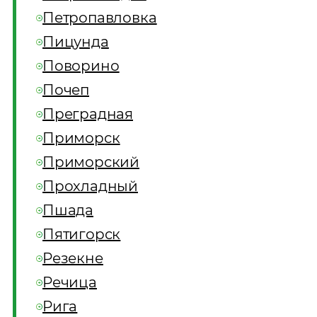
Петропавловка
Пицунда
Поворино
Почеп
Преградная
Приморск
Приморский
Прохладный
Пшада
Пятигорск
Резекне
Речица
Рига