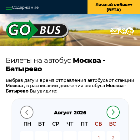
Личный кабинет
Содержание
(BETA)
Главная
О системе
Кассы
Билеты на автобус
Москва -
Оплата и доставка
Батырево
Возврат билетов
Выбрав дату и время отправления автобуса от станции
Москва
, в расписании движения автобуса
Москва -
Заказ автобуса
Батырево
Вы увидите:
время отправления
Контакты
время прибытия
Август 2026
время в пути
цену билета
ПН
ВТ
СР
ЧТ
ПТ
СБ
ВС
билеты в обратном направлении:
Батырево - Москва
остановки автобуса вблизи станции
Москва
1
2