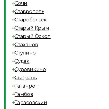
Сочи
Ставрополь
Старобельск
Старый Крым
Старый Оскол
Стаханов
Ступино
Судак
Суровикино
Сызрань
Таганрог
Тамбов
Тарасовский