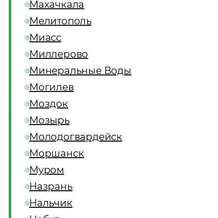
Махачкала
Мелитополь
Миасс
Миллерово
Минеральные Воды
Могилев
Моздок
Мозырь
Молодогвардейск
Моршанск
Муром
Назрань
Нальчик