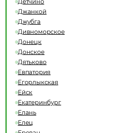
Детчино
Джанкой
Джубга
Дивноморское
Донецк
Донское
Дятьково
Евпатория
Егорлыкская
Ейск
Екатеринбург
Елань
Елец
Ереван