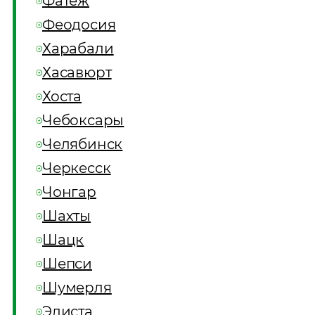
Фатеж
Феодосия
Харабали
Хасавюрт
Хоста
Чебоксары
Челябинск
Черкесск
Чонгар
Шахты
Шацк
Шепси
Шумерля
Элиста