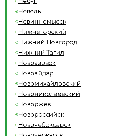
Небуг
Невель
Невинномысск
Нижнегорский
Нижний Новгород
Нижний Тагил
Новоазовск
Новоайдар
Новомихайловский
Новониколаевский
Новоржев
Новороссийск
Новочебоксарск
Новочеркасск