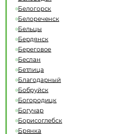
Белогорск
Белореченск
Бельцы
Бердянск
Береговое
Беслан
Бетлица
Благодарный
Бобруйск
Богородицк
Богучар
Борисоглебск
Брянка