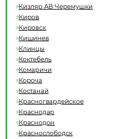
Кизляр АВ Черемушки
Киров
Кировск
Кишинев
Клинцы
Коктебель
Комаричи
Короча
Костанай
Красногвардейское
Краснодар
Краснодон
Краснослободск