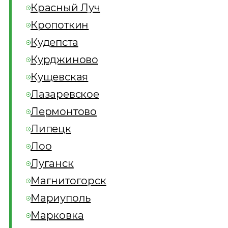
Красный Луч
Кропоткин
Кудепста
Курджиново
Кущевская
Лазаревское
Лермонтово
Липецк
Лоо
Луганск
Магнитогорск
Мариуполь
Марковка