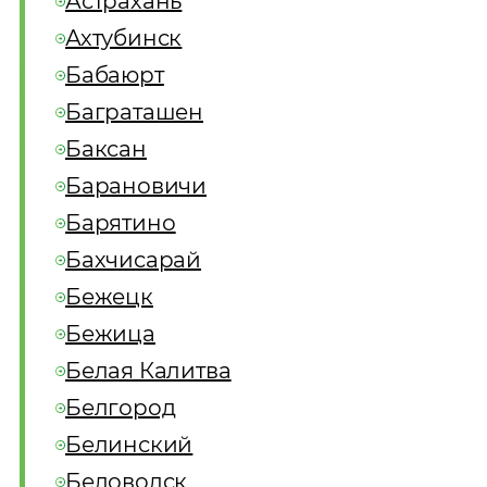
Астрахань
Ахтубинск
Бабаюрт
Баграташен
Баксан
Барановичи
Барятино
Бахчисарай
Бежецк
Бежица
Белая Калитва
Белгород
Белинский
Беловодск