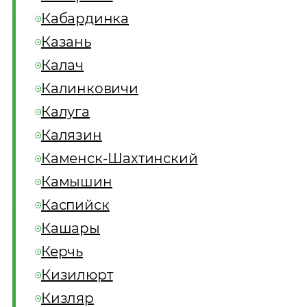
Кабардинка
Казань
Калач
Калинковичи
Калуга
Калязин
Каменск-Шахтинский
Камышин
Каспийск
Кашары
Керчь
Кизилюрт
Кизляр