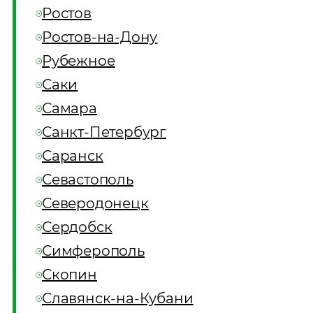
Ростов
Ростов-на-Дону
Рубежное
Саки
Самара
Санкт-Петербург
Саранск
Севастополь
Северодонецк
Сердобск
Симферополь
Скопин
Славянск-на-Кубани