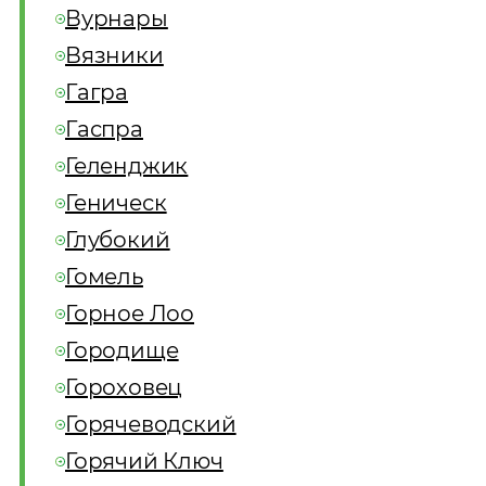
Вурнары
Вязники
Гагра
Гаспра
Геленджик
Геническ
Глубокий
Гомель
Горное Лоо
Городище
Гороховец
Горячеводский
Горячий Ключ