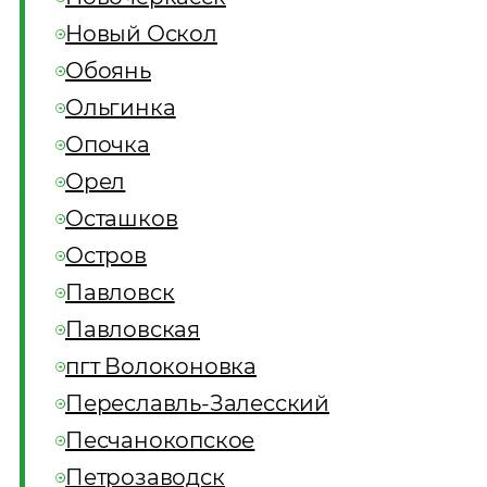
Новый Оскол
Обоянь
Ольгинка
Опочка
Орел
Осташков
Остров
Павловск
Павловская
пгт Волоконовка
Переславль-Залесский
Песчанокопское
Петрозаводск