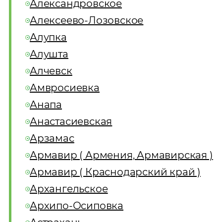
Александровское
Алексеево-Лозовское
Алупка
Алушта
Алчевск
Амвросиевка
Анапа
Анастасиевская
Арзамас
Армавир ( Армения, Армавирская )
Армавир ( Краснодарский край )
Архангельское
Архипо-Осиповка