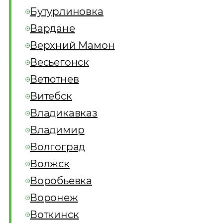
Бутурлиновка
Вардане
Верхний Мамон
Весьегонск
Ветютнев
Витебск
Владикавказ
Владимир
Волгоград
Волжск
Воробьевка
Воронеж
Воткинск