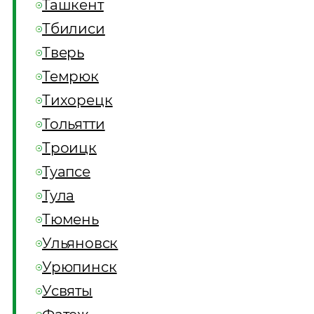
Ташкент
Тбилиси
Тверь
Темрюк
Тихорецк
Тольятти
Троицк
Туапсе
Тула
Тюмень
Ульяновск
Урюпинск
Усвяты