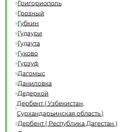
Григориополь
Грозный
Губкин
Гудаури
Гудаута
Гуково
Гурзуф
Дагомыс
Даниловка
Дедеркой
Дербент ( Узбекистан,
Сурхандарьинская область )
Дербент ( Республика Дагестан )