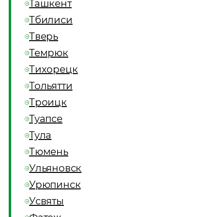
Ташкент
Тбилиси
Тверь
Темрюк
Тихорецк
Тольятти
Троицк
Туапсе
Тула
Тюмень
Ульяновск
Урюпинск
Усвяты