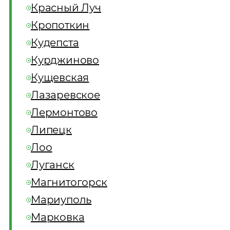
Красный Луч
Кропоткин
Кудепста
Курджиново
Кущевская
Лазаревское
Лермонтово
Липецк
Лоо
Луганск
Магнитогорск
Мариуполь
Марковка