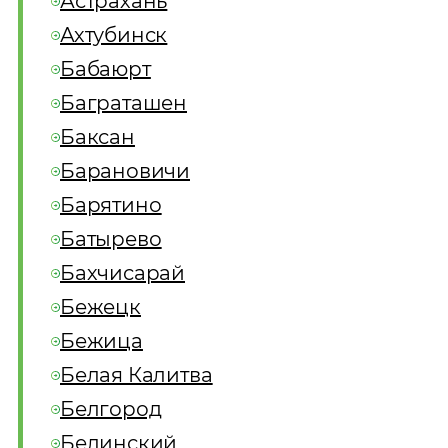
Астрахань
Ахтубинск
Бабаюрт
Баграташен
Баксан
Барановичи
Барятино
Батырево
Бахчисарай
Бежецк
Бежица
Белая Калитва
Белгород
Белинский