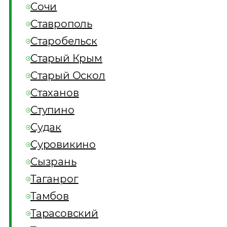
Сочи
Ставрополь
Старобельск
Старый Крым
Старый Оскол
Стаханов
Ступино
Судак
Суровикино
Сызрань
Таганрог
Тамбов
Тарасовский