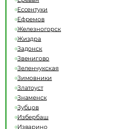
Ессентуки
Ефремов
Железногорск
Жиздра
Задонск
Звенигово
Зеленчукская
Зимовники
Златоуст
Знаменск
Зубцов
Избербаш
Изварино