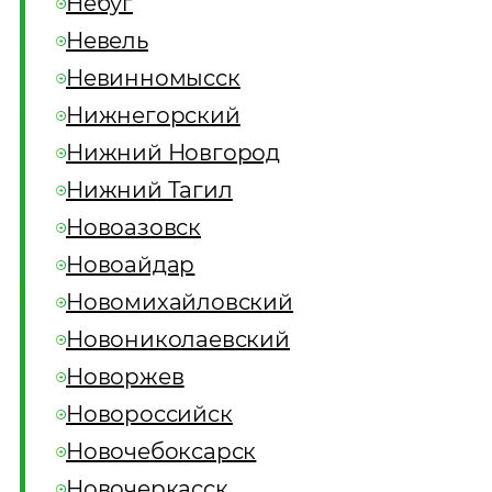
Небуг
Невель
Невинномысск
Нижнегорский
Нижний Новгород
Нижний Тагил
Новоазовск
Новоайдар
Новомихайловский
Новониколаевский
Новоржев
Новороссийск
Новочебоксарск
Новочеркасск