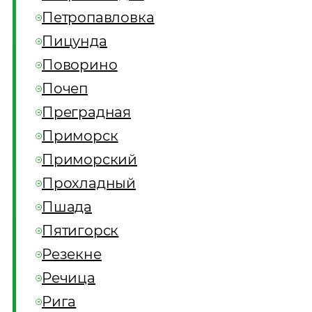
Петропавловка
Пицунда
Поворино
Почеп
Преградная
Приморск
Приморский
Прохладный
Пшада
Пятигорск
Резекне
Речица
Рига