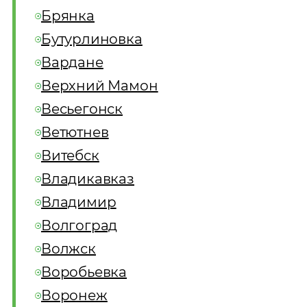
Брянка
Бутурлиновка
Вардане
Верхний Мамон
Весьегонск
Ветютнев
Витебск
Владикавказ
Владимир
Волгоград
Волжск
Воробьевка
Воронеж