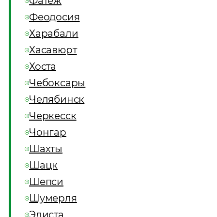
Фатеж
Феодосия
Харабали
Хасавюрт
Хоста
Чебоксары
Челябинск
Черкесск
Чонгар
Шахты
Шацк
Шепси
Шумерля
Элиста