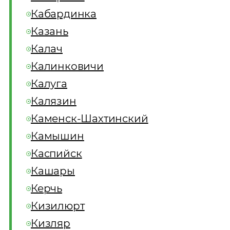
Кабардинка
Казань
Калач
Калинковичи
Калуга
Калязин
Каменск-Шахтинский
Камышин
Каспийск
Кашары
Керчь
Кизилюрт
Кизляр