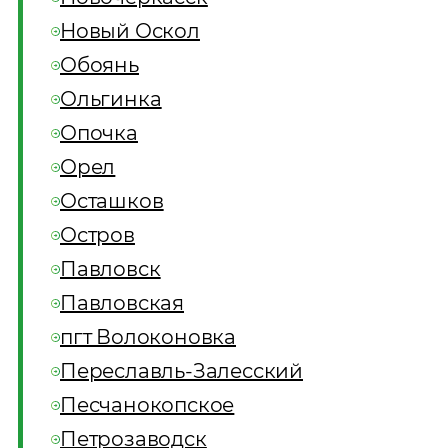
Новый Оскол
Обоянь
Ольгинка
Опочка
Орел
Осташков
Остров
Павловск
Павловская
пгт Волоконовка
Переславль-Залесский
Песчанокопское
Петрозаводск