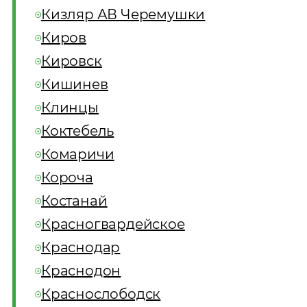
Кизляр АВ Черемушки
Киров
Кировск
Кишинев
Клинцы
Коктебель
Комаричи
Короча
Костанай
Красногвардейское
Краснодар
Краснодон
Краснослободск