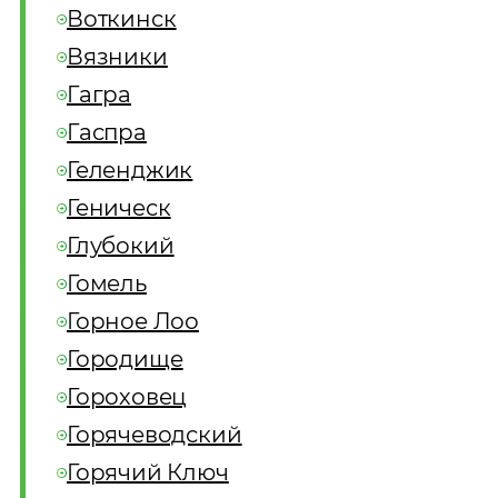
Воткинск
Вязники
Гагра
Гаспра
Геленджик
Геническ
Глубокий
Гомель
Горное Лоо
Городище
Гороховец
Горячеводский
Горячий Ключ