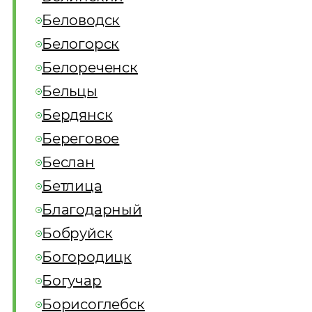
Беловодск
Белогорск
Белореченск
Бельцы
Бердянск
Береговое
Беслан
Бетлица
Благодарный
Бобруйск
Богородицк
Богучар
Борисоглебск