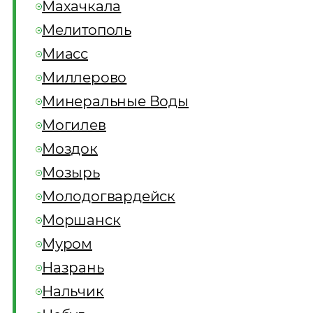
Махачкала
Мелитополь
Миасс
Миллерово
Минеральные Воды
Могилев
Моздок
Мозырь
Молодогвардейск
Моршанск
Муром
Назрань
Нальчик