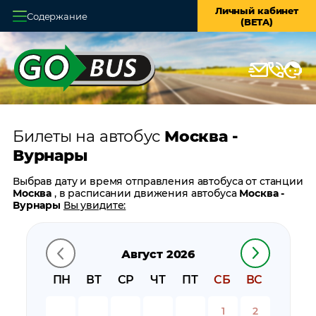
Личный кабинет
Содержание
(BETA)
Главная
О системе
Кассы
Билеты на автобус
Москва -
Оплата и доставка
Вурнары
Возврат билетов
Выбрав дату и время отправления автобуса от станции
Москва
, в расписании движения автобуса
Москва -
Заказ автобуса
Вурнары
Вы увидите:
время отправления
Контакты
время прибытия
Август 2026
время в пути
цену билета
ПН
ВТ
СР
ЧТ
ПТ
СБ
ВС
билеты в обратном направлении:
Вурнары - Москва
остановки автобуса вблизи станции
Москва
1
2