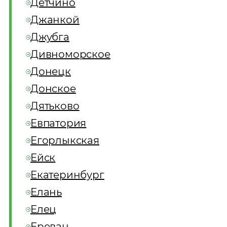
Детчино
Джанкой
Джубга
Дивноморское
Донецк
Донское
Дятьково
Евпатория
Егорлыкская
Ейск
Екатеринбург
Елань
Елец
Ереван