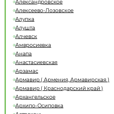
Александровское
Алексеево-Лозовское
Алупка
Алушта
Алчевск
Амвросиевка
Анапа
Анастасиевская
Арзамас
Армавир ( Армения, Армавирская )
Армавир ( Краснодарский край )
Архангельское
Архипо-Осиповка