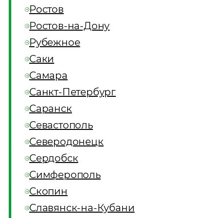
Ростов
Ростов-на-Дону
Рубежное
Саки
Самара
Санкт-Петербург
Саранск
Севастополь
Северодонецк
Сердобск
Симферополь
Скопин
Славянск-на-Кубани