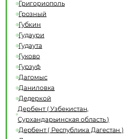
Григориополь
Грозный
Губкин
Гудаури
Гудаута
Гуково
Гурзуф
Дагомыс
Даниловка
Дедеркой
Дербент ( Узбекистан,
Сурхандарьинская область )
Дербент ( Республика Дагестан )